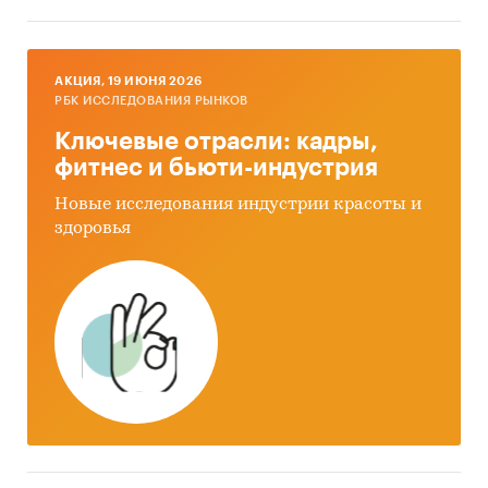
AКЦИЯ, 19 ИЮНЯ 2026
РБК ИССЛЕДОВАНИЯ РЫНКОВ
Ключевые отрасли: кадры,
фитнес и бьюти-индустрия
Новые исследования индустрии красоты и
здоровья