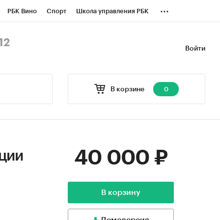
...
РБК Вино
Спорт
Школа управления РБК
БК Бизнес-среда
Дискуссионный клуб
12
Войти
оверка контрагентов
Политика
В корзине
0
40 000 ₽
нции
В корзину