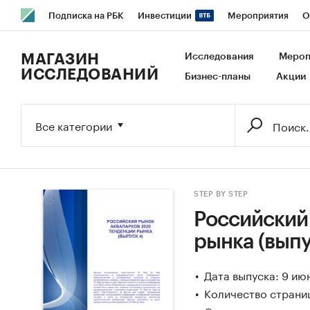
Подписка на РБК
Инвестиции
Мероприятия
О
РБК Образование
РБК Курсы
РБК Life
Тренды
В
МАГАЗИН
Исследования
Мероп
ИССЛЕДОВАНИЙ
Бизнес-планы
Акции
Исследования
Кредитные рейтинги
Франшизы
Га
Экономика
Бизнес
Технологии и медиа
Финансы
Все категории
STEP BY STEP
Российский
рынка (выпу
Дата выпуска: 9 ию
Количество страни