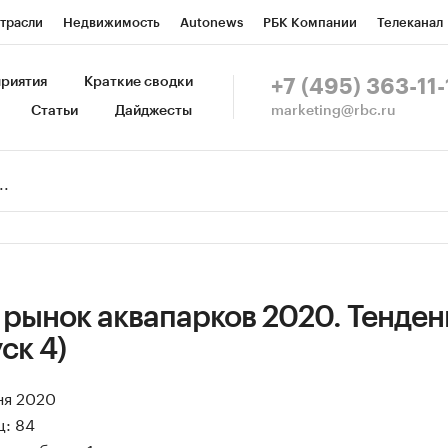
трасли
Недвижимость
Autonews
РБК Компании
Телеканал
изионеры
Национальные проекты
Город
Стиль
Крипто
Р
риятия
Краткие сводки
+7 (495) 363-11-
marketing@rbc.ru
Статьи
Дайджесты
зета
Спецпроекты СПб
Конференции СПб
Спецпроекты
Пр
Рынок наличной валюты
 рынок аквапарков 2020. Тенде
ск 4)
ня 2020
ц: 84