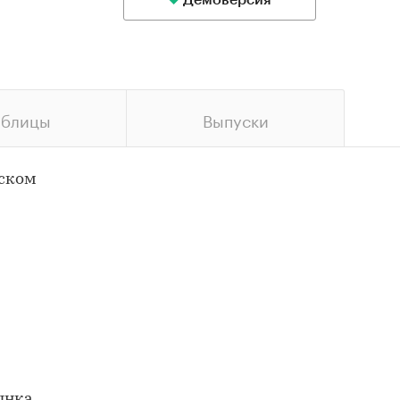
Демоверсия
аблицы
Выпуски
йском
ынка