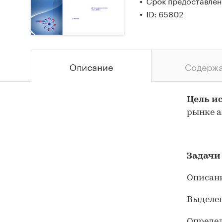
Срок предоставлени
ID: 65802
Описание
Содерж
Цель и
рынке 
Задачи
Описан
Выделен
Определ