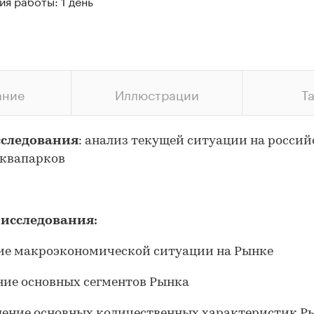
я работы: 1 день
ание
Иллюстрации
Т
сследования
: анализ текущей ситуации на росси
аквапарков
 исследования:
ие макроэкономической ситуации на Рынке
ие основных сегментов Рынка
ение основных количественных характеристик Р