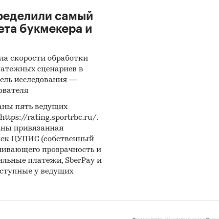
ределили самый
ета букмекера и
ла скорости обработки
латежных сценариев в
ель исследования —
ователя
аны пять ведущих
ps://rating.sportrbc.ru/.
аны привязанная
лек ЦУПИС (собственный
чивающего прозрачность и
бильные платежи, SberPay и
оступные у ведущих