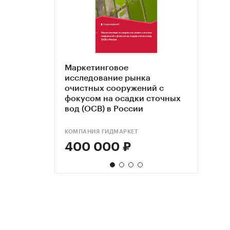
Маркетинговое
База
Анал
Анал
исследование рынка
отрас
очист
очис
очистных сооружений с
расп
нефт
фокусом на осадки сточных
вод (ОСВ) в России
КОМПАНИЯ ГИДМАРКЕТ
КОМПА
DISCO
DISCO
400 000 ₽
99 
70 
95 