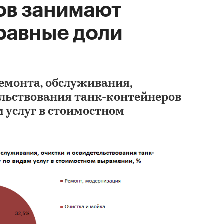
ов занимают
равные доли
емонта, обслуживания,
ельствования танк-контейнеров
м услуг в стоимостном