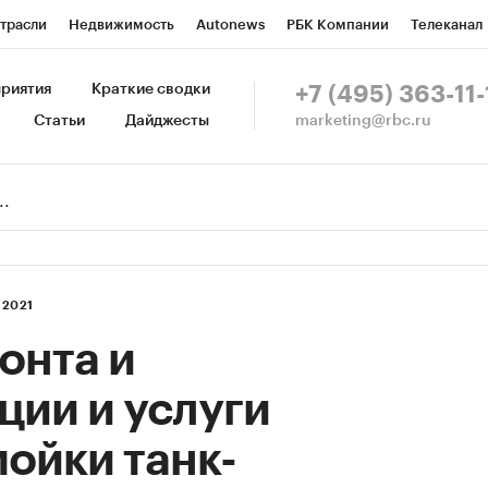
трасли
Недвижимость
Autonews
РБК Компании
Телеканал
изионеры
Национальные проекты
Город
Стиль
Крипто
Р
риятия
Краткие сводки
+7 (495) 363-11-
marketing@rbc.ru
Статьи
Дайджесты
зета
Спецпроекты СПб
Конференции СПб
Спецпроекты
Пр
Рынок наличной валюты
 2021
онта и
ии и услуги
мойки танк-