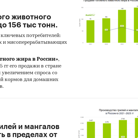
ого животного
о 156 тыс тонн.
 ключевых потребителей:
х и мясоперерабатывающих
тного жира в России»
,
25 гг его продажи в стране
н увеличением спроса со
ей кормов для домашних
в.
илей и мангалов
 в пределах от