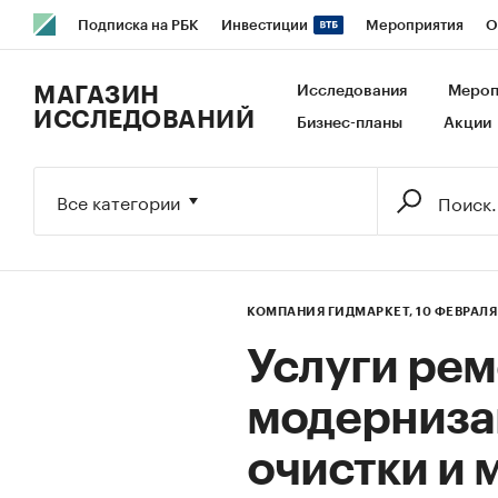
Подписка на РБК
Инвестиции
Мероприятия
О
РБК Образование
РБК Курсы
РБК Life
Тренды
В
МАГАЗИН
Исследования
Мероп
ИССЛЕДОВАНИЙ
Бизнес-планы
Акции
Исследования
Кредитные рейтинги
Франшизы
Га
Экономика
Бизнес
Технологии и медиа
Финансы
Все категории
КОМПАНИЯ ГИДМАРКЕТ,
10 ФЕВРАЛЯ
Услуги рем
модернизац
очистки и 