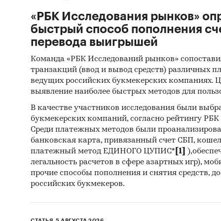
«РБК Исследования рынков» оп
быстрый способ пополнения сч
перевода выигрышей
Команда «РБК Исследований рынков» сопостави
транзакций (ввод и вывод средств) различных п
ведущих российских букмекерских компаниях. Ц
выявление наиболее быстрых методов для польз
В качестве участников исследования были выбр
букмекерских компаний, согласно рейтингу РБК htt
Среди платежных методов были проанализиров
банковская карта, привязанный счет СБП, коше
платежный метод ЕДИНОГО ЦУПИС*
[1]
),обеспе
легальность расчетов в сфере азартных игр), мо
прочие способы пополнения и снятия средств, д
российских букмекеров.
СТАТЬЯ, 5 АВГУСТА 2026