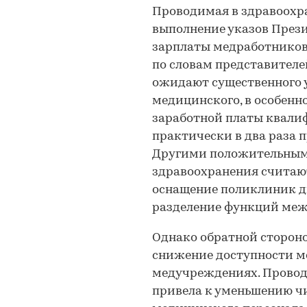
Проводимая в здравоохр
выполнение указов През
зарплаты медработников.
по словам представителе
ожидают существенного 
медицинского, в особенно
заработной платы квали
практически в два раза 
Другими положительным
здравоохранения счита
оснащение поликлиник д
разделение функций меж
Однако обратной сторон
снижение доступности м
медучреждениях. Прово
привела к уменьшению чи