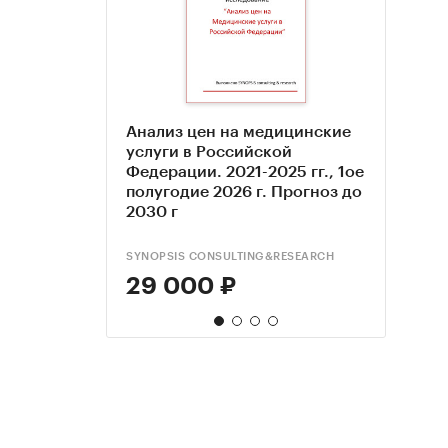
Анализ цен на медицинские
Анал
Рыно
Анал
услуги в Российской
Росси
услу
меди
Федерации. 2021-2025 гг., 1ое
прог
гг. и
2024 
полугодие 2026 г. Прогноз до
гг
2030 г
SYNOPSIS CONSULTING&RESEARCH
BUSINE
АМИК
BUSINE
29 000 ₽
134
48 
134