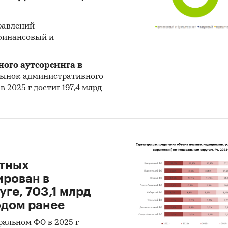
равлений
 финансовый и
ого аутсорсинга в
, рынок административного
 2025 г достиг 197,4 млрд
атных
ирован в
ге, 703,1 млрд
годом ранее
ральном ФО в 2025 г