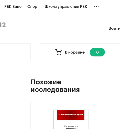
...
РБК Вино
Спорт
Школа управления РБК
БК Бизнес-среда
Дискуссионный клуб
12
Войти
оверка контрагентов
Политика
В корзине
0
Похожие
исследования