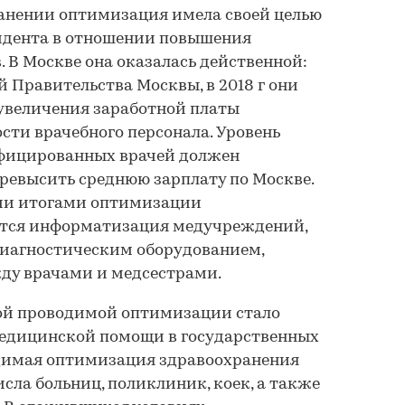
анении оптимизация имела своей целью
идента в отношении повышения
 В Москве она оказалась действенной:
й Правительства Москвы, в 2018 г они
увеличения заработной платы
сти врачебного персонала. Уровень
фицированных врачей должен
превысить среднюю зарплату по Москве.
и итогами оптимизации
ются информатизация медучреждений,
иагностическим оборудованием,
ду врачами и медсестрами.
ой проводимой оптимизации стало
едицинской помощи в государственных
димая оптимизация здравоохранения
сла больниц, поликлиник, коек, а также