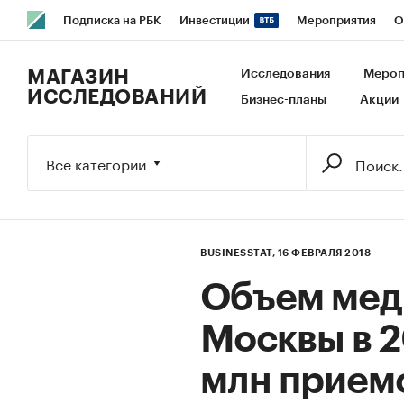
Подписка на РБК
Инвестиции
Мероприятия
О
РБК Образование
РБК Курсы
РБК Life
Тренды
В
МАГАЗИН
Исследования
Мероп
ИССЛЕДОВАНИЙ
Бизнес-планы
Акции
Исследования
Кредитные рейтинги
Франшизы
Га
Экономика
Бизнес
Технологии и медиа
Финансы
Все категории
BUSINESSTAT,
16 ФЕВРАЛЯ 2018
Объем мед
Москвы в 2
млн приемо