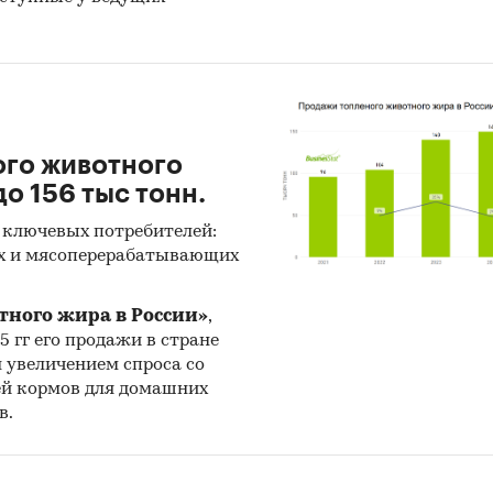
ого животного
о 156 тыс тонн.
 ключевых потребителей:
х и мясоперерабатывающих
тного жира в России»
,
25 гг его продажи в стране
н увеличением спроса со
ей кормов для домашних
в.