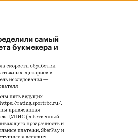
ределили самый
ета букмекера и
ла скорости обработки
латежных сценариев в
ель исследования —
ователя
аны пять ведущих
ps://rating.sportrbc.ru/.
аны привязанная
лек ЦУПИС (собственный
чивающего прозрачность и
бильные платежи, SberPay и
оступные у ведущих