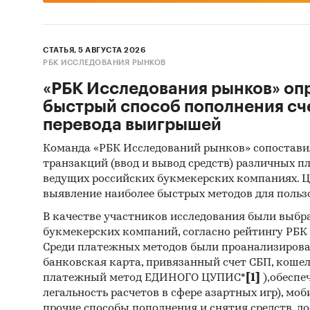
СТАТЬЯ, 5 АВГУСТА 2026
РБК ИССЛЕДОВАНИЯ РЫНКОВ
«РБК Исследования рынков» оп
быстрый способ пополнения сч
перевода выигрышей
Команда «РБК Исследований рынков» сопостави
транзакций (ввод и вывод средств) различных п
ведущих российских букмекерских компаниях. Ц
выявление наиболее быстрых методов для польз
В качестве участников исследования были выбр
букмекерских компаний, согласно рейтингу РБК htt
Среди платежных методов были проанализиров
банковская карта, привязанный счет СБП, коше
платежный метод ЕДИНОГО ЦУПИС*
[1]
),обеспе
легальность расчетов в сфере азартных игр), мо
прочие способы пополнения и снятия средств, д