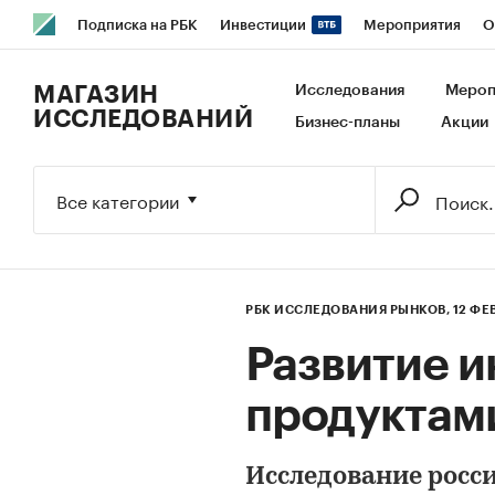
Подписка на РБК
Инвестиции
Мероприятия
О
РБК Образование
РБК Курсы
РБК Life
Тренды
В
МАГАЗИН
Исследования
Мероп
ИССЛЕДОВАНИЙ
Бизнес-планы
Акции
Исследования
Кредитные рейтинги
Франшизы
Га
Экономика
Бизнес
Технологии и медиа
Финансы
Все категории
РБК ИССЛЕДОВАНИЯ РЫНКОВ,
12 ФЕ
Развитие и
продуктам
Исследование росс