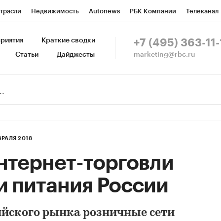
трасли
Недвижимость
Autonews
РБК Компании
Телеканал
изионеры
Национальные проекты
Город
Стиль
Крипто
Р
риятия
Краткие сводки
+7 (495) 363-11-
marketing@rbc.ru
Статьи
Дайджесты
зета
Спецпроекты СПб
Конференции СПб
Спецпроекты
Пр
Рынок наличной валюты
ВРАЛЯ 2018
нтернет-торговли
и питания России
ийского рынка розничные сети