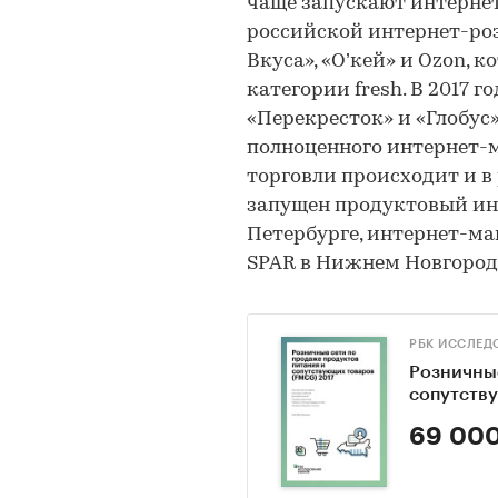
чаще запускают интернет
российской интернет-роз
Вкуса», «О’кей» и Ozon,
категории fresh. В 2017 
«Перекресток» и «Глобус»
полноценного интернет-м
торговли происходит и в
запущен продуктовый ин
Петербурге, интернет-ма
SPAR в Нижнем Новгороде
РБК ИССЛЕД
Розничные
сопутств
69 000