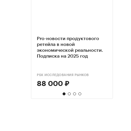
Pro-новости продуктового
Росс
Рыно
Анал
ретейла в новой
регио
фрук
рынк
экономической реальности.
Подписка на 2025 год
РБК ИССЛЕДОВАНИЯ РЫНКОВ
NEOAN
ANALY
DISCO
88 000 ₽
60 
88 
90 