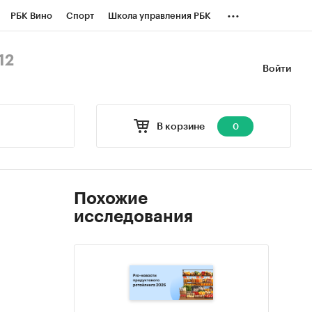
...
РБК Вино
Спорт
Школа управления РБК
БК Бизнес-среда
Дискуссионный клуб
12
Войти
оверка контрагентов
Политика
В корзине
0
Похожие
исследования