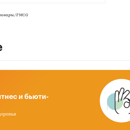
 товары/FMCG
е
тнес и бьюти-
доровья