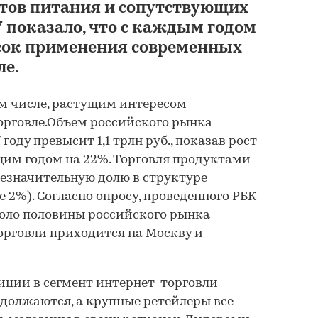
тов питания и сопутствующих
7 показало, что с каждым годом
сок применения современных
ле.
ом числе, растущим интересом
орговле.Объем российского рынка
году превысит 1,1 трлн руб., показав рост
им годом на 22%. Торговля продуктами
езначительную долю в структуре
 2%). Согласно опросу, проведенного РБК
коло половины российского рынка
орговли приходится на Москву и
иции в сегмент интернет-торговли
должаются, а крупные ретейлеры все