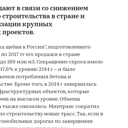
ают в связи со снижением
строительства в стране и
изации крупных
 проектов.
Анализ рынка щебн
России в 2021-2025 
а щебня в России", подготовленного
прогноз на 2026-20
13 по 2017 гг его продажи в стране
7 до 189 млн м3. Сокращение спроса имело
 17,6% к уровню 2014 г – и было
BUSINESSTAT
ъемов потребления бетона и
119 700 ₽
стве. Кроме того, в 2014 г завершилась
фраструктурных объектов, которые
ень на высоком уровне. Объемы
а также снизились: Минтранс сократил
 строительству новых трасс. Так, если в
втомобильных дорогах по завершении