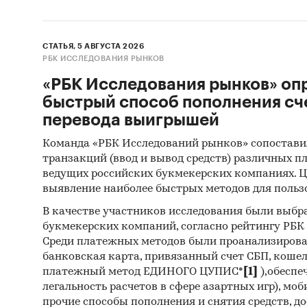
СТАТЬЯ, 5 АВГУСТА 2026
РБК ИССЛЕДОВАНИЯ РЫНКОВ
«РБК Исследования рынков» оп
быстрый способ пополнения сч
перевода выигрышей
Команда «РБК Исследований рынков» сопостави
транзакций (ввод и вывод средств) различных п
ведущих российских букмекерских компаниях. Ц
выявление наиболее быстрых методов для польз
В качестве участников исследования были выбр
букмекерских компаний, согласно рейтингу РБК htt
Среди платежных методов были проанализиров
банковская карта, привязанный счет СБП, коше
платежный метод ЕДИНОГО ЦУПИС*
[1]
),обеспе
легальность расчетов в сфере азартных игр), мо
прочие способы пополнения и снятия средств, д