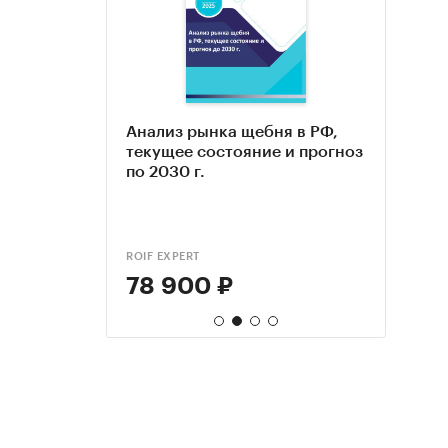
я в
Анализ рынка щебня в РФ,
Анал
Марк
гг,
текущее состояние и прогноз
и ще
иссл
30 гг
по 2030 г.
2018-
неру
2023
мате
щебе
гг. П
Авгус
ROIF EXPERT
BUSINE
ТК С
78 900 ₽
100
95 