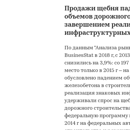
Продажи щебня пад
объемов дорожного 
завершением реал
инфраструктурных
По данным "Анализа рынк
BusinesStat в 2018 г, с 20
снизились на 3,9%: со 19
место только в 2015 г – на
обусловлено падением об
железобетона в строитель
реализация знаковых ин
удерживали спрос на щеб
дорожного строительств
федеральную программу по
2014 г на федеральных а