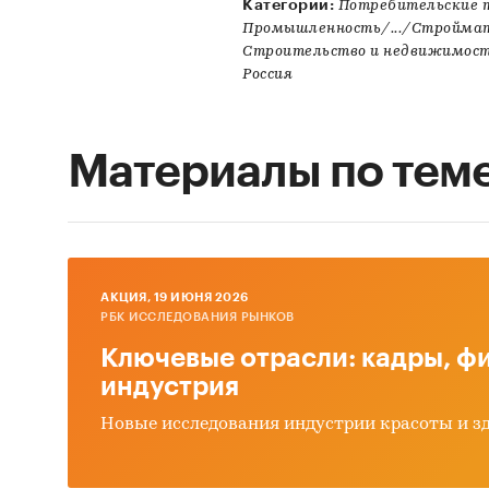
Категории:
Потребительские 
Промышленность/.../Стройма
Строительство и недвижимос
Россия
Материалы по тем
AКЦИЯ, 19 ИЮНЯ 2026
РБК ИССЛЕДОВАНИЯ РЫНКОВ
Ключевые отрасли: кадры, фи
индустрия
Новые исследования индустрии красоты и з