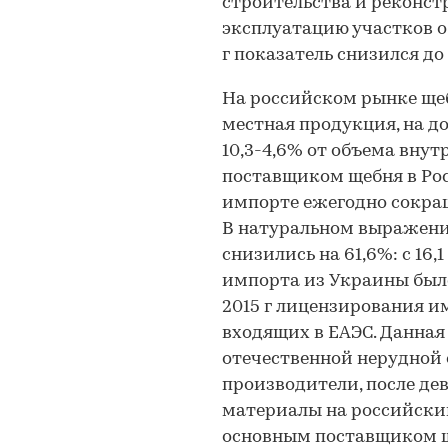
строительства и реконст
эксплуатацию участков об
г показатель снизился до 3
На российском рынке ще
местная продукция, на д
10,3-4,6% от объема внут
поставщиком щебня в Рос
импорте ежегодно сокращал
В натуральном выражении
снизились на 61,6%: с 16,
импорта из Украины было
2015 г лицензирования им
входящих в ЕАЭС. Данная
отечественной нерудной о
производители, после де
материалы на российский
основным поставщиком ще