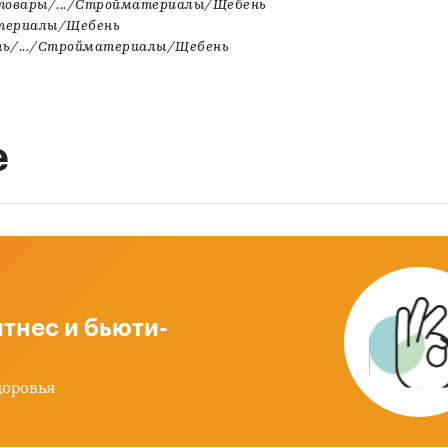
товары/.../Стройматериалы/Щебень
териалы/Щебень
ть/.../Стройматериалы/Щебень
е
тнес и бьюти-
доровья