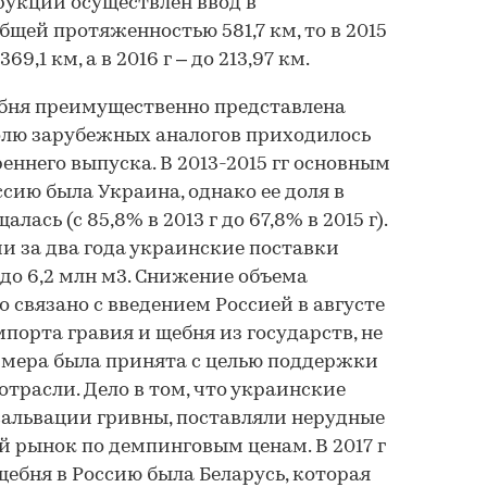
рукции осуществлен ввод в
щей протяженностью 581,7 км, то в 2015
69,1 км, а в 2016 г – до 213,97 км.
бня преимущественно представлена
олю зарубежных аналогов приходилось
реннего выпуска. В 2013-2015 гг основным
сию была Украина, однако ее доля в
ась (с 85,8% в 2013 г до 67,8% в 2015 г).
 за два года украинские поставки
1 до 6,2 млн м3. Снижение объема
 связано с введением Россией в августе
порта гравия и щебня из государств, не
 мера была принята с целью поддержки
трасли. Дело в том, что украинские
вальвации гривны, поставляли нерудные
 рынок по демпинговым ценам. В 2017 г
бня в Россию была Беларусь, которая