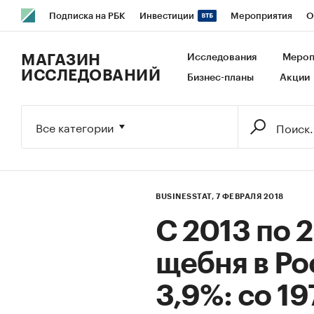
Подписка на РБК
Инвестиции
Мероприятия
О
РБК Образование
РБК Курсы
РБК Life
Тренды
В
МАГАЗИН
Исследования
Мероп
ИССЛЕДОВАНИЙ
Бизнес-планы
Акции
Исследования
Кредитные рейтинги
Франшизы
Га
Экономика
Бизнес
Технологии и медиа
Финансы
Все категории
BUSINESSTAT,
7 ФЕВРАЛЯ 2018
С 2013 по 
щебня в Ро
3,9%: со 19