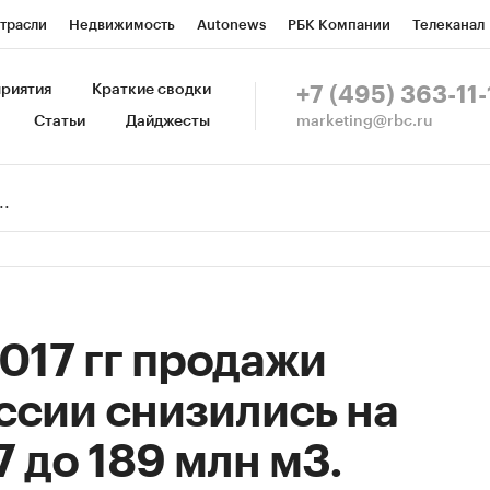
трасли
Недвижимость
Autonews
РБК Компании
Телеканал
изионеры
Национальные проекты
Город
Стиль
Крипто
Р
риятия
Краткие сводки
+7 (495) 363-11-
marketing@rbc.ru
Статьи
Дайджесты
зета
Спецпроекты СПб
Конференции СПб
Спецпроекты
Пр
Рынок наличной валюты
2017 гг продажи
ссии снизились на
7 до 189 млн м3.