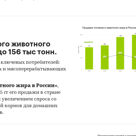
ого животного
о 156 тыс тонн.
 ключевых потребителей:
х и мясоперерабатывающих
тного жира в России»
,
25 гг его продажи в стране
н увеличением спроса со
ей кормов для домашних
в.