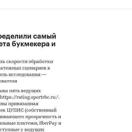
ределили самый
ета букмекера и
ла скорости обработки
латежных сценариев в
ель исследования —
ователя
аны пять ведущих
ps://rating.sportrbc.ru/.
аны привязанная
лек ЦУПИС (собственный
чивающего прозрачность и
бильные платежи, SberPay и
оступные у ведущих