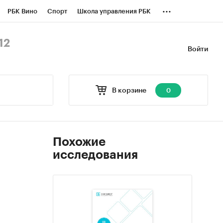
...
РБК Вино
Спорт
Школа управления РБК
БК Бизнес-среда
Дискуссионный клуб
12
Войти
оверка контрагентов
Политика
В корзине
0
Похожие
исследования