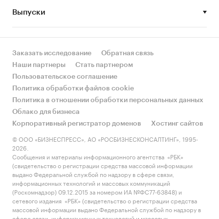
Выпуски
• Рынок растет или снижается? Если растет, то
за счет реального спроса или за счет
инфляции? Как соотносятся рост и падение с
динамикой других регионов?
Заказать исследование
Обратная связь
Наши партнеры
Стать партнером
• Какое место регион занимает в России и в
Пользовательское соглашение
своем федеральном округе по объему продаж
Политика обработки файлов cookie
и по продажам на душу населения?
Политика в отношении обработки персональных данных
Облако для бизнеса
• К какому сегменту можно отнести рынок по
Корпоративный регистратор доменов
Хостинг сайтов
размеру и темпом роста (малый/крупный, с
опережающей динамикой/с отстающей
© ООО «БИЗНЕСПРЕСС», АО «РОСБИЗНЕСКОНСАЛТИНГ», 1995-
2026.
динамикой) в стратегической перспективе и в
Сообщения и материалы информационного агентства «РБК»
текущей ситуации? Меняются ли позиции
(свидетельство о регистрации средства массовой информации
региона с течением времени?
выдано Федеральной службой по надзору в сфере связи,
информационных технологий и массовых коммуникаций
• Насколько рынок насыщен и какой у региона
(Роскомнадзор) 09.12.2015 за номером ИА №ФС77-63848) и
сетевого издания «РБК» (свидетельство о регистрации средства
потенциал роста, если сравнить его с
массовой информации выдано Федеральной службой по надзору в
регионами со схожими доходами, со схожей
сфере связи, информационных технологий и массовых