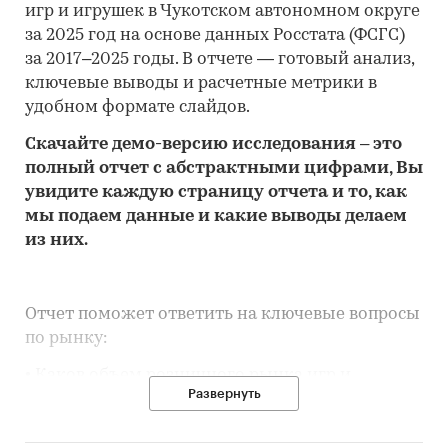
игр и игрушек в Чукотском автономном округе
за 2025 год на основе данных Росстата (ФСГС)
за 2017–2025 годы. В отчете — готовый анализ,
ключевые выводы и расчетные метрики в
удобном формате слайдов.
Скачайте
демо
-версию
исследования
– это
полный отчет с абстрактными цифрами, Вы
увидите каждую стр
аницу отчета и то,
как
мы подаем данные и какие выводы делаем
из них.
Отчет поможет ответить на ключевые вопросы
по рынку:
• Каков объем розничного рынка игр и
Развернуть
игрушек в Чукотском автономном округе,
много это или мало по сравнению с другими
регионами России?