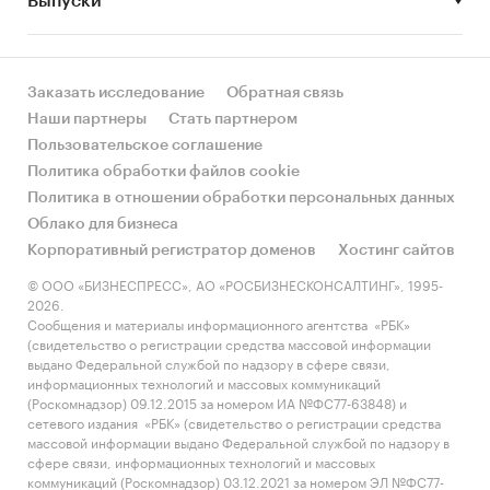
Выпуски
• Рынок растет или снижается? Если растет, то
за счет реального спроса или за счет
инфляции? Как соотносятся рост и падение с
динамикой других регионов?
Заказать исследование
Обратная связь
Наши партнеры
Стать партнером
• Какое место регион занимает в России и в
Пользовательское соглашение
своем федеральном округе по объему продаж
Политика обработки файлов cookie
и по продажам на душу населения?
Политика в отношении обработки персональных данных
Облако для бизнеса
• К какому сегменту можно отнести рынок по
Корпоративный регистратор доменов
Хостинг сайтов
размеру и темпом роста (малый/крупный, с
опережающей динамикой/с отстающей
© ООО «БИЗНЕСПРЕСС», АО «РОСБИЗНЕСКОНСАЛТИНГ», 1995-
2026.
динамикой) в стратегической перспективе и в
Сообщения и материалы информационного агентства «РБК»
текущей ситуации? Меняются ли позиции
(свидетельство о регистрации средства массовой информации
региона с течением времени?
выдано Федеральной службой по надзору в сфере связи,
информационных технологий и массовых коммуникаций
• Насколько рынок насыщен и какой у региона
(Роскомнадзор) 09.12.2015 за номером ИА №ФС77-63848) и
сетевого издания «РБК» (свидетельство о регистрации средства
потенциал роста, если сравнить его с
массовой информации выдано Федеральной службой по надзору в
регионами со схожими доходами, со схожей
сфере связи, информационных технологий и массовых
долей расходов на игры и игрушки и с
коммуникаций (Роскомнадзор) 03.12.2021 за номером ЭЛ №ФС77-