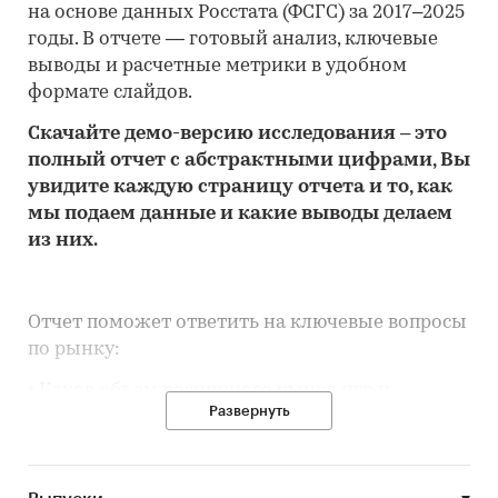
на основе данных Росстата (ФСГС) за 2017–2025
годы. В отчете — готовый анализ, ключевые
выводы и расчетные метрики в удобном
формате слайдов.
Скачайте
демо
-версию
исследования
– это
полный отчет с абстрактными цифрами, Вы
увидите каждую стр
аницу отчета и то,
как
мы подаем данные и какие выводы делаем
из них.
Отчет поможет ответить на ключевые вопросы
по рынку:
• Каков объем розничного рынка игр и
Развернуть
игрушек в Камчатском крае, много это или
мало по сравнению с другими регионами
России?