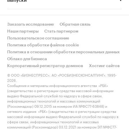
Выпуски
• Рынок растет или снижается? Если растет, то
за счет реального спроса или за счет
инфляции? Как соотносятся рост и падение с
динамикой других регионов?
Заказать исследование
Обратная связь
Наши партнеры
Стать партнером
• Какое место регион занимает в России и в
Пользовательское соглашение
своем федеральном округе по объему продаж
Политика обработки файлов cookie
и по продажам на душу населения?
Политика в отношении обработки персональных данных
Облако для бизнеса
• К какому сегменту можно отнести рынок по
Корпоративный регистратор доменов
Хостинг сайтов
размеру и темпом роста (малый/крупный, с
опережающей динамикой/с отстающей
© ООО «БИЗНЕСПРЕСС», АО «РОСБИЗНЕСКОНСАЛТИНГ», 1995-
2026.
динамикой) в стратегической перспективе и в
Сообщения и материалы информационного агентства «РБК»
текущей ситуации? Меняются ли позиции
(свидетельство о регистрации средства массовой информации
региона с течением времени?
выдано Федеральной службой по надзору в сфере связи,
информационных технологий и массовых коммуникаций
• Насколько рынок насыщен и какой у региона
(Роскомнадзор) 09.12.2015 за номером ИА №ФС77-63848) и
сетевого издания «РБК» (свидетельство о регистрации средства
потенциал роста, если сравнить его с
массовой информации выдано Федеральной службой по надзору в
регионами со схожими доходами, со схожей
сфере связи, информационных технологий и массовых
долей расходов на игры и игрушки и с
коммуникаций (Роскомнадзор) 03.12.2021 за номером ЭЛ №ФС77-