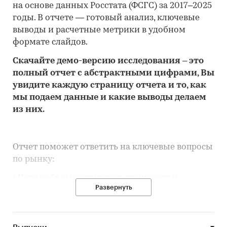
на основе данных Росстата (ФСГС) за 2017–2025
годы. В отчете — готовый анализ, ключевые
выводы и расчетные метрики в удобном
формате слайдов.
Скачайте
демо
-версию
исследования
– это
полный отчет с абстрактными цифрами, Вы
увидите каждую стр
аницу отчета и то,
как
мы подаем данные и какие выводы делаем
из них.
Отчет поможет ответить на ключевые вопросы
по рынку:
• Каков объем розничного рынка игр и
Развернуть
игрушек в Республике Крым, много это или
мало по сравнению с другими регионами
России?