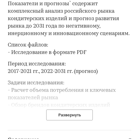
Показатели и прогнозы` содержит
комплексный анализ российского рынка
кондитерских изделий и прогноз развития
рынка до 2031 года по негативному,
инерционному и инновационному сценариям.
Список файлов:
- Исследование в формате PDF
Период исследования:
2017-2021 гг., 2022-2031 гг. (прогноз)
Задачи исследования:
- Расчет объема потребления и ключевых
показателей рынка
- Обзор брендов кондитерских изделий
- Анализ производства кондитерских изделий
Развернуть
- Обзор производственных мощностей и расчет
уровня загрузки мощностей
- Составление рейтинга производителей