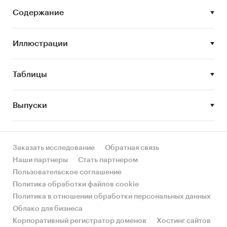
• Производственные показатели
Содержание
• Анализ участников рынка
Иллюстрации
• Тенденции и прогнозы развития
Таблицы
Данное исследование предназначено для ряда
специалистов, в частности:
Выпуски
маркетологи-аналитики, менеджеры по
маркетингу, менеджеры по маркетинговым
Заказать исследование
Обратная связь
исследованиям работающие в сфере
Наши партнеры
Стать партнером
производства одноразовой посуды;
Пользовательское соглашение
Политика обработки файлов cookie
директора по маркетингу, директора по
Политика в отношении обработки персональных данных
продажам компаний, работающих в сфере
Облако для бизнеса
производства одноразовой посуды;
Корпоративный регистратор доменов
Хостинг сайтов