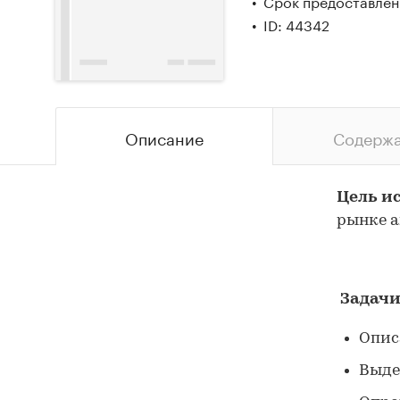
Срок предоставлени
ID: 44342
Описание
Содерж
Цель и
рынке а
Задачи
Опис
Выде