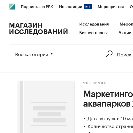
Подписка на РБК
Инвестиции
Мероприятия
О
РБК Образование
РБК Курсы
РБК Life
Тренды
В
МАГАЗИН
Исследования
Мероп
ИССЛЕДОВАНИЙ
Бизнес-планы
Акции
Исследования
Кредитные рейтинги
Франшизы
Га
Экономика
Бизнес
Технологии и медиа
Финансы
Все категории
STEP BY STEP
Маркетинго
аквапарков 
Дата выпуска: 19 м
Количество страни