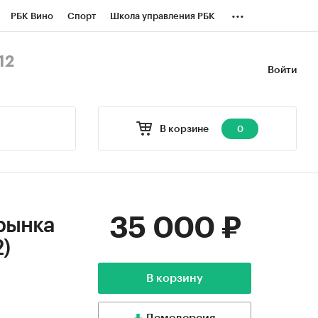
...
РБК Вино
Спорт
Школа управления РБК
БК Бизнес-среда
Дискуссионный клуб
12
Войти
оверка контрагентов
Политика
В корзине
0
35 000 ₽
рынка
)
В корзину