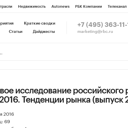
трасли
Недвижимость
Autonews
РБК Компании
Телеканал
изионеры
Национальные проекты
Город
Стиль
Крипто
Р
риятия
Краткие сводки
+7 (495) 363-11-
marketing@rbc.ru
Статьи
Дайджесты
зета
Спецпроекты СПб
Конференции СПб
Спецпроекты
Пр
Рынок наличной валюты
вое исследование российского 
2016. Тенденции рынка (выпуск 2
ая 2016
ц: 69