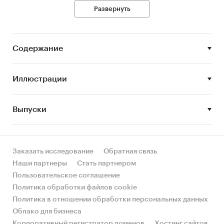
на Рынок
Развернуть
Описание типа исследования:
Содержание
Данный отчет написан по результатам
кабинетного исследования. Кабинетное
Иллюстрации
исследование представляет собой вид
качественного маркетингового исследования,
Выпуски
направленного на поиск и анализ данных,
содержащихся в открытых источниках
информации.
Заказать исследование
Обратная связь
Наши партнеры
Стать партнером
Выдержки из исследования:
Пользовательское соглашение
Политика обработки файлов cookie
Последние несколько лет российское
Политика в отношении обработки персональных данных
производство туалетной бумаги растет на …%
Облако для бизнеса
в год. Лишь в 2018 году объемы производства
Корпоративный регистратор доменов
Хостинг сайтов