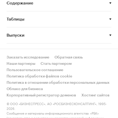
5. Уровень цен на молочные
Содержание
концентрированные белки.
6. Финансово-хозяйственная деятельность
Таблицы
участников рынка молочных
концентрированных белков в России.
Выпуски
Объект исследования
Рынок молочных концентрированных белков
в России.
Заказать исследование
Обратная связь
Наши партнеры
Стать партнером
Метод сбора и анализа данных
Пользовательское соглашение
Основным методом сбора данных является
Политика обработки файлов cookie
мониторинг документов.
Политика в отношении обработки персональных данных
Облако для бизнеса
В качестве основных методов анализа данных
Корпоративный регистратор доменов
Хостинг сайтов
выступают так называемые (1) Традиционный
(качественный) контент-анализ интервью и
© ООО «БИЗНЕСПРЕСС», АО «РОСБИЗНЕСКОНСАЛТИНГ», 1995-
2026.
документов и (2) Квантитативный
Сообщения и материалы информационного агентства «РБК»
(количественный) анализ с применением
(свидетельство о регистрации средства массовой информации