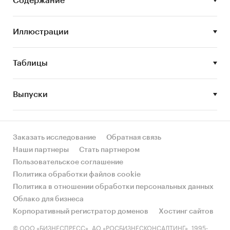
Содержание
• Емкость рынка ювелирных изделий
Иллюстрации
• Объем рынка ювелирных изделий
• Крупнейшие торговые сети РФ на рынке
Таблицы
ювелирных изделий
• Тенденции и перспективы развития
Выпуски
российского ритейла юве-лирных изделий
Данное исследование предназначено для ряда
Заказать исследование
Обратная связь
специалистов, рабо-тающих на рынке
Наши партнеры
Стать партнером
ювелирных изделий, в частности:
Пользовательское соглашение
Политика обработки файлов cookie
Политика в отношении обработки персональных данных
• Маркетологи-аналитики, менеджеры по
Облако для бизнеса
маркетингу, менеджеры по маркетинговым
Корпоративный регистратор доменов
Хостинг сайтов
исследованиям в сфере производства и
© ООО «БИЗНЕСПРЕСС», АО «РОСБИЗНЕСКОНСАЛТИНГ», 1995-