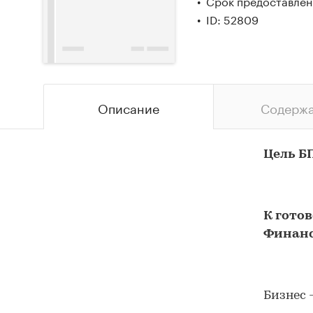
Срок предоставлени
ID: 52809
Описание
Содерж
Цель Б
К гото
Финанс
Бизнес 