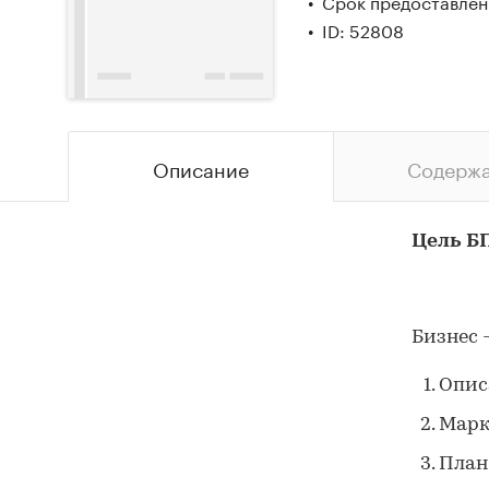
Срок предоставлени
ID: 52808
Описание
Содерж
Цель Б
Бизнес 
Опис
Марк
План