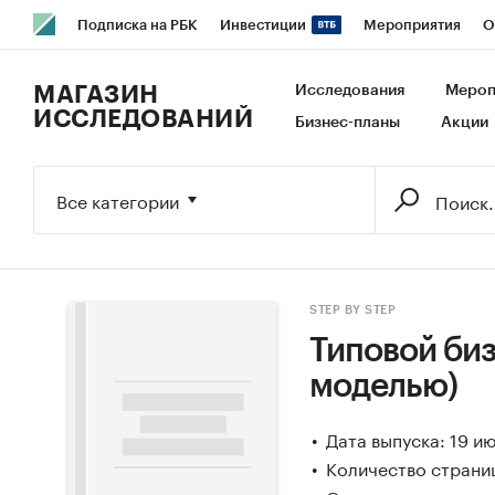
Подписка на РБК
Инвестиции
Мероприятия
О
РБК Образование
РБК Курсы
РБК Life
Тренды
В
МАГАЗИН
Исследования
Мероп
ИССЛЕДОВАНИЙ
Бизнес-планы
Акции
Исследования
Кредитные рейтинги
Франшизы
Га
Экономика
Бизнес
Технологии и медиа
Финансы
Все категории
STEP BY STEP
Типовой биз
моделью)
Дата выпуска: 19 и
Количество страни