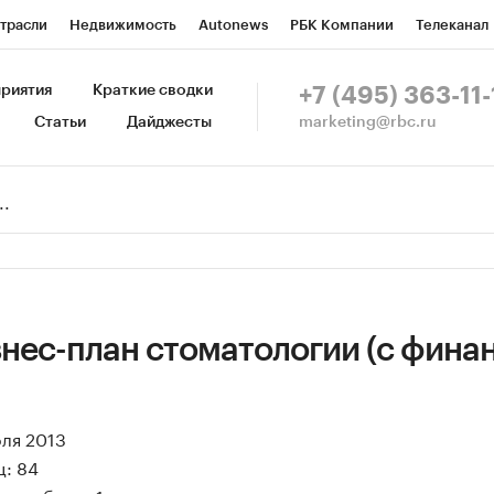
трасли
Недвижимость
Autonews
РБК Компании
Телеканал
изионеры
Национальные проекты
Город
Стиль
Крипто
Р
риятия
Краткие сводки
+7 (495) 363-11-
marketing@rbc.ru
Статьи
Дайджесты
зета
Спецпроекты СПб
Конференции СПб
Спецпроекты
Пр
Рынок наличной валюты
нес-план стоматологии (с фина
юля 2013
ц: 84