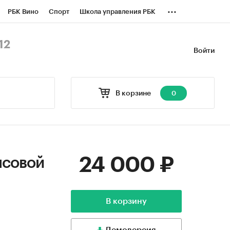
...
РБК Вино
Спорт
Школа управления РБК
БК Бизнес-среда
Дискуссионный клуб
12
Войти
оверка контрагентов
Политика
В корзине
0
24 000 ₽
нсовой
В корзину