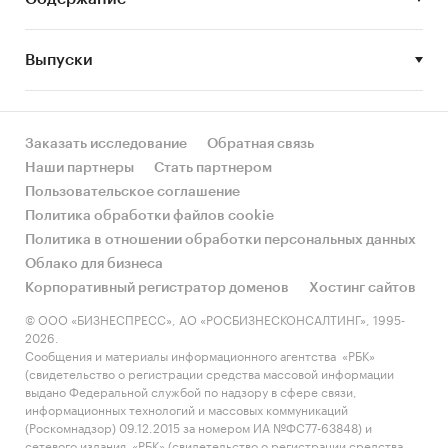
Вашего проекта. К бизнес-плану прилагается
финансовая модель в формате xls (Microsoft
Выпуски
Excel).
Выдержки из БП:
Суть проекта
Заказать исследование
Обратная связь
Наши партнеры
Стать партнером
Создание продовольственного магазина
Пользовательское соглашение
самообслуживания формата «магазин у дома».
Политика обработки файлов cookie
Необходимая общая площадь магазина
- 420
Политика в отношении обработки персональных данных
кв. м.
Облако для бизнеса
Корпоративный регистратор доменов
Хостинг сайтов
Время работы магазина
- 16 часов в день (с 8
© ООО «БИЗНЕСПРЕСС», АО «РОСБИЗНЕСКОНСАЛТИНГ», 1995-
утра до 12 вечера)
2026.
Сообщения и материалы информационного агентства «РБК»
Долгосрочные и краткосрочные цели
(свидетельство о регистрации средства массовой информации
проекта
выдано Федеральной службой по надзору в сфере связи,
информационных технологий и массовых коммуникаций
Краткосрочные цели проекта:
создание
(Роскомнадзор) 09.12.2015 за номером ИА №ФС77-63848) и
магазина, удовлетворяющего потребности
сетевого издания «РБК» (свидетельство о регистрации средства