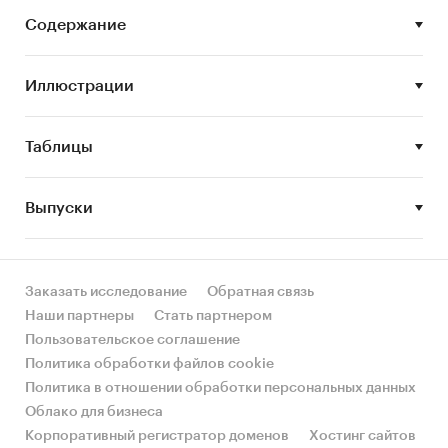
транспортно-логистических услуг.
Содержание
• Основные участники российского рынка
транспортно-логистических услуг.
Иллюстрации
• Тенденции и перспективы развития
российского рынка транспортно-
Таблицы
логистических услуг.
Выпуски
Данное исследование предназначено для ряда
специалистов:
Заказать исследование
Обратная связь
Наши партнеры
Стать партнером
• Маркетологи
Пользовательское соглашение
Политика обработки файлов cookie
• Аналитики-маркетологи
Политика в отношении обработки персональных данных
• Специалисты по проведению
Облако для бизнеса
маркетинговых исследований
Корпоративный регистратор доменов
Хостинг сайтов