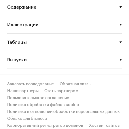
Сегменты рынка бытовой техники и
Содержание
электроники
Показатели рынка бытовой техники и
Иллюстрации
электроники (объем рынка, структура
рынка)
Таблицы
Характеристики и профили ведущих
торговых сетей бытовой техники и
Выпуски
электроники РФ
Тенденции и перспективы развития
ритейла бытовой техники и электроники
РФ
Заказать исследование
Обратная связь
Наши партнеры
Стать партнером
Пользовательское соглашение
Политика обработки файлов cookie
Данное исследование предназначено для ряда
Политика в отношении обработки персональных данных
специалистов в сфере ритейла:
Облако для бизнеса
Корпоративный регистратор доменов
Хостинг сайтов