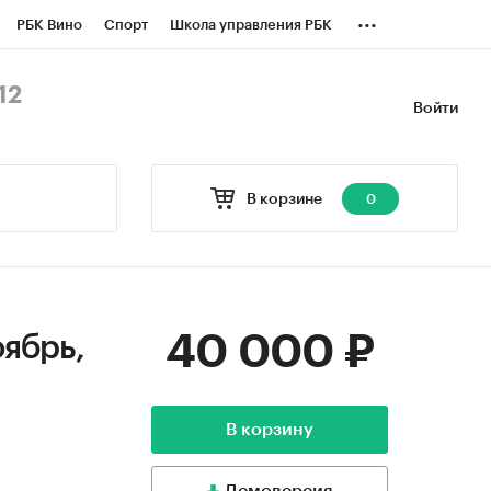
...
РБК Вино
Спорт
Школа управления РБК
БК Бизнес-среда
Дискуссионный клуб
12
Войти
оверка контрагентов
Политика
В корзине
0
40 000 ₽
ябрь,
В корзину