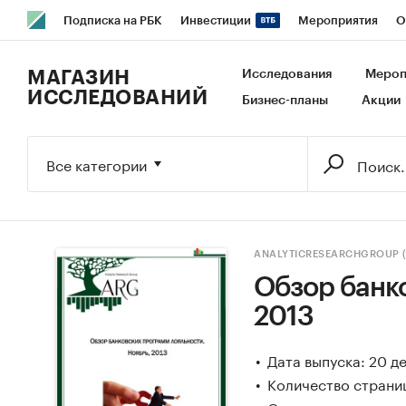
Подписка на РБК
Инвестиции
Мероприятия
О
РБК Образование
РБК Курсы
РБК Life
Тренды
В
МАГАЗИН
Исследования
Мероп
ИССЛЕДОВАНИЙ
Бизнес-планы
Акции
Исследования
Кредитные рейтинги
Франшизы
Га
Экономика
Бизнес
Технологии и медиа
Финансы
Все категории
ANALYTICRESEARCHGROUP 
Обзор банк
2013
Дата выпуска: 20 д
Количество страниц