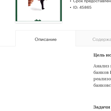
Срок предоставлени
ID: 45865
Описание
Содерж
Цель и
Анализ
банков 
реализо
банковс
Задачи