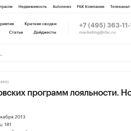
трасли
Недвижимость
Autonews
РБК Компании
Телеканал
изионеры
Национальные проекты
Город
Стиль
Крипто
Р
риятия
Краткие сводки
+7 (495) 363-11-
marketing@rbc.ru
Статьи
Дайджесты
зета
Спецпроекты СПб
Конференции СПб
Спецпроекты
Пр
Рынок наличной валюты
(ARG)
овских программ лояльности. Но
екабря 2013
: 181