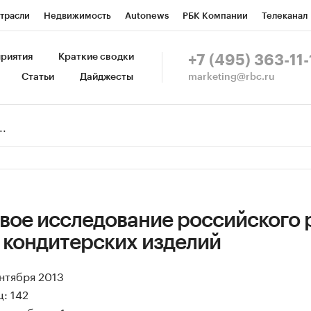
трасли
Недвижимость
Autonews
РБК Компании
Телеканал
изионеры
Национальные проекты
Город
Стиль
Крипто
Р
риятия
Краткие сводки
+7 (495) 363-11-
marketing@rbc.ru
Статьи
Дайджесты
зета
Спецпроекты СПб
Конференции СПб
Спецпроекты
Пр
Рынок наличной валюты
вое исследование российского 
 кондитерских изделий
ентября 2013
: 142