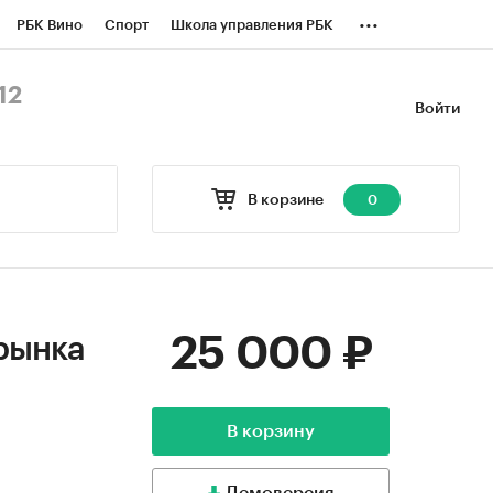
...
РБК Вино
Спорт
Школа управления РБК
БК Бизнес-среда
Дискуссионный клуб
12
Войти
оверка контрагентов
Политика
В корзине
0
25 000 ₽
рынка
В корзину