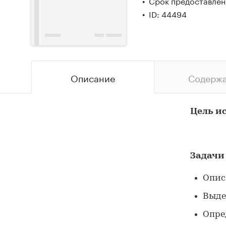
Срок предоставлени
ID: 44494
Описание
Содерж
Цель и
Задачи
Опис
Выде
Опре