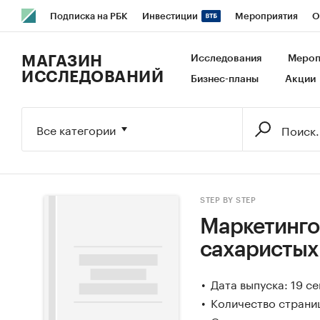
Подписка на РБК
Инвестиции
Мероприятия
О
РБК Образование
РБК Курсы
РБК Life
Тренды
В
МАГАЗИН
Исследования
Мероп
ИССЛЕДОВАНИЙ
Бизнес-планы
Акции
Исследования
Кредитные рейтинги
Франшизы
Га
Экономика
Бизнес
Технологии и медиа
Финансы
Все категории
STEP BY STEP
Маркетинго
сахаристых
Дата выпуска: 19 с
Количество страниц