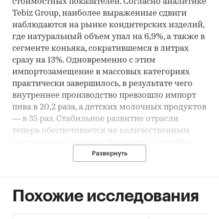
стоимостных показателей. Согласно аналитике
Tebiz Group, наиболее выраженные сдвиги
наблюдаются на рынке кондитерских изделий,
где натуральный объем упал на 6,9%, а также в
сегменте коньяка, сократившемся в литрах
сразу на 13%. Одновременно с этим
импортозамещение в массовых категориях
практически завершилось, в результате чего
внутреннее производство превзошло импорт
пива в 20,2 раза, а детских молочных продуктов
— в 35 раз. Стабильное развитие отрасли
теперь обеспечивается не количественным
расширением, а ценовой премиализацией и
развитием нишевых ЗОЖ-сегментов. В этих
Развернуть
условиях представленный дайджест позволяет
топ-менеджменту решать критические задачи
стратегического планирования и управления
Похожие исследования
закупками в условиях высокой волатильности
себестоимости.