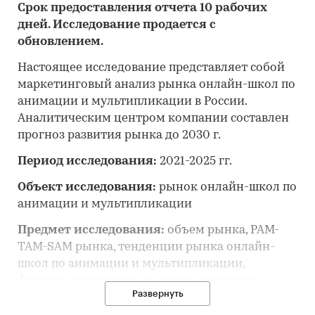
Срок предоставления отчета 10 рабочих
дней. Исследование продается с
обновлением.
Настоящее исследование представляет собой
маркетинговый анализ рынка онлайн-школ по
анимации и мультипликации в России.
Аналитическим центром компании составлен
прогноз развития рынка до 2030 г.
Период исследования:
2021-2025 гг.
Объект исследования:
рынок онлайн-школ по
анимации и мультипликации
Предмет исследования:
объем рынка, PAM-
TAM-SAM рынка, тенденции рынка онлайн-
школ по анимации и мультипликации,
факторы, влияющие на рынок, основные
Развернуть
конкуренты, потребительские цены,
отраслевые финансово-экономические