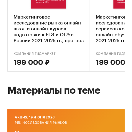
Описание основных конкурентов
Оценка текущих тенденций и перспектив
Маркетинговое
Маркетингово
развития рынка
исследование рынка онлайн-
исследование 
школ и онлайн-курсов
сервисов корп
Анализ отраслевых показателей финансово-
подготовки к ЕГЭ и ОГЭ в
онлайн-обучен
экономической деятельности
России 2021-2025 гг., прогноз
2021-2025 гг., 
Оценка факторов инвестиционной
до 2030 г. (с обновлением)
2030 г. (с обн
привлекательности рынка онлайн-школ по
КОМПАНИЯ ГИДМАРКЕТ
КОМПАНИЯ ГИДМАР
анимации и мультипликации
199 000 ₽
199 000 ₽
Составление прогноза развития рынка до
2030 г.
Материалы по теме
Основные блоки исследования:
Обзор российского рынка онлайн-школ по
анимации и мультипликации
Конкурентный анализ на рынке онлайн-
AКЦИЯ, 19 ИЮНЯ 2026
РБК ИССЛЕДОВАНИЯ РЫНКОВ
школ по анимации и мультипликации в
России