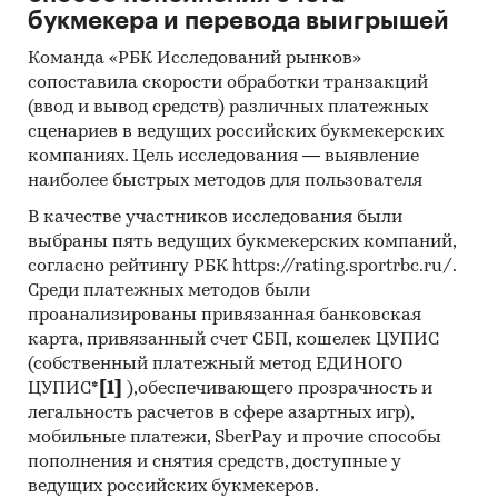
букмекера и перевода выигрышей
Сайты компаний
Команда «РБК Исследований рынков»
Архивы СМИ
сопоставила скорости обработки транзакций
Региональные и федеральные СМИ
(ввод и вывод средств) различных платежных
сценариев в ведущих российских букмекерских
Инсайдерские источники
компаниях. Цель исследования — выявление
Специализированные аналитические
наиболее быстрых методов для пользователя
порталы
В качестве участников исследования были
выбраны пять ведущих букмекерских компаний,
Методы:
согласно рейтингу РБК https://rating.sportrbc.ru/.
Кабинетное исследование. Поиск и анализ
Среди платежных методов были
проанализированы привязанная банковская
информации из различных источников,
карта, привязанный счет СБП, кошелек ЦУПИС
проведение расчетов. Статистика и
(собственный платежный метод ЕДИНОГО
аналитика
ЦУПИС*
[1]
),обеспечивающего прозрачность и
Прогноз ГидМаркет. Современные
легальность расчетов в сфере азартных игр),
статистические методы прогнозирования с
мобильные платежи, SberPay и прочие способы
поправкой на мнение экспертов.
пополнения и снятия средств, доступные у
ведущих российских букмекеров.