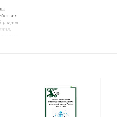
пы
ействия,
й раздел
ения,
одходам
звитые
я
лияющие