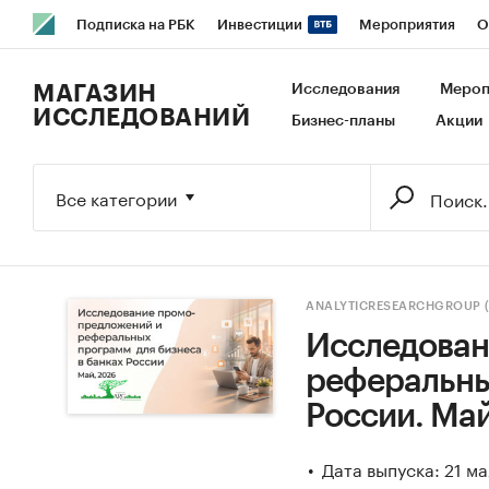
Подписка на РБК
Инвестиции
Мероприятия
О
РБК Образование
РБК Курсы
РБК Life
Тренды
В
МАГАЗИН
Исследования
Мероп
ИССЛЕДОВАНИЙ
Бизнес-планы
Акции
Исследования
Кредитные рейтинги
Франшизы
Га
Экономика
Бизнес
Технологии и медиа
Финансы
Все категории
ANALYTICRESEARCHGROUP 
Исследован
реферальны
России. Май
Дата выпуска: 21 м