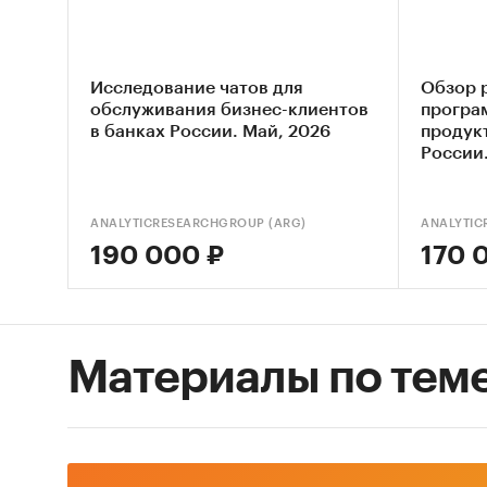
стимули
Цель и
Анализ
Исследование чатов для
Обзор 
програм
обслуживания бизнес-клиентов
програ
в банках России. Май, 2026
продукт
России.
Задачи
• Описа
маркети
ANALYTICRESEARCHGROUP (ARG)
ANALYTIC
• Изучи
190 000 ₽
170 
банковс
• Прове
россий
• Проан
Материалы по тем
для биз
• Выдел
реферал