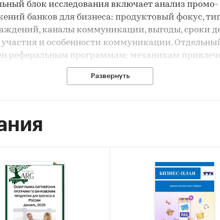
ьный блок исследования включает анализ промо-
ений банков для бизнеса: продуктовый фокус, ти
аждений, каналы коммуникации, выгоды, сроки д
 участия и особенности коммуникации. Отдельны
ен реферальным программам: механикам привлеч
 вознаграждения, требованиям к участникам и п
Развернуть
к продвижению таких программ.
лы отчета позволяют сопоставить активность
ания
йших банков по разным каналам и продуктовым
ениям, определить распространенные и менее ра
и продвижения, а также оценить, как промо-
ения и реферальные программы используются дл
ения, активации и удержания бизнес-клиентов.
ающий раздел фиксирует ключевые тенденции, в
итие банковского продвижения и программ