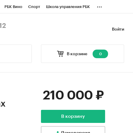
...
РБК Вино
Спорт
Школа управления РБК
БК Бизнес-среда
Дискуссионный клуб
12
Войти
оверка контрагентов
Политика
В корзине
0
210 000 ₽
ах
В корзину