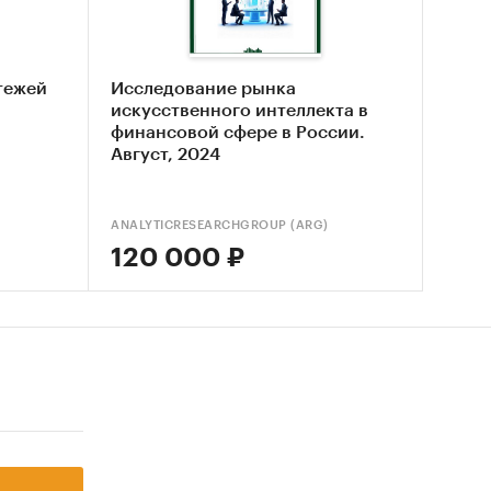
х
тежей
Исследование рынка
искусственного интеллекта в
финансовой сфере в России.
Август, 2024
ных
г;
ANALYTICRESEARCHGROUP (ARG)
120 000 ₽
пных
;
ограмм