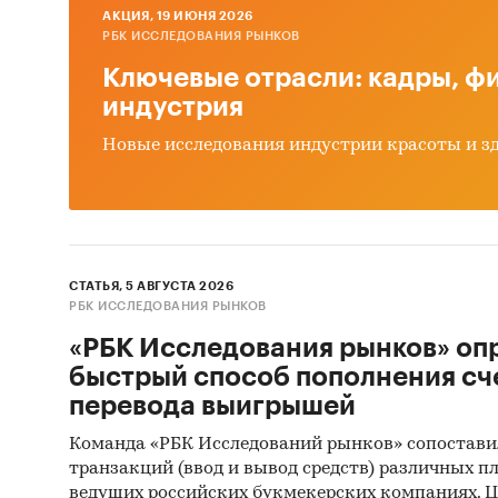
Методы
AКЦИЯ, 19 ИЮНЯ 2026
РБК ИССЛЕДОВАНИЯ РЫНКОВ
• Кабин
Ключевые отрасли: кадры, фи
тарифны
индустрия
исследо
• Монит
Новые исследования индустрии красоты и з
мессенд
• Myste
условий
Категори
СТАТЬЯ, 5 АВГУСТА 2026
Услуги дл
РБК ИССЛЕДОВАНИЯ РЫНКОВ
Услуги дл
«РБК Исследования рынков» оп
Россия
Промо-пр
быстрый способ пополнения сч
Рефераль
перевода выигрышей
Команда «РБК Исследований рынков» сопостави
транзакций (ввод и вывод средств) различных п
ведущих российских букмекерских компаниях. Ц