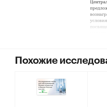
Централ
предлож
вознагр
условия
посвящ
моделям
банков 
Материа
Похожие исследов
крупне
направл
механик
предлож
привлеч
Заверш
на разв