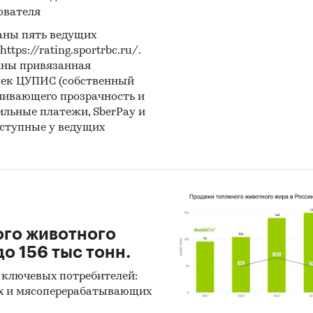
ователя
аны пять ведущих
ps://rating.sportrbc.ru/.
аны привязанная
лек ЦУПИС (собственный
чивающего прозрачность и
бильные платежи, SberPay и
оступные у ведущих
ого животного
о 156 тыс тонн.
 ключевых потребителей:
х и мясоперерабатывающих