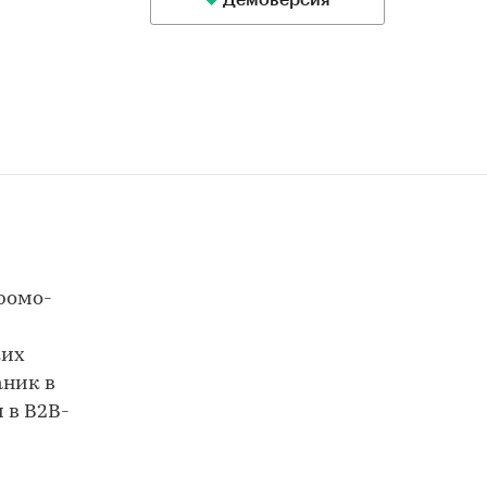
Демоверсия
ромо-
ких
аник в
 в B2B-