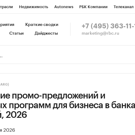
трасли
Недвижимость
Autonews
РБК Компании
Телеканал
изионеры
Национальные проекты
Город
Стиль
Крипто
Р
риятия
Краткие сводки
+7 (495) 363-11-
marketing@rbc.ru
Статьи
Дайджесты
зета
Спецпроекты СПб
Конференции СПб
Спецпроекты
Пр
Рынок наличной валюты
(ARG)
ие промо-предложений и
х программ для бизнеса в банк
, 2026
ая 2026