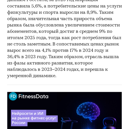
данным Росстата, за 2025 год инфляция
практикующие пилатес клиентки,
составила 5,6%, а потребительские цены на услуги
ориентированные на системность и качество
физкультуры и спорта выросли на 8,9%. Таким
методики, а также молодая аудитория,
образом, значительная часть прироста объема
рынка была обусловлена увеличением стоимости
формирующая привычку к мягкому фитнесу и
абонементов, который достиг в среднем 9% по
эстетике тела. Объединяющим фактором всех
итогам 2025 года, тогда как рост потребления был
сегментов является запрос на безопасные,
не столь заметным. В сопоставимых ценах рынок
эстетичные и ненасильственные форматы
вырос всего на 4,1% против 17% в 2024 году и
работы с телом, что формирует устойчивую
36,4% в 2023 году. Таким образом, отрасль вышла
основу спроса именно на пилатес-
из фазы активного развития, которое
ориентированные пространства.
наблюдалось в 2023–2024 годах, и перешла к
умеренной динамике.
5. С учётом структуры рынка, динамики
фитнес-отрасли и характеристик целевой
аудитории проект обладает высокой
рыночной перспективностью. Он попадает в
зону пересечения трёх устойчивых трендов:
рост студийного сегмента, премиализация
фитнес-услуг и смещение спроса в сторону
восстановительных практик. Дополнительно