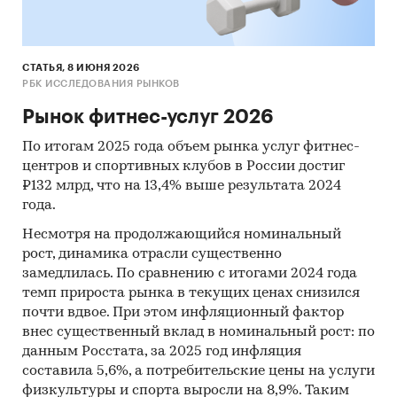
маркетинг, сервис и клиентский опыт как
маркетинг.
Финансовые показатели:
СТАТЬЯ, 8 ИЮНЯ 2026
РБК ИССЛЕДОВАНИЯ РЫНКОВ
Показатели для компании
Ед.
Значение
изм.
Рынок фитнес-услуг 2026
Необходимые инвестиции
тыс.
50 050
По итогам 2025 года объем рынка услуг фитнес-
руб.
центров и спортивных клубов в России достиг
₽132 млрд, что на 13,4% выше результата 2024
NPV
тыс.
***
года.
руб.
Несмотря на продолжающийся номинальный
IRR (годовая)
%
427%
рост, динамика отрасли существенно
замедлилась. По сравнению с итогами 2024 года
PI (индекс прибыльности)
раз
**
темп прироста рынка в текущих ценах снизился
почти вдвое. При этом инфляционный фактор
Срок окупаемости
мес.
13
внес существенный вклад в номинальный рост: по
Дисконтированный срок
мес.
***
данным Росстата, за 2025 год инфляция
окупаемости
составила 5,6%, а потребительские цены на услуги
физкультуры и спорта выросли на 8,9%. Таким