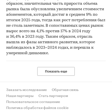
образом, значительная часть прироста объема
рынка была обусловлена увеличением стоимости
абонементов, который достиг в среднем 9% по
итогам 2025 года, тогда как рост потребления был
не столь заметным. В сопоставимых ценах рынок
Выдержки из исследования
вырос всего на 4,1% против 17% в 2024 году
и 36,4% в 2023 году. Таким образом, отрасль
вышла из фазы активного развития, которое
наблюдалось в 2023–2024 годах, и перешла к
Анализ фитнес-рынка России
умеренной динамике.
Фитнес-рынок России в 2025 году продолжил
фазу устойчивого структурного роста,
характеризующуюся одновременным
Показать еще
расширением инфраструктуры, увеличением
клиентской базы и ростом общего объема
рынка в денежном выражении. При этом
Заказать исследование
Обратная связь
развитие отрасли происходит неравномерно:
Наши партнеры
Стать партнером
различные сегменты демонстрируют
Пользовательское соглашение
существенно отличающуюся динамику, что
Политика обработки файлов cookie
указывает на перераспределение спроса в