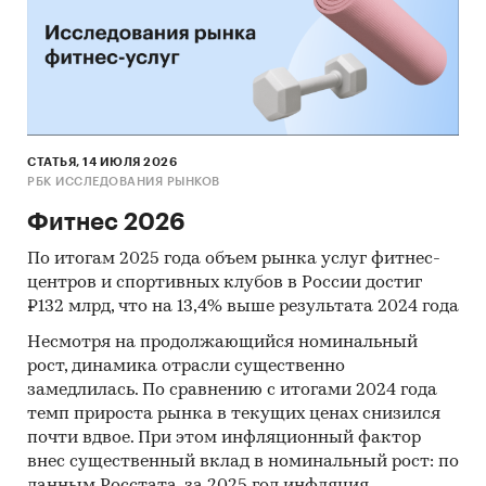
который формирует ядро премиального
сегмента. Одновременно усиливаются
тенденции мини-групп, персонализации и
бутикового формата студий, где важную роль
играет не только услуга, но и пространство,
атмосфера и сервис. Таким образом, рынок
СТАТЬЯ, 14 ИЮЛЯ 2026
развивается в сторону высокомаржинальных,
РБК ИССЛЕДОВАНИЯ РЫНКОВ
узкоспециализированных и эмоционально
Фитнес 2026
насыщенных студийных концепций.
По итогам 2025 года объем рынка услуг фитнес-
4. Целевая аудитория проекта сформирована и
центров и спортивных клубов в России достиг
достаточно чётко структурирована вокруг
₽132 млрд, что на 13,4% выше результата 2024 года
женского сегмента с высоким уровнем
Несмотря на продолжающийся номинальный
требований к качеству среды и сервиса.
рост, динамика отрасли существенно
Основной спрос формируют женщины 25-50
замедлилась. По сравнению с итогами 2024 года
лет из премиального загородного окружения,
темп прироста рынка в текущих ценах снизился
для которых важны мягкие форматы нагрузки,
почти вдвое. При этом инфляционный фактор
восстановление и комфорт. Дополнительно
внес существенный вклад в номинальный рост: по
значимыми являются две группы: