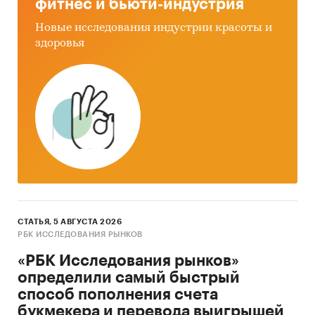
фитнес и бьюти-индустрия
Сельское хозяйство
/
Семена и рассада
Сельское хозяйство
/
Семена и рассада
/
Новые исследования индустрии красоты и
Семена
здоровья
Россия
СТАТЬЯ, 5 АВГУСТА 2026
РБК ИССЛЕДОВАНИЯ РЫНКОВ
«РБК Исследования рынков»
определили самый быстрый
способ пополнения счета
букмекера и перевода выигрышей