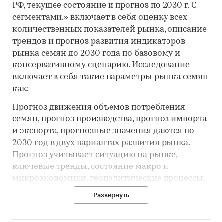
РФ, текущее состояние и прогноз по 2030 г. С
сегментами.» включает в себя оценку всех
количественных показателей рынка, описание
трендов и прогноз развития индикаторов
рынка семян до 2030 года по базовому и
консервативному сценарию. Исследование
включает в себя такие параметры рынка семян
как:
Прогноз движения объемов потребления
семян, прогноз производства, прогноз импорта
и экспорта, прогнозные значения даются по
2030 год в двух вариантах развития рынка.
Прогноз учитывает ситуацию на рынке,
ключевые тренды, состояние макро и
микроэкономики, геополитические процессы.
Развернуть
Объем потребления семян, динамика развития
и направление основного тренда с темпами
роста. Структура потребления семян по