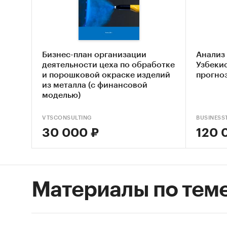
МЕТАЛЛ
`АВАНГА
`ПРОМЫ
`ЛИВИН
Бизнес-план организации
Анализ
`ЭКОСИ
деятельности цеха по обработке
Узбекис
и порошковой окраске изделий
прогноз
В разде
из металла (с финансовой
моделью)
- Фланц
- Прочи
VTSCONSULTING
BUSINESS
30 000 ₽
120 
В разде
по цено
- low-p
предло
Материалы по тем
- middl
- high-
В разде