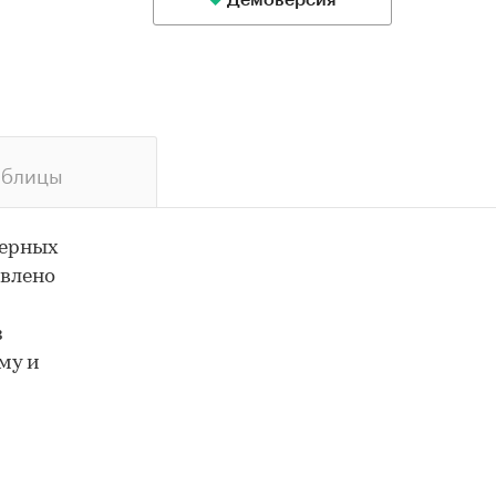
Демоверсия
аблицы
черных
овлено
з
му и