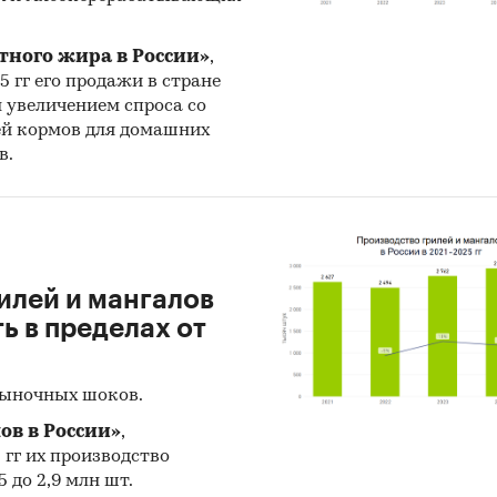
Й ЗАВОД ТРУБОПРОВОДНОЙ АРМАТУРЫ`, ООО `СТ
ПЕТЕРБУРГ), ООО `ТД `ГОРИЗОНТ`, ООО
тного жира в России»
,
ШЛЕННАЯ ГРУППА `ГЕФЕСТ`, ООО `САН ТЕХ СНАБ`
25 гг его продажи в стране
ТРОЙЭКСПОРТ`, АО `ЦКБМ`, ООО `ПО `ВЗРК`, ООО 
н увеличением спроса со
ЗИТ`, ООО `МОРНЕФТЕГАЗСТРОЙ`, АО `НИКИМТ-
ей кормов для домашних
ТРОЙ`
в.
и из исследования:
йский рынок фланцев из черных металлов, по оце
roup, в последние годы показывает положительный
о торгового баланса было отрицательное и составля
илей и мангалов
 в пределах от
ыми игроками среди российских производителей
я ПАО `ЧКПЗ`, АО `БАЗ`.
рыночных шоков.
ом по импортным поставкам в 2025 г. является Ки
ов в России»
,
78%), ведущий поставщик фланцев из черных метал
5 гг их производство
 PIPING EQUIPMENT I/E CO., LTD
 до 2,9 млн шт.
орте наибольшую долю занимает сегмент low-price