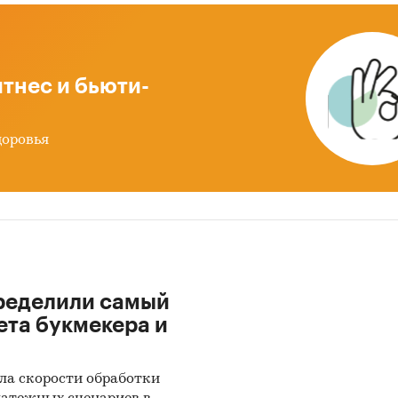
 ЭНЕРГО, МАКОН, SHANDONG RUIYE FLANGE, TAIB
 EQUIPMENT, CHANGSHU DONGSHENG FLANGES, HEB
, WUHAN MOULD, PRAVT, VIRAJ, HANGXIN FLANGE,
TORRI, DYARM, SHANDONG JINCHI FORGING, HCSCO
тнес и бьюти-
, GS, PANAM, ARES, SHIHONG PIPELINE, EXPERT, C
 FLANGE, SHENKAI, ATLAS COPCO, WH-STEEL, PORT
доровья
 WENZHOU UNITED, TECHNOALPIN, LETONE
ле `Импорт` рассмотрены зарубежные поставщики
 PIPING EQUIPMENT I/E CO., LTD, LIANGGONG VALV
D, HEBEI XINFENG HIGH-PRESSURE FLANGE AND PIPE 
D, CANGZHOU HANGXIN FLANGE CO., LTD, JIANGYIN
N HEAVY INDUSTRIES CO., LTD, SMART SOLUTIONS 
ределили самый
AND FITTING CO., LTD, SHANDONG RUIYE NEW ENER
ета букмекера и
NT CO., LTD, SHANXI ASCENT INDUSTRIAL CO., LTD,
EN RONG SHENGPENG TRADE CO., LTD, GERAB NATI
ISES LLC, JINSHU GUOJI MAOYI CO., LTD, MODMER 
ла скорости обработки
ARASI INS SAN VE TIC LTD STI, XI`AN FOREIGN TRA