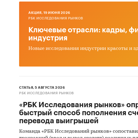
МЕДЭКС
PIPING
AКЦИЯ, 19 ИЮНЯ 2026
РБК ИССЛЕДОВАНИЯ РЫНКОВ
XINFENG
ELETTRO
Ключевые отрасли: кадры, фи
DA LONG
индустрия
HANGXIN
Новые исследования индустрии красоты и з
ENYAP,
В разде
TAIBUNG
CO., LT
СТАТЬЯ, 5 АВГУСТА 2026
CO., LT
РБК ИССЛЕДОВАНИЯ РЫНКОВ
ZHONGNA
«РБК Исследования рынков» оп
FLANGE 
быстрый способ пополнения сч
EQUIPME
перевода выигрышей
SHENZH
ENTERPR
Команда «РБК Исследований рынков» сопостави
ULUSLAR