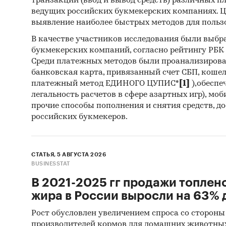
транзакций (ввод и вывод средств) различных п
ведущих российских букмекерских компаниях. Ц
ECONOMI
выявление наиболее быстрых методов для польз
NINGBO 
QIUBAO 
В качестве участников исследования были выбр
букмекерских компаний, согласно рейтингу РБК htt
INTERN
Среди платежных методов были проанализиров
CO., L
банковская карта, привязанный счет СБП, коше
FITTING
платежный метод ЕДИНОГО ЦУПИС*
[1]
),обеспе
FINANCE
легальность расчетов в сфере азартных игр), мо
VIRAJ P
прочие способы пополнения и снятия средств, д
TECHNOL
российских букмекеров.
RELIABL
INDUSTR
СТАТЬЯ, 5 АВГУСТА 2026
BUSINESSTAT
В разде
АО `ОСК
В 2021-2025 гг продажи топлен
ЭКСПОР
жира в России выросли на 63% д
ТЕХНОЛ
Рост обусловлен увеличением спроса со стороны
`КОМПА
производителей кормов для домашних животны