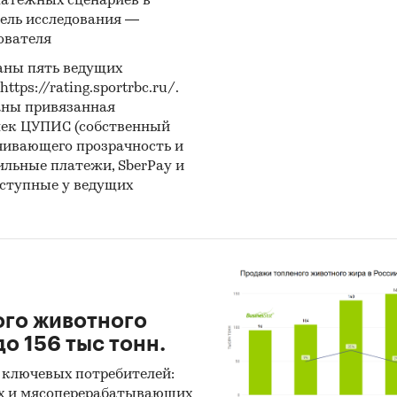
латежных сценариев в
ель исследования —
C DEVELOPMENT CO., LTD, GOOD LUCK ENGINEERING
ователя
TRANS SPECTRUM INTERNATIONAL LOGISTICS CO., L
VALVE CO., LTD, LORINEX TRADING LTD, HAINAN LIN
аны пять ведущих
ps://rating.sportrbc.ru/.
ATIONAL TRADE CO., LTD, CHANGSHU DONGSHENG F
аны привязанная
TD, MENGCUN HUI AUTONOMOUS COUNTY SHUANGQI P
лек ЦУПИС (собственный
S CO., HENAN ZIWEI TRADING CO., LTD, PT GARUDA 
чивающего прозрачность и
, WISON ENGINEERING LTD, SIMARGL CONSULTANCY 
бильные платежи, SberPay и
ROFILES PRIVATE LTD, CANGZHOU LONGTAIDI PIPE
оступные у ведущих
OGY CO., LTD, SHANXI JINDINGTAI METALS CO., LTD
E INDUSTRIAL CO., LTD, HEBEI LEADING METALS AND
IES CO., LTD
ле `Экспорт` рассмотрены российские экспортеры
`, ООО `ПОЛИНЕРГО`, ООО `УПСК-ЭКСПОРТ`, ООО 
ого животного
Т`, ООО `СТС` (НИЖНИЙ НОВГОРОД), ООО `ТИТАН
о 156 тыс тонн.
ОДЖИ ПАЙПЛАЙН`, ООО `РАВАНИ-РУС`, ООО
 ключевых потребителей:
НИЯ `РИТЕХНИКС`, ООО `КАРБОФЕР МЕТСЕРВИС`,
х и мясоперерабатывающих