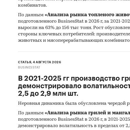
`ОМСКИ
комбинатов.
(САНКТ-
По данным
«Анализа рынка топленого живо
`ПРОМЫ
подготовленного BusinesStat в 2026 г, за 2021-20
`АТОМС
выросли на 63% до 156 тыс тонн. Рост обусловле
`КОМПО
стороны ключевых потребителей: производител
АТОМС
животных и мясоперерабатывающих комбинато
Выдержк
- Росси
СТАТЬЯ, 4 АВГУСТА 2026
BUSINESSTAT
Tebiz G
- Сальд
В 2021-2025 гг производство гр
тыс.т.
демонстрировало волатильность
- Главн
2,5 до 2,9 млн шт.
являютс
Неровная динамика была обусловлена чередой 
- Лидер
По данным
«Анализа рынка грилей и мангал
(более 
подготовленного BusinesStat в 2026 г, в 2021-202
TAIBUNG
демонстрировало волатильность в пределах от 2,5
- В имп