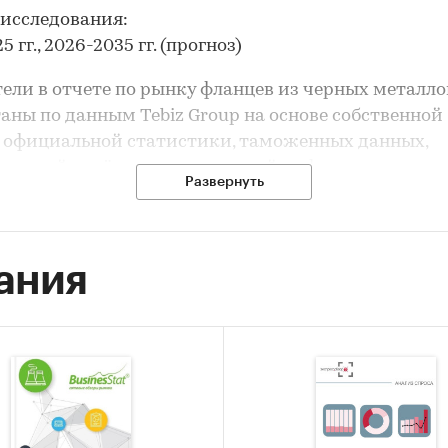
исследования:
5 гг., 2026-2035 гг. (прогноз)
ели в отчете по рынку фланцев из черных металло
аны по данным Tebiz Group на основе собственной
 официальной статистики, таможенных данных,
тивной отчётности, вторичной информации, отк
Развернуть
х баз данных.
исследования:
т объема потребления и ключевых показателей ры
ания
вление рейтинга производителей
з импорта и экспорта
рование прогноза развития рынка
ле `Ведущие производители` рассмотрены компан
ПЗ`, АО `БАЗ`, ООО `РУСКОН-С`, ООО `АВГ АРМАТУР
 АО `ГАЗАППАРАТ`, ООО `КАЗАНЬГИДРОПЛАСТ`, ОО