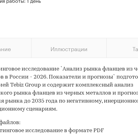
я работы: 1 день
ание
Иллюстрации
Т
нговое исследование `Анализ рынка фланцев из 
в в России - 2026. Показатели и прогнозы` подгот
ей Tebiz Group и содержит комплексный анализ
кого рынка фланцев из черных металлов и прогно
я рынка до 2035 года по негативному, инерционно
ционному сценариям.
файлов:
тинговое исследование в формате PDF