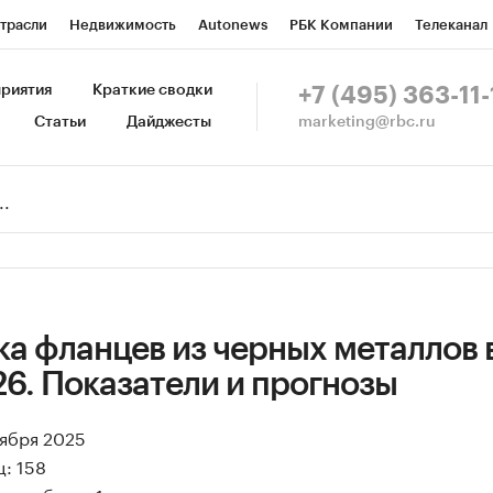
трасли
Недвижимость
Autonews
РБК Компании
Телеканал
изионеры
Национальные проекты
Город
Стиль
Крипто
Р
риятия
Краткие сводки
+7 (495) 363-11-
marketing@rbc.ru
Статьи
Дайджесты
зета
Спецпроекты СПб
Конференции СПб
Спецпроекты
Пр
Рынок наличной валюты
а фланцев из черных металлов 
26. Показатели и прогнозы
оября 2025
: 158