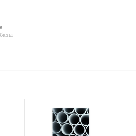
в
 базы
рытых и
нка
ии:
А`, ООО
О `СОЮЗ