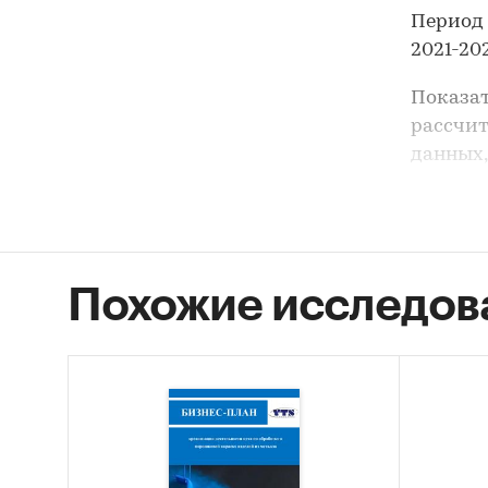
Период 
2021-202
Показат
рассчит
данных,
корпора
закрыты
Задачи 
- Расче
Похожие исследов
- Соста
- Анали
- Форми
В разде
ПАО `ЧК
`ЧФЗ`,