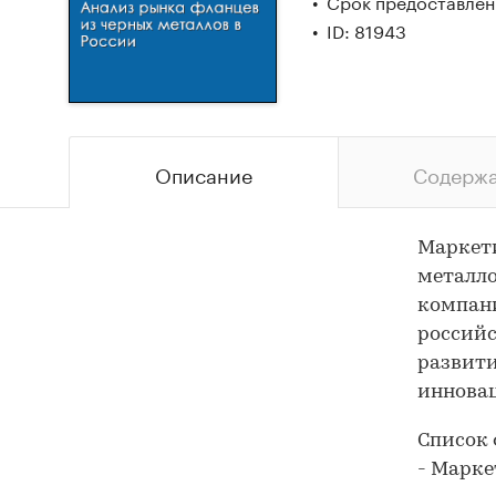
Срок предоставлени
ID: 81943
Описание
Содерж
Маркети
металло
компани
российс
развити
иннова
Список 
- Марке