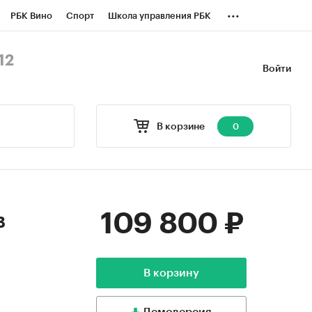
...
РБК Вино
Спорт
Школа управления РБК
БК Бизнес-среда
Дискуссионный клуб
12
Войти
оверка контрагентов
Политика
В корзине
0
109 800 ₽
в
В корзину