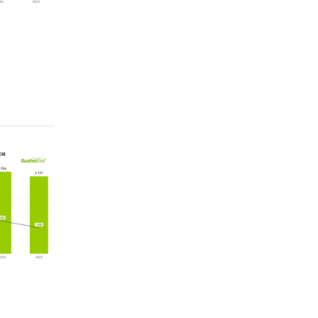
С`
, АО
`НПО
нкам
 тренд.
ло 32,6
тай
лов -
d с