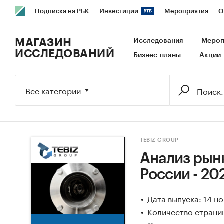
Подписка на РБК
Инвестиции
Мероприятия
О
РБК Образование
РБК Курсы
РБК Life
Тренды
В
МАГАЗИН
Исследования
Мероп
ИССЛЕДОВАНИЙ
Бизнес-планы
Акции
Исследования
Кредитные рейтинги
Франшизы
Га
Экономика
Бизнес
Технологии и медиа
Финансы
Все категории
TEBIZ GROUP
Анализ рынк
России - 20
Дата выпуска: 14 н
Количество страниц