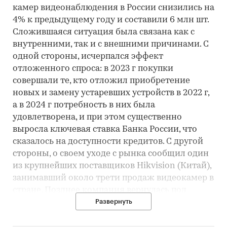
камер видеонаблюдения в России снизились на
4% к предыдущему году и составили 6 млн шт.
Сложившаяся ситуация была связана как с
внутренними, так и с внешними причинами. С
одной стороны, исчерпался эффект
отложенного спроса: в 2023 г покупки
совершали те, кто отложил приобретение
новых и замену устаревших устройств в 2022 г,
а в 2024 г потребность в них была
удовлетворена, и при этом существенно
выросла ключевая ставка Банка России, что
сказалось на доступности кредитов. С другой
стороны, о своем уходе с рынка сообщил один
из крупнейших поставщиков Hikvision (Китай),
занимавший около трети продаж видеокамер в
стране. Позднее компания вернулась под
новым брендом iFlow, но на протяжении
Развернуть
нескольких месяцев в 2024 г техника Hikvision
была недоступна.