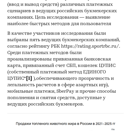
(ввод и вывод средств) различных платежных
баланс спроса, предложения, складских
сценариев в ведущих российских букмекерских
запасов камер видеонаблюдения
компаниях. Цель исследования — выявление
наиболее быстрых методов для пользователя
В обзоре продажи камер видеонаблюдения
В качестве участников исследования были
детализированы:
выбраны пять ведущих букмекерских компаний,
по видам:
аналоговые камеры, IP-камеры
согласно рейтингу РБК https://rating.sportrbc.ru/.
Среди платежных методов были
по сферам применения:
государственный
проанализированы привязанная банковская
сектор, коммерческий сектор, частный
карта, привязанный счет СБП, кошелек ЦУПИС
сектор
(собственный платежный метод ЕДИНОГО
ЦУПИС*
[1]
),обеспечивающего прозрачность и
В обзоре представлены финансовые
легальность расчетов в сфере азартных игр),
рейтинги крупнейших производителей
мобильные платежи, SberPay и прочие способы
камер видеонаблюдения:
Эрвиай Групп,
пополнения и снятия средств, доступные у
Цифровые телевизионные системы, Кьютэк,
ведущих российских букмекеров.
Электра, НТЦ Ротек, НПП Трассир, НПП
«Бевард», Завод Приборов, Эридан, РЭД
Дистрибьюшн и другие.