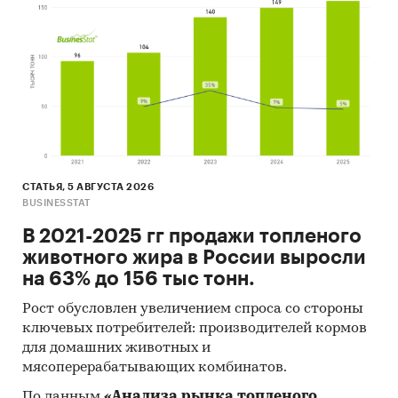
При подготовке обзора используется
официальная статистика и собранные
данные.
Информация профильных ведомств:
Федеральная служба государственной
статистики (Росстат)
Министерство экономического развития
СТАТЬЯ, 5 АВГУСТА 2026
Федеральная таможенная служба
BUSINESSTAT
Федеральная налоговая служба
В 2021-2025 гг продажи топленого
животного жира в России выросли
Таможенный союз ЕАЭС
на 63% до 156 тыс тонн.
Информация, собранная BusinesStat:
Рост обусловлен увеличением спроса со стороны
показатели торговли камерами
ключевых потребителей: производителей кормов
видеонаблюдения
для домашних животных и
мясоперерабатывающих комбинатов.
оценки экспертов рынка электроники
По данным
«Анализа рынка топленого