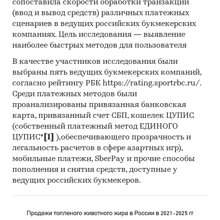
сопоставила скорости обработки транзакций
объемы покупок по потребителям, объемы
(ввод и вывод средств) различных платежных
поставок по импортерам. Рейтинг ключевых
сценариев в ведущих российских букмекерских
импортеров, покупателей с обозначением
компаниях. Цель исследования — выявление
объемов импорта по стоимости и физическим
наиболее быстрых методов для пользователя
величинам.
В качестве участников исследования были
Продажи автомобильных аккумуляторов на
выбраны пять ведущих букмекерских компаний,
внутреннем рынке, ценовая политика,
согласно рейтингу РБК https://rating.sportrbc.ru/.
корреляция цен при поставках как на
Среди платежных методов были
внутренний, так и на внешний рынок.
проанализированы привязанная банковская
карта, привязанный счет СБП, кошелек ЦУПИС
Категории:
Россия
(собственный платежный метод ЕДИНОГО
Электрические аккумуляторы
ЦУПИС*
[1]
),обеспечивающего прозрачность и
Литий-ионный аккумулятор
легальность расчетов в сфере азартных игр),
Аккумуляторы и аккумуляторные батареи
мобильные платежи, SberPay и прочие способы
Li-ion аккумуляторы
пополнения и снятия средств, доступные у
Литий-полимерные аккумуляторы
ведущих российских букмекеров.