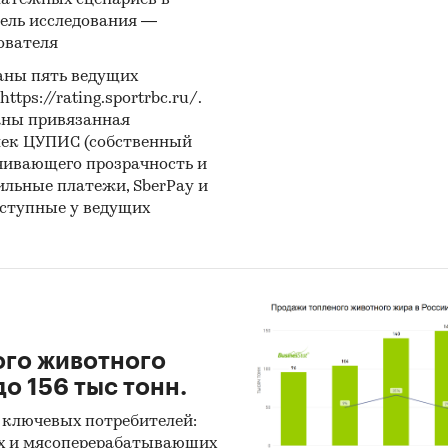
латежных сценариев в
ральная налоговая служба
ель исследования —
ователя
стерство цифрового развития, связи и массовых
аны пять ведущих
уникаций
ps://rating.sportrbc.ru/.
ый реестр российского программного обеспечени
аны привязанная
лек ЦУПИС (собственный
ация, собранная BusinesStat:
чивающего прозрачность и
бильные платежи, SberPay и
ки экспертов рынка
оступные у ведущих
нсовая отчетность операторов рынка
ытая информация в профильных изданиях
и:
IT и телекоммуникации
/
Программное обеспечение
ого животного
программное обеспечение
о 156 тыс тонн.
 ключевых потребителей:
х и мясоперерабатывающих