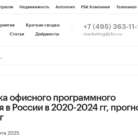
трасли
Недвижимость
Autonews
РБК Компании
Телеканал
изионеры
Национальные проекты
Город
Стиль
Крипто
Р
риятия
Краткие сводки
+7 (495) 363-11-
marketing@rbc.ru
Статьи
Дайджесты
зета
Спецпроекты СПб
Конференции СПб
Спецпроекты
Пр
Рынок наличной валюты
ка офисного программного
 в России в 2020-2024 гг, прогн
г
рта 2025