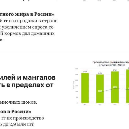
тного жира в России»
,
25 гг его продажи в стране
н увеличением спроса со
ей кормов для домашних
в.
илей и мангалов
 в пределах от
рыночных шоков.
ов в России»
,
5 гг их производство
 до 2,9 млн шт.