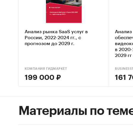
особенн
энергет
«Анали
России
Анализ рынка SaaS услуг в
Анализ
данные
России, 2022-2024 гг., с
обеспе
прогнозом до 2029 г.
видеок
рынка и
в 2020-
2029 гг
госр
обор
КОМПАНИЯ ГИДМАРКЕТ
BUSINESS
199 000 ₽
161 
сред
инве
фина
Материалы по тем
В обзо
продук
докуме