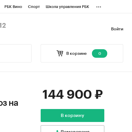
...
РБК Вино
Спорт
Школа управления РБК
БК Бизнес-среда
Дискуссионный клуб
12
Войти
оверка контрагентов
Политика
В корзине
0
144 900 ₽
оз на
В корзину