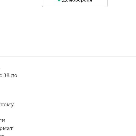
Демоверсия
к
с 38 до
вному
ти
ормат