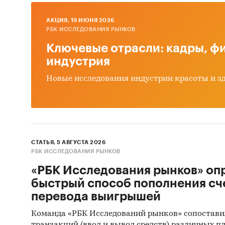
презен
данных
AКЦИЯ, 19 ИЮНЯ 2026
РБК ИССЛЕДОВАНИЯ РЫНКОВ
задача
изобра
Ключевые отрасли: кадры, фи
индустрия
В обзо
Новые исследования индустрии красоты и з
програ
госс
корп
част
СТАТЬЯ, 5 АВГУСТА 2026
РБК ИССЛЕДОВАНИЯ РЫНКОВ
При по
«РБК Исследования рынков» оп
статис
быстрый способ пополнения сч
Информ
перевода выигрышей
Команда «РБК Исследований рынков» сопостави
Феде