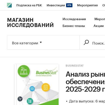
Подписка на РБК
Инвестиции
Мероприятия
О
РБК Образование
РБК Курсы
РБК Life
Тренды
В
МАГАЗИН
Исследования
Мероп
ИССЛЕДОВАНИЙ
Бизнес-планы
Акции
Исследования
Кредитные рейтинги
Франшизы
Га
Экономика
Бизнес
Технологии и медиа
Финансы
Все категории
BUSINESSTAT
Анализ рын
обеспечения
2025-2029 г
Дата выпуска: 6 ма