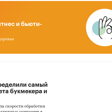
таций. Не рассматриваются в обзоре хранилищ
, мессенджеры, календари, системы управлен
ми и проектами, приложения по обработке
жений и антивирусное программное обеспечен
тнес и бьюти-
ре приводится детализация оборота рынка офи
доровья
ммного обеспечения по сегментам:
ектор
оративный
ные лица
дготовке обзора используется официальная
ределили самый
тика и собранные данные.
ета букмекера и
ация профильных порталов и ведомств:
ла скорости обработки
ральная служба государственной статистики (Рос