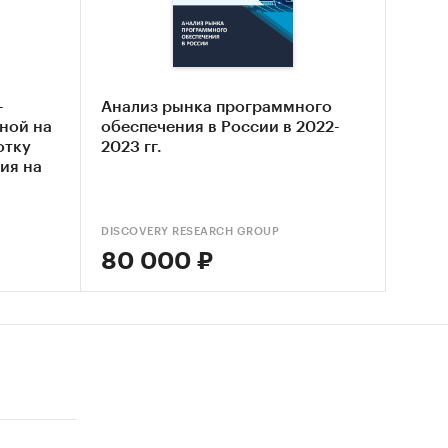
в
ие
-
Анализ рынка программного
уры
ной на
обеспечения в России в 2022-
отку
2023 гг.
ия на
DISCOVERY RESEARCH GROUP
80 000 ₽
а
ка
онных
ц,