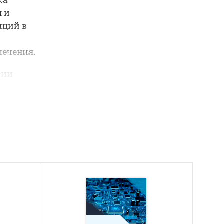
ка
ы и
иций в
печения.
сии
ровали
са на
к «Р-7
чики,
ешения,
стями
. Это
еты, в