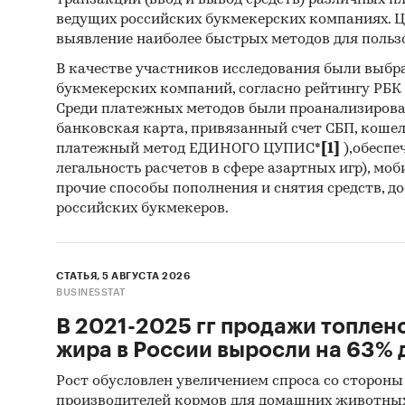
транзакций (ввод и вывод средств) различных п
Феде
ведущих российских букмекерских компаниях. Ц
выявление наиболее быстрых методов для польз
Мини
В качестве участников исследования были выбр
комм
букмекерских компаний, согласно рейтингу РБК htt
Един
Среди платежных методов были проанализиров
банковская карта, привязанный счет СБП, коше
Информ
платежный метод ЕДИНОГО ЦУПИС*
[1]
),обеспе
легальность расчетов в сфере азартных игр), мо
оцен
прочие способы пополнения и снятия средств, д
российских букмекеров.
фина
откр
СТАТЬЯ, 5 АВГУСТА 2026
Категори
BUSINESSTAT
Россия
В 2021-2025 гг продажи топлен
Офисное 
жира в России выросли на 63% д
Рост обусловлен увеличением спроса со стороны
производителей кормов для домашних животны