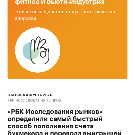
фитнес и бьюти-индустрия
импортерам. Рейтинг ключевых импортеров,
покупателей с обозначением объемов импорта
Новые исследования индустрии красоты и
по стоимости и физическим величинам.
здоровья
Продажи дробильного оборудования на
внутреннем рынке, ценовая политика,
корреляция цен при поставках как на
внутренний, так и на внешний рынок.
Категории:
Промышленность
/
Промышленное
оборудование
/
Дробильное оборудование
Россия
СТАТЬЯ, 5 АВГУСТА 2026
РБК ИССЛЕДОВАНИЯ РЫНКОВ
«РБК Исследования рынков»
определили самый быстрый
способ пополнения счета
букмекера и перевода выигрышей