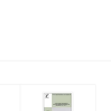
 горного
ых
ильно-