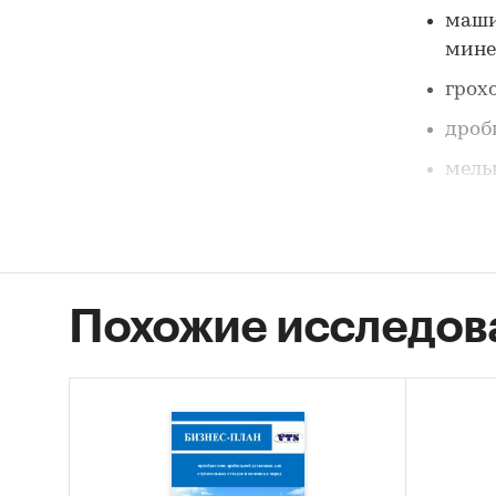
маши
мине
грох
дроб
мель
В отчет
машинос
потребл
Похожие исследов
потребл
Цель и
сортиро
Геогра