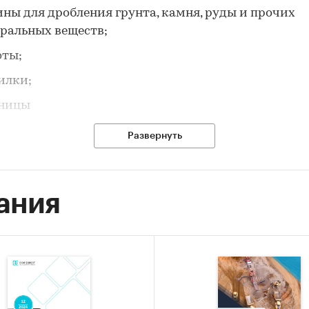
ны для дробления грунта, камня, руды и прочих
ральных веществ;
оты;
илки;
ницы
Развернуть
е отражено текущее состояние отрасли тяжелого и
троения, представлен подробный анализ основн
яющих отраслей и развернутый прогноз рынка и
ания
яющий отраслей до 2030 года.
сследования
: Провести исследование рынка дроб
вочного оборудования.
фия исследования:
РФ.