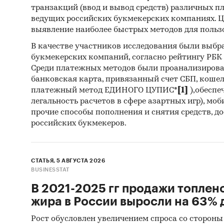
Элек
транзакций (ввод и вывод средств) различных п
ведущих российских букмекерских компаниях. Ц
Собс
выявление наиболее быстрых методов для польз
В качестве участников исследования были выбр
букмекерских компаний, согласно рейтингу РБК htt
Количе
Среди платежных методов были проанализиров
Язык о
банковская карта, привязанный счет СБП, коше
Период
платежный метод ЕДИНОГО ЦУПИС*
[1]
),обеспе
легальность расчетов в сфере азартных игр), мо
Отчет 
прочие способы пополнения и снятия средств, д
Сроки 
российских букмекеров.
Категори
оборудов
СТАТЬЯ, 5 АВГУСТА 2026
Россия
BUSINESSTAT
В 2021-2025 гг продажи топлен
жира в России выросли на 63% д
Рост обусловлен увеличением спроса со стороны