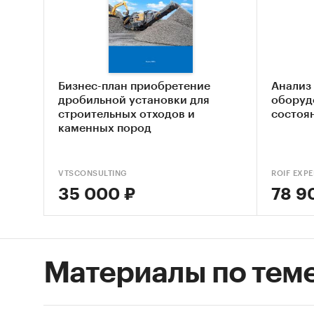
Задачи
Пров
экон
импор
Бизнес-план приобретение
Анализ
Пров
дробильной установки для
оборуд
строительных отходов и
состоян
произ
каменных пород
Пров
Пред
VTSCONSULTING
ROIF EXPE
Пред
35 000 ₽
78 9
отра
Расс
2030 
Материалы по тем
Период
ИНФОР