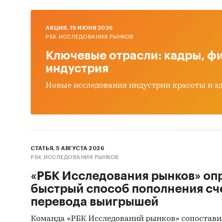
При про
методик
информ
AКЦИЯ, 19 ИЮНЯ 2026
РБК ИССЛЕДОВАНИЯ РЫНКОВ
Сбор
Ключевые отрасли: кадры, фи
прои
индустрия
сайт
Новые исследования индустрии красоты и з
Отра
Феде
Мини
Феде
СТАТЬЯ, 5 АВГУСТА 2026
РБК ИССЛЕДОВАНИЯ РЫНКОВ
Данн
«РБК Исследования рынков» оп
Анал
быстрый способ пополнения сч
спец
перевода выигрышей
реги
Команда «РБК Исследований рынков» сопостави