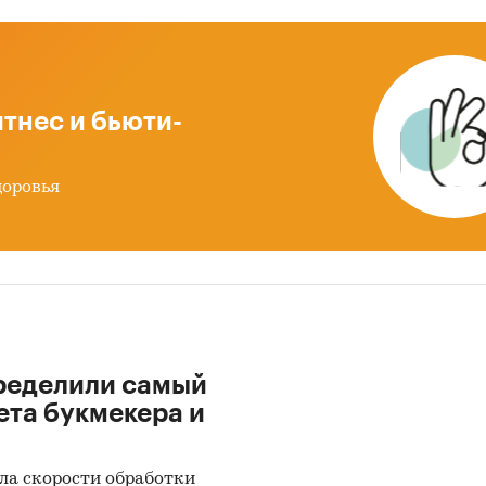
ведении исследования использовались комплекс
и, включающие сбор и анализ первичной и втори
ации:
 и анализ первичных данных от участников рынка
тнес и бьюти-
зводителей и потребителей (опрос предприятий, д
ов, годовых отчетов)
доровья
слевые стратегии развития
ральная служба государственной статистики РФ (
стерство экономического развития РФ
ральная таможенная служба (ВЭД)
ые отраслевых министерств и ведомств
ределили самый
из средств массовой информации (периодические
ета букмекера и
иализированные издания, журналы: национальные
ональные, местные)
ла скорости обработки