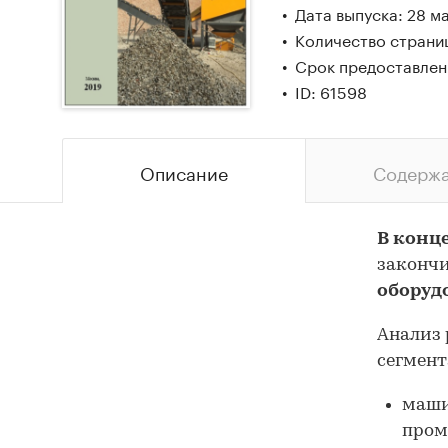
Дата выпуска: 28 м
Количество страниц
Срок предоставлени
ID: 61598
Описание
Содерж
В конце
законч
оборуд
Анализ 
сегмент
маши
пром