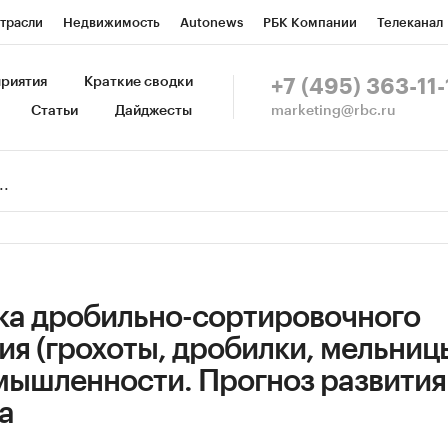
трасли
Недвижимость
Autonews
РБК Компании
Телеканал
изионеры
Национальные проекты
Город
Стиль
Крипто
Р
риятия
Краткие сводки
+7 (495) 363-11-
marketing@rbc.ru
Статьи
Дайджесты
зета
Спецпроекты СПб
Конференции СПб
Спецпроекты
Пр
Рынок наличной валюты
ка дробильно-сортировочного
я (грохоты, дробилки, мельницы
мышленности. Прогноз развития
а