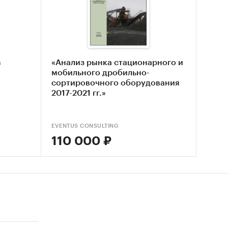
оля
в
«Анализ рынка стационарного и
вные
мобильного дробильно-
сортировочного оборудования
2017-2021 гг.»
ынке
асли
EVENTUS CONSULTING
их
110 000 ₽
 до