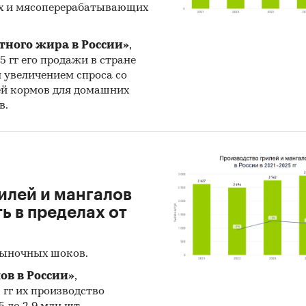
х и мясоперерабатывающих
тного жира в России»
,
25 гг его продажи в стране
н увеличением спроса со
ей кормов для домашних
в.
илей и мангалов
 в пределах от
рыночных шоков.
ов в России»
,
5 гг их производство