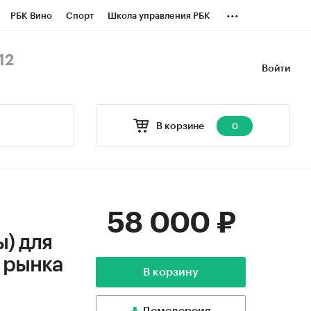
...
РБК Вино
Спорт
Школа управления РБК
БК Бизнес-среда
Дискуссионный клуб
12
Войти
оверка контрагентов
Политика
В корзине
0
58 000 ₽
) для
 рынка
В корзину