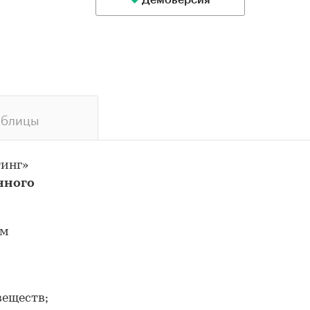
Демоверсия
аблицы
тинг»
чного
им
веществ;