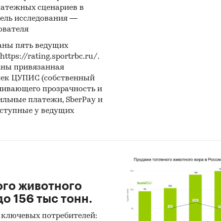
тронные базы данных и интернет-ресурсы
латежных сценариев в
ель исследования —
твенные базы данных «EVENTUS Consulting»
ователя
аны пять ведущих
ps://rating.sportrbc.ru/.
ство страниц
– 144
аны привязанная
тчета
– русский
лек ЦУПИС (собственный
 проведения исследования
– октябрь-ноябрь 201
чивающего прозрачность и
бильные платежи, SberPay и
содержит:
42 таблицы и 70 диаграмм
оступные у ведущих
предоставления отчета:
1 день
и:
Промышленность
/
Промышленное оборудование
/
Дробил
ание
ого животного
о 156 тыс тонн.
 ключевых потребителей: