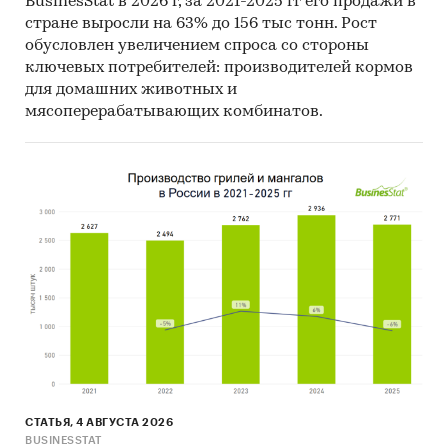
BusinesStat в 2026 г, за 2021-2025 гг его продажи в
предполагает расчета объема выборочной
стране выросли на 63% до 156 тыс тонн. Рост
совокупности. Обработке и анализу подлежат
обусловлен увеличением спроса со стороны
все доступные исследователю документы.
ключевых потребителей: производителей кормов
для домашних животных и
К отчету прилагается обработанная и
мясоперерабатывающих комбинатов.
пригодная к дальнейшему использованию
база
данных с подробной информацией об
импорте в Россию и экспорте из
России
роботов сварочных. База включает в
себя большое число различных показателей:
Категория продукта
Группа продукта
Производитель
Год импорта/экспорта
Месяц импорта/экспорта
Компании получатели и отправители
СТАТЬЯ, 4 АВГУСТА 2026
BUSINESSTAT
товара