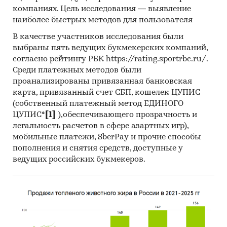
компаниях. Цель исследования — выявление
Печатные и электронные деловые и
наиболее быстрых методов для пользователя
специализированные издания,
аналитические обзоры.
В качестве участников исследования были
выбраны пять ведущих букмекерских компаний,
Ресурсы сети Интернет в России и мире.
согласно рейтингу РБК https://rating.sportrbc.ru/.
Экспертные опросы.
Среди платежных методов были
проанализированы привязанная банковская
Материалы участников отечественного и
карта, привязанный счет СБП, кошелек ЦУПИС
мирового рынков.
(собственный платежный метод ЕДИНОГО
Результаты исследований маркетинговых и
ЦУПИС*
[1]
),обеспечивающего прозрачность и
легальность расчетов в сфере азартных игр),
консалтинговых агентств.
мобильные платежи, SberPay и прочие способы
Материалы отраслевых учреждений и базы
пополнения и снятия средств, доступные у
данных.
ведущих российских букмекеров.
Результаты ценовых мониторингов.
Материалы и базы данных статистики ООН
(United Nations Statistics Division:
Commodity Trade Statistics, Industrial