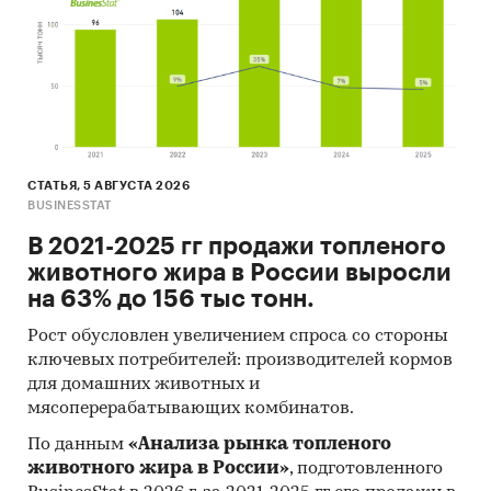
Commodity Statistics, Food and Agriculture
Organization и др.).
Материалы Международного Валютного
Фонда (International Monetary Fund).
Материалы Всемирного банка (World Bank).
Материалы ВТО (World Trade Organization).
СТАТЬЯ, 5 АВГУСТА 2026
Материалы Организации экономического
BUSINESSTAT
сотрудничества и развития (Organization for
В 2021-2025 гг продажи топленого
Economic Cooperation and Development).
животного жира в России выросли
Материалы International Trade Centre.
на 63% до 156 тыс тонн.
Материалы Index Mundi.
Рост обусловлен увеличением спроса со стороны
ключевых потребителей: производителей кормов
Результаты исследований DISCOVERY
для домашних животных и
Research Group.
мясоперерабатывающих комбинатов.
Объем и структура выборки
По данным
«Анализа рынка топленого
животного жира в России»
, подготовленного
Процедура контент-анализа документов не