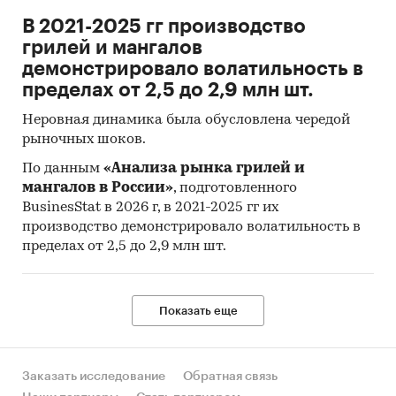
В 2021-2025 гг производство
Страны получатели, отправители и
грилей и мангалов
производители товара
демонстрировало волатильность в
Объем импорта и экспорта в натуральном
пределах от 2,5 до 2,9 млн шт.
выражении
Неровная динамика была обусловлена чередой
Объем импорта и экспорта в стоимостном
рыночных шоков.
выражении
По данным
«Анализа рынка грилей и
Содержащиеся в базе данных сведения
мангалов в России»
, подготовленного
позволят Вам самостоятельно выполнить
BusinesStat в 2026 г, в 2021-2025 гг их
производство демонстрировало волатильность в
любые требующиеся запросы, которые не
пределах от 2,5 до 2,9 млн шт.
включены в отчет.
Категории:
Промышленность
/
...
/
Металлургическое оборудование
/
Сварочное
Показать еще
оборудование
Россия
Заказать исследование
Обратная связь