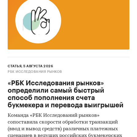
(количественный) анализ с применением
пакетов программ, к которым имеет доступ
наше агентство.
Контент-анализ выполняется в рамках
проведения Desk Research (кабинетное
исследование). В общем виде целью
кабинетного исследования является
проанализировать ситуацию на рынке роботов
СТАТЬЯ, 5 АВГУСТА 2026
сварочных и получить (рассчитать) показатели,
РБК ИССЛЕДОВАНИЯ РЫНКОВ
характеризующие его состояние в настоящее
«РБК Исследования рынков»
время и в будущем.
определили самый быстрый
Источники получения информации
способ пополнения счета
букмекера и перевода выигрышей
Базы данных Федеральной Таможенной
службы РФ, ФСГС РФ (Росстат).
Команда «РБК Исследований рынков»
сопоставила скорости обработки транзакций
Материалы DataMonitor, EuroMonitor,
(ввод и вывод средств) различных платежных
Eurostat.
сценариев в ведущих российских букмекерских