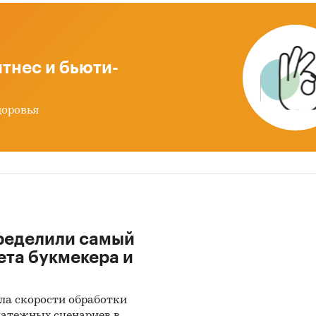
звешенной стоимости.
 после января 2022 года могут быть недоступны дл
тнес и бьюти-
кого экономического союза: Белоруссии, Армении,
тана и Казахстана.
доровья
рственные закупки сварочных электродов
х главы представлена информация о части прове
ственных закупок сварочных электродов 44-ФЗ и 
од
с января 2017 года по декабрь 2024 года
, в ко
еделен поставщик. Для компаний участвующих ил
ющих участвовать в государственных торгах пока
ределили самый
звешенное отклонение итоговой стоимости контр
ета букмекера и
льной максимальной цены. Покупателям работы
авляется выгрузка в формате MS Excel. Параметры
и могут быть скорректированы по запросу заказч
ла скорости обработки