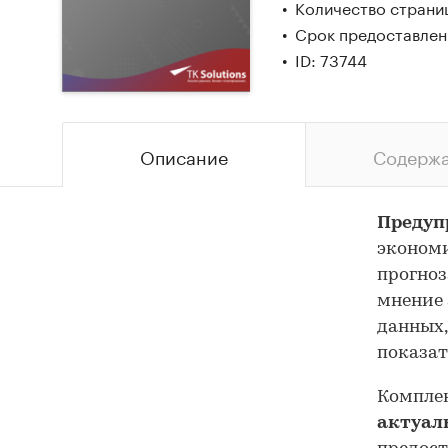
Количество страниц
Срок предоставлени
ID: 73744
Описание
Содерж
Предуп
экономи
прогноз
мнение 
данных,
показат
Комплек
актуал