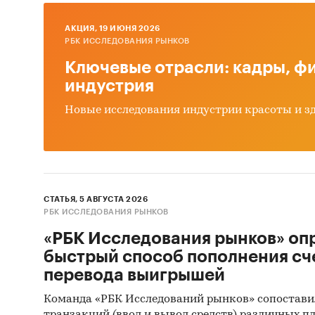
среднев
AКЦИЯ, 19 ИЮНЯ 2026
РБК ИССЛЕДОВАНИЯ РЫНКОВ
*Данные
Ключевые отрасли: кадры, фи
Евразийс
индустрия
Кыргызс
Новые исследования индустрии красоты и з
Госуда
В рамка
государ
за пери
СТАТЬЯ, 5 АВГУСТА 2026
был опр
РБК ИССЛЕДОВАНИЯ РЫНКОВ
планиру
«РБК Исследования рынков» оп
среднев
быстрый способ пополнения сч
их нача
перевода выигрышей
предост
выгрузк
Команда «РБК Исследований рынков» сопостави