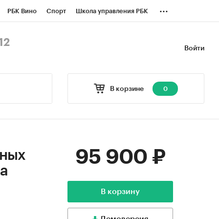
...
РБК Вино
Спорт
Школа управления РБК
БК Бизнес-среда
Дискуссионный клуб
12
Войти
оверка контрагентов
Политика
В корзине
0
95 900 ₽
чных
на
В корзину