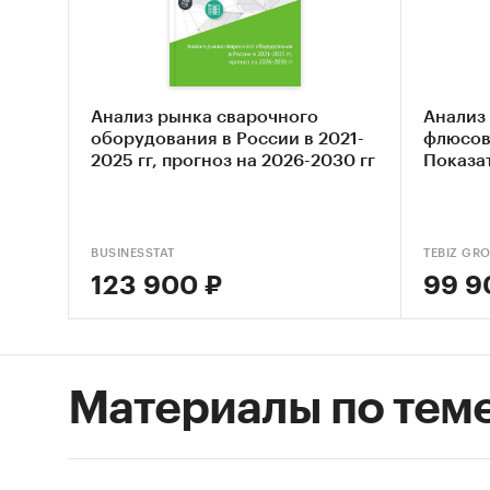
Элек
Анализ рынка сварочного
Анализ
Доступ
оборудования в России в 2021-
флюсов 
2025 гг, прогноз на 2026-2030 гг
Показа
Импорт
Привед
BUSINESSTAT
TEBIZ GR
экспорт
123 900 ₽
99 9
8311
испо
Материалы по тем
Предста
январь 
детализ