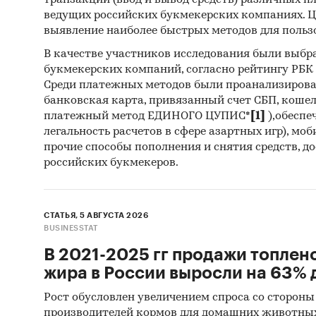
транзакций (ввод и вывод средств) различных п
Профил
ведущих российских букмекерских компаниях. Ц
электр
выявление наиболее быстрых методов для польз
В качестве участников исследования были выбр
В работ
букмекерских компаний, согласно рейтингу РБК htt
произв
Среди платежных методов были проанализиров
показы
банковская карта, привязанный счет СБП, коше
компан
платежный метод ЕДИНОГО ЦУПИС*
[1]
),обеспе
учредит
легальность расчетов в сфере азартных игр), мо
прочие способы пополнения и снятия средств, д
Cредни
российских букмекеров.
Предств
следую
СТАТЬЯ, 5 АВГУСТА 2026
BUSINESSTAT
Элек
В 2021-2025 гг продажи топлен
жира в России выросли на 63% д
Рост обусловлен увеличением спроса со стороны
Доступ
производителей кормов для домашних животны