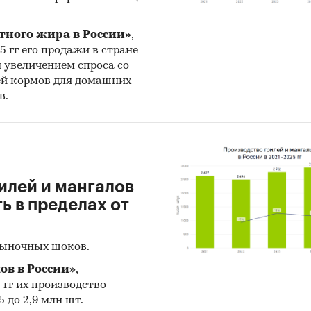
з развития рынка сварочных электродов
тного жира в России»
,
ен прогноз развития рынка сварочных электродов
25 гг его продажи в стране
одства, импорта, экспорта и объема рынка) на
202
н увеличением спроса со
ей кормов для домашних
нове ретроспективных данных с поправкой на мн
в.
ов, макроэкономические тренды, изменения в
овании отрасли и т.д.
ское количество страниц может отличаться от
ого.
илей и мангалов
к: TK Solutions
 в пределах от
и:
Промышленность
/
...
/
Металлургическое оборудование
/
рыночных шоков.
ание
ов в России»
,
5 гг их производство
 до 2,9 млн шт.