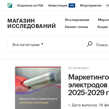
Подписка на РБК
Инвестиции
Мероприятия
О
РБК Образование
РБК Курсы
РБК Life
Тренды
В
МАГАЗИН
Исследования
Мероп
ИССЛЕДОВАНИЙ
Бизнес-планы
Акции
Исследования
Кредитные рейтинги
Франшизы
Га
Экономика
Бизнес
Технологии и медиа
Финансы
Все категории
ТК СОЛЮШНС
Маркетинго
электродов 
2025-2029 г
Дата выпуска: 16 ф