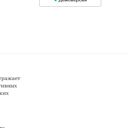
Демоверсия
отражает
ктивных
ских