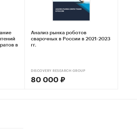
ание
Анализ рынка роботов
да
.
чтений
сварочных в России в 2021-2023
ратов в
гг.
орта и
DISCOVERY RESEARCH GROUP
ЭД:
80 000 ₽
тием,
 за
жении с