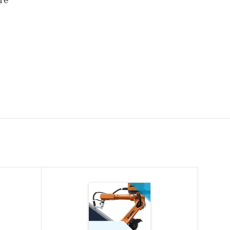
те
2020-
ов
им