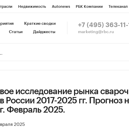
трасли
Недвижимость
Autonews
РБК Компании
Телеканал
изионеры
Национальные проекты
Город
Стиль
Крипто
Р
риятия
Краткие сводки
+7 (495) 363-11-
marketing@rbc.ru
Статьи
Дайджесты
зета
Спецпроекты СПб
Конференции СПб
Спецпроекты
Пр
Рынок наличной валюты
вое исследование рынка сваро
в России 2017-2025 гг. Прогноз 
г. Февраль 2025.
евраля 2025