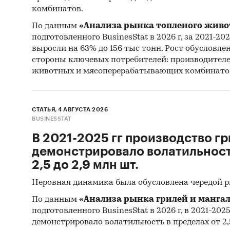
комбинатов.
Прогно
По данным
«Анализа рынка топленого живо
Составл
подготовленного BusinesStat в 2026 г, за 2021-20
(произв
выросли на 63% до 156 тыс тонн. Рост обусловле
стороны ключевых потребителей: производител
гг.
на ос
животных и мясоперерабатывающих комбинато
эксперт
регулир
СТАТЬЯ, 4 АВГУСТА 2026
Фактиче
BUSINESSTAT
указанн
В 2021-2025 гг производство гр
Источни
демонстрировало волатильность
2,5 до 2,9 млн шт.
Категори
Неровная динамика была обусловлена чередой 
оборудов
Россия
По данным
«Анализа рынка грилей и мангал
подготовленного BusinesStat в 2026 г, в 2021-202
демонстрировало волатильность в пределах от 2,5