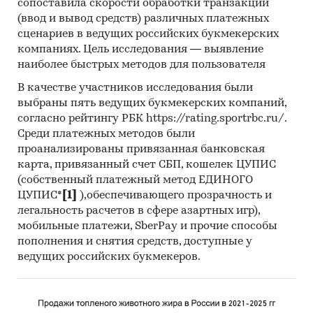
сопоставила скорости обработки транзакций
стоимостных показателях с товарной
(ввод и вывод средств) различных платежных
разбивкой, по странам, статистика цен
сценариев в ведущих российских букмекерских
импорта по годам, странам.
компаниях. Цель исследования — выявление
Продажи кабельно-проводниковой продукции
наиболее быстрых методов для пользователя
на внутреннем рынке, ценовая политика,
В качестве участников исследования были
корреляция цен при поставках как на
выбраны пять ведущих букмекерских компаний,
внутренний, так и на внешний рынок.
согласно рейтингу РБК https://rating.sportrbc.ru/.
Среди платежных методов были
Категории:
Россия
проанализированы привязанная банковская
Кабельно-проводниковая продукция
карта, привязанный счет СБП, кошелек ЦУПИС
(собственный платежный метод ЕДИНОГО
ЦУПИС*
[1]
),обеспечивающего прозрачность и
легальность расчетов в сфере азартных игр),
мобильные платежи, SberPay и прочие способы
пополнения и снятия средств, доступные у
ведущих российских букмекеров.