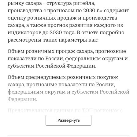
рынку сахара - структура ритейла,
производства с прогнозом по 2030 г.» содержит
оценку розничных продаж и производства
сахара, а также прогноз развития каждого из
индикаторов до 2030 года. В отчете подробно
рассмотрены такие параметры как:
Объем розничных продаж сахара, прогнозные
показатели по России, федеральным округам и
субъектам Российской Федерации.
Объем среднедушевых розничных покупок
сахара, прогнозные показатели по России,
федеральным округам и субъектам Российской
Федерации.
Предоставляются данные по ТОП регионам с
самыми высокими и самыми низкими
Развернуть
розничными ценами на рынке сахара.
Отражаются данные по ценам производителей