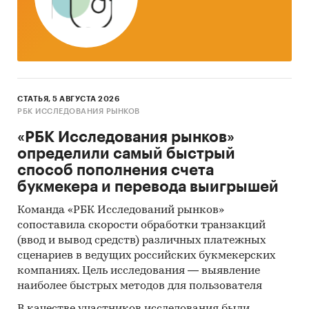
минимальным приростом за аналогичный
период предыдущего года
2. Данные по потребительским ценам на
товар в разрезе федеральных округов
Динамика цены в актуальном месяце по
СТАТЬЯ, 5 АВГУСТА 2026
федеральным округам, 2021-2025
РБК ИССЛЕДОВАНИЯ РЫНКОВ
Темпы прироста цены в актуальном месяце
«РБК Исследования рынков»
аналогичному периоду предыдущего года
определили самый быстрый
по федеральным округам, 2021-2025
способ пополнения счета
букмекера и перевода выигрышей
Динамика средней цены по кварталам 2022-
2025 в разрезе федеральных округов
Команда «РБК Исследований рынков»
сопоставила скорости обработки транзакций
Динамика цены по месяцам 2025 года в
(ввод и вывод средств) различных платежных
разрезе федеральных округов
сценариев в ведущих российских букмекерских
Темпы прироста за месяц в 2025 году в
компаниях. Цель исследования — выявление
наиболее быстрых методов для пользователя
разрезе федеральных округов