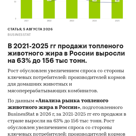
Уровень инфляции на товар (услугу)в ФО к
декабрю предыдущего года в сравнении с
общей инфляцией, 2021-2024
СТАТЬЯ, 5 АВГУСТА 2026
Инфляция на товар в ФО в сравнении с
BUSINESSTAT
общей инфляцией за месяц. Данные за
В 2021-2025 гг продажи топленого
актуальный месяц к предыдущему месяцу,
животного жира в России выросли
2021-2025
на 63% до 156 тыс тонн.
Инфляция на товар в ФО в сравнении с
Рост обусловлен увеличением спроса со стороны
общей инфляцией за год. Данные за
ключевых потребителей: производителей кормов
актуальный месяц к предыдущему году,
для домашних животных и
2021-2025
мясоперерабатывающих комбинатов.
Цены на товар в регионах ФО. Указаны
По данным
«Анализа рынка топленого
регионы с максимальной и минимальной
животного жира в России»
, подготовленного
ценой в актуальный период, а также
BusinesStat в 2026 г, за 2021-2025 гг его продажи в
средняя цена, медианная цена.
стране выросли на 63% до 156 тыс тонн. Рост
обусловлен увеличением спроса со стороны
Исследование построено на основе данных
ключевых потребителей: производителей кормов