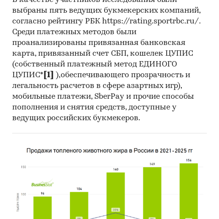
В качестве участников исследования были
Данные по регионам каждого
выбраны пять ведущих букмекерских компаний,
федерального округа
согласно рейтингу РБК https://rating.sportrbc.ru/.
Среди платежных методов были
Розничная цена за последний доступный
проанализированы привязанная банковская
месяц в динамике за 2021-2025, прирост за
карта, привязанный счет СБП, кошелек ЦУПИС
последний месяц, темпы прироста к
(собственный платежный метод ЕДИНОГО
аналогичному периоду предыдущего года
ЦУПИС*
[1]
),обеспечивающего прозрачность и
2022-2025
легальность расчетов в сфере азартных игр),
мобильные платежи, SberPay и прочие способы
Потребительские цены по месяцам, 2021-
пополнения и снятия средств, доступные у
2024
ведущих российских букмекеров.
Темпы прироста цены к предыдущему
месяцу, 2025
Максимальные, минимальные, средние
значения цены по месяцам в 2024, 2025
годах (max, min цена - среди цен по
регионам федерального округа)
Динамика средней цены по кварталам 2021-
2025 в федеральном округе