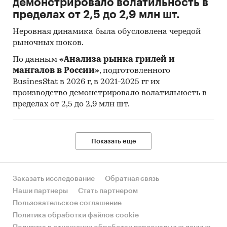
демонстрировало волатильность в
уровня цен на товары и услуги, приобретаемые
пределах от 2,5 до 2,9 млн шт.
населением для непроизводственного
Неровная динамика была обусловлена чередой
потребления.
рыночных шоков.
Исходной информацией для расчета ИПЦ
По данным
«Анализа рынка грилей и
являются данные регистрации цен на
мангалов в России»
, подготовленного
конкретные товары и услуги. На их основе
BusinesStat в 2026 г, в 2021-2025 гг их
определяются средние сопоставимые цены
производство демонстрировало волатильность в
отчетного и предыдущего периодов.
пределах от 2,5 до 2,9 млн шт.
Сопоставимой считается цена,
зарегистрированная в одной и той же
организации торговли (сферы услуг) на один и
Показать еще
тот же или аналогичный по качеству товар
(услугу).
Заказать исследование
Обратная связь
Сбор данных по cредним потребительским
Наши партнеры
Стать партнером
ценам (тарифам) на товары и услуги и ИПЦ
Пользовательское соглашение
осуществляется органами статистического
Политика обработки файлов cookie
учета ежемесячно.