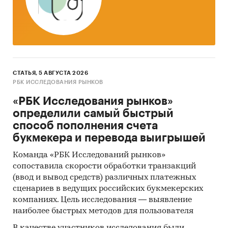
минимальным приростом за аналогичный
период предыдущего года
2. Данные по потребительским ценам на
оливковое масло в разрезе федеральных
округов
СТАТЬЯ, 5 АВГУСТА 2026
Динамика цены в актуальном месяце по
РБК ИССЛЕДОВАНИЯ РЫНКОВ
федеральным округам, 2017-2025
«РБК Исследования рынков»
Темпы прироста цены в актуальном месяце
определили самый быстрый
аналогичному периоду предыдущего года
способ пополнения счета
по федеральным округам, 2017-2025
букмекера и перевода выигрышей
Динамика средней цены по кварталам 2024-
Команда «РБК Исследований рынков»
2025 в разрезе федеральных округов
сопоставила скорости обработки транзакций
(ввод и вывод средств) различных платежных
Динамика цены по месяцам 2025 года в
сценариев в ведущих российских букмекерских
разрезе федеральных округов
компаниях. Цель исследования — выявление
наиболее быстрых методов для пользователя
Темпы прироста за месяц в 2025 году в
разрезе федеральных округов