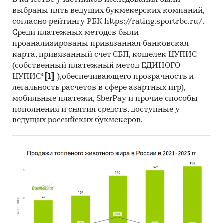
В качестве участников исследования были
выбраны пять ведущих букмекерских компаний,
Данные по регионам каждого
согласно рейтингу РБК https://rating.sportrbc.ru/.
федерального округа
Среди платежных методов были
проанализированы привязанная банковская
Розничная цена за последний доступный
карта, привязанный счет СБП, кошелек ЦУПИС
месяц в динамике за 2009-2025, прирост за
(собственный платежный метод ЕДИНОГО
последний месяц, темпы прироста к
ЦУПИС*
[1]
),обеспечивающего прозрачность и
аналогичному периоду предыдущего года
легальность расчетов в сфере азартных игр),
2010-2025
мобильные платежи, SberPay и прочие способы
пополнения и снятия средств, доступные у
Потребительские цены по месяцам, 2021-
ведущих российских букмекеров.
2025
Темпы прироста цены к предыдущему
месяцу, 2025
Максимальные, минимальные, средние
значения цены по месяцам в 2024, 2025
годах (max, min цена - среди цен по
регионам федерального округа)
Динамика средней цены по кварталам 2017-