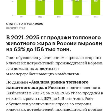
2025 в федеральном округе
Уровень инфляции на товар (услугу)в ФО к
декабрю предыдущего года в сравнении с
СТАТЬЯ, 5 АВГУСТА 2026
общей инфляцией, 2009-2025
BUSINESSTAT
Инфляция на товар в ФО в сравнении с
В 2021-2025 гг продажи топленого
общей инфляцией за месяц. Данные за
животного жира в России выросли
актуальный месяц к предыдущему месяцу,
на 63% до 156 тыс тонн.
2009-2025
Рост обусловлен увеличением спроса со стороны
Инфляция на товар в ФО в сравнении с
ключевых потребителей: производителей кормов
общей инфляцией за год. Данные за
для домашних животных и
актуальный месяц к предыдущему году,
мясоперерабатывающих комбинатов.
2009-2025
По данным
«Анализа рынка топленого
Цены на товар в регионах ФО. Указаны
животного жира в России»
, подготовленного
регионы с максимальной и минимальной
BusinesStat в 2026 г, за 2021-2025 гг его продажи в
ценой в актуальный период, а также
стране выросли на 63% до 156 тыс тонн. Рост
средняя цена, медианная цена.
обусловлен увеличением спроса со стороны
ключевых потребителей: производителей кормов