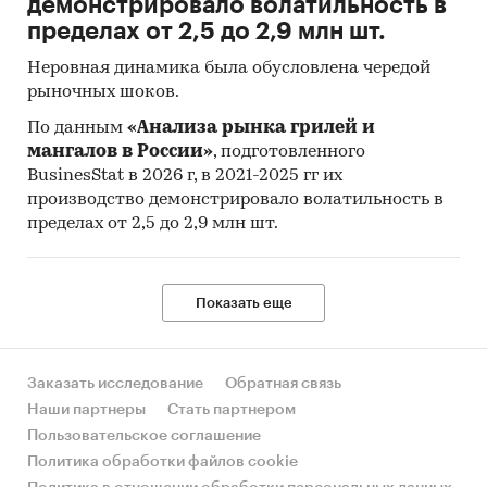
демонстрировало волатильность в
услуги (ИПЦ) измеряет отношение стоимости
пределах от 2,5 до 2,9 млн шт.
фиксированного перечня товаров и услуг в
Неровная динамика была обусловлена чередой
ценах текущего периода к его стоимости в
рыночных шоков.
ценах предыдущего (базисного) периода и
характеризует изменение во времени общего
По данным
«Анализа рынка грилей и
мангалов в России»
, подготовленного
уровня цен на товары и услуги, приобретаемые
BusinesStat в 2026 г, в 2021-2025 гг их
населением для непроизводственного
производство демонстрировало волатильность в
потребления.
пределах от 2,5 до 2,9 млн шт.
Исходной информацией для расчета ИПЦ
являются данные регистрации цен на
конкретные товары и услуги. На их основе
Показать еще
определяются средние сопоставимые цены
отчетного и предыдущего периодов.
Сопоставимой считается цена,
Заказать исследование
Обратная связь
зарегистрированная в одной и той же
Наши партнеры
Стать партнером
организации торговли (сферы услуг) на один и
Пользовательское соглашение
тот же или аналогичный по качеству товар
Политика обработки файлов cookie
(услугу).