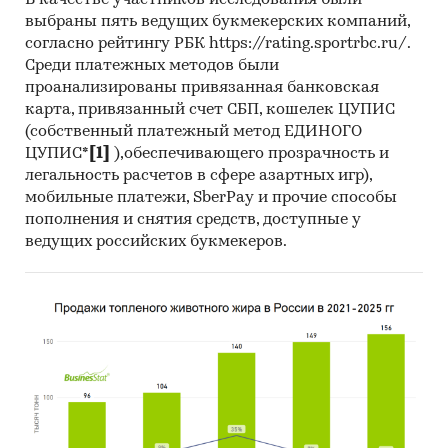
В качестве участников исследования были
Темпы прироста за месяц в 2025 году в
выбраны пять ведущих букмекерских компаний,
разрезе федеральных округов
согласно рейтингу РБК https://rating.sportrbc.ru/.
Среди платежных методов были
Данные по регионам каждого
проанализированы привязанная банковская
федерального округа
карта, привязанный счет СБП, кошелек ЦУПИС
(собственный платежный метод ЕДИНОГО
Розничная цена за последний доступный
ЦУПИС*
[1]
),обеспечивающего прозрачность и
месяц в динамике за 2004-2025, прирост за
легальность расчетов в сфере азартных игр),
последний месяц, темпы прироста к
мобильные платежи, SberPay и прочие способы
аналогичному периоду предыдущего года
пополнения и снятия средств, доступные у
2005-2025
ведущих российских букмекеров.
Потребительские цены по месяцам, 2021-
2025
Темпы прироста цены к предыдущему
месяцу, 2025
Максимальные, минимальные, средние
значения цены по месяцам в 2024, 2025
годах (max, min цена - среди цен по