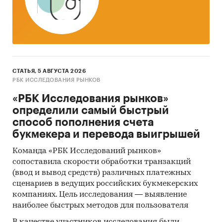
аналогичному периоду предыдущего года.
Указаны регионы с максимальным и
минимальным приростом за аналогичный
период предыдущего года
2. Данные по потребительским ценам на
СТАТЬЯ, 5 АВГУСТА 2026
свинину бескостную в разрезе федеральных
РБК ИССЛЕДОВАНИЯ РЫНКОВ
округов
«РБК Исследования рынков»
Динамика цены в актуальном месяце по
определили самый быстрый
федеральным округам, 2017-2025
способ пополнения счета
Темпы прироста цены в актуальном месяце
букмекера и перевода выигрышей
аналогичному периоду предыдущего года
Команда «РБК Исследований рынков»
по федеральным округам, 2017-2025
сопоставила скорости обработки транзакций
Динамика средней цены по кварталам 2024-
(ввод и вывод средств) различных платежных
сценариев в ведущих российских букмекерских
2025 в разрезе федеральных округов
компаниях. Цель исследования — выявление
Динамика цены по месяцам 2025 года в
наиболее быстрых методов для пользователя
разрезе федеральных округов