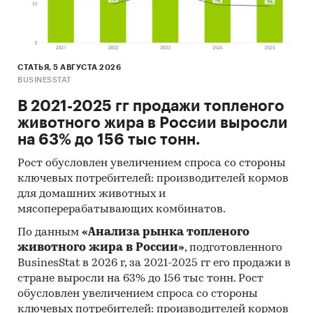
регионам федерального округа)
Динамика средней цены по кварталам 2017-
2025 в федеральном округе
СТАТЬЯ, 5 АВГУСТА 2026
Уровень инфляции на товар (услугу)в ФО к
BUSINESSTAT
декабрю предыдущего года в сравнении с
В 2021-2025 гг продажи топленого
общей инфляцией, 2004-2025
животного жира в России выросли
Инфляция на товар в ФО в сравнении с
на 63% до 156 тыс тонн.
общей инфляцией за месяц. Данные за
актуальный месяц к предыдущему месяцу,
Рост обусловлен увеличением спроса со стороны
ключевых потребителей: производителей кормов
2004-2025
для домашних животных и
Инфляция на товар в ФО в сравнении с
мясоперерабатывающих комбинатов.
общей инфляцией за год. Данные за
По данным
«Анализа рынка топленого
актуальный месяц к предыдущему году,
животного жира в России»
, подготовленного
2004-2025
BusinesStat в 2026 г, за 2021-2025 гг его продажи в
Цены на товар в регионах ФО. Указаны
стране выросли на 63% до 156 тыс тонн. Рост
регионы с максимальной и минимальной
обусловлен увеличением спроса со стороны
ключевых потребителей: производителей кормов
ценой в актуальный период, а также