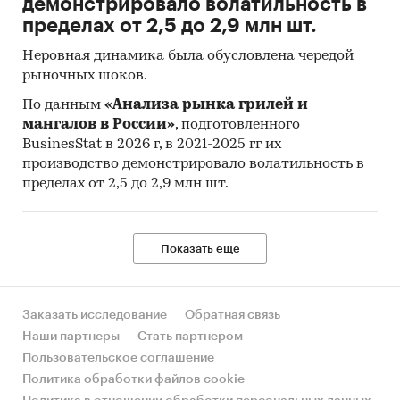
демонстрировало волатильность в
услуг.
пределах от 2,5 до 2,9 млн шт.
Индекс потребительских цен на товары и
Неровная динамика была обусловлена чередой
услуги (ИПЦ) измеряет отношение стоимости
рыночных шоков.
фиксированного перечня товаров и услуг в
ценах текущего периода к его стоимости в
По данным
«Анализа рынка грилей и
мангалов в России»
, подготовленного
ценах предыдущего (базисного) периода и
BusinesStat в 2026 г, в 2021-2025 гг их
характеризует изменение во времени общего
производство демонстрировало волатильность в
уровня цен на товары и услуги, приобретаемые
пределах от 2,5 до 2,9 млн шт.
населением для непроизводственного
потребления.
Исходной информацией для расчета ИПЦ
Показать еще
являются данные регистрации цен на
конкретные товары и услуги. На их основе
определяются средние сопоставимые цены
Заказать исследование
Обратная связь
отчетного и предыдущего периодов.
Наши партнеры
Стать партнером
Сопоставимой считается цена,
Пользовательское соглашение
зарегистрированная в одной и той же
Политика обработки файлов cookie
организации торговли (сферы услуг) на один и