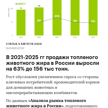
так называемые (1) Традиционный
(качественный) контент-анализ интервью и
документов и (2) Квантитативный
(количественный) анализ с применением
пакетов программ, к которым имеет доступ
наше агентство.
Контент-анализ выполняется в рамках
СТАТЬЯ, 5 АВГУСТА 2026
BUSINESSTAT
проведения Desk Research (кабинетное
исследование). В общем виде целью
В 2021-2025 гг продажи топленого
кабинетного исследования является
животного жира в России выросли
проанализировать ситуацию на рынке
на 63% до 156 тыс тонн.
трубогибочных станков и получить
Рост обусловлен увеличением спроса со стороны
(рассчитать) показатели, характеризующие его
ключевых потребителей: производителей кормов
состояние в настоящее время и в будущем.
для домашних животных и
Источники получения информации
мясоперерабатывающих комбинатов.
По данным
«Анализа рынка топленого
Базы данных Федеральной Таможенной
животного жира в России»
, подготовленного
службы РФ, ФСГС РФ (Росстат).