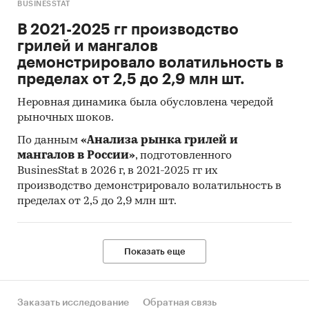
BUSINESSTAT
(United Nations Statistics Division:
В 2021-2025 гг производство
Commodity Trade Statistics, Industrial
грилей и мангалов
Commodity Statistics, Food and Agriculture
демонстрировало волатильность в
Organization и др.).
пределах от 2,5 до 2,9 млн шт.
Материалы Международного Валютного
Неровная динамика была обусловлена чередой
Фонда (International Monetary Fund).
рыночных шоков.
Материалы Всемирного банка (World Bank).
По данным
«Анализа рынка грилей и
Материалы ВТО (World Trade Organization).
мангалов в России»
, подготовленного
BusinesStat в 2026 г, в 2021-2025 гг их
Материалы Организации экономического
производство демонстрировало волатильность в
сотрудничества и развития (Organization for
пределах от 2,5 до 2,9 млн шт.
Economic Cooperation and Development).
Материалы International Trade Centre.
Показать еще
Материалы Index Mundi.
Результаты исследований DISCOVERY
Research Group.
Заказать исследование
Обратная связь