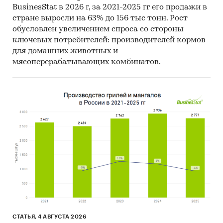
BusinesStat в 2026 г, за 2021-2025 гг его продажи в
Материалы DataMonitor, EuroMonitor,
стране выросли на 63% до 156 тыс тонн. Рост
Eurostat.
обусловлен увеличением спроса со стороны
ключевых потребителей: производителей кормов
Печатные и электронные деловые и
для домашних животных и
специализированные издания,
мясоперерабатывающих комбинатов.
аналитические обзоры.
Ресурсы сети Интернет в России и мире.
Экспертные опросы.
Материалы участников отечественного и
мирового рынков.
Результаты исследований маркетинговых и
консалтинговых агентств.
Материалы отраслевых учреждений и базы
данных.
Результаты ценовых мониторингов.
СТАТЬЯ, 4 АВГУСТА 2026
Материалы и базы данных статистики ООН