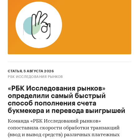
отдельная линия поддержки и тд);
f. Позиционирование (как себя
позиционируют, слоган, УТП);
g. Сильные и слабые стороны подписок;
h. Уникальные и инновационные
преимущества каждой подписки;
i. Коммуникационная стратегия (где и как
СТАТЬЯ, 5 АВГУСТА 2026
себя продвигают);
РБК ИССЛЕДОВАНИЯ РЫНКОВ
g. География (где представлены);
«РБК Исследования рынков»
определили самый быстрый
k. Целевая аудитория (кто их подписчики);
способ пополнения счета
l. Объём активных подписчиков (из
букмекера и перевода выигрышей
открытых источников).
Команда «РБК Исследований рынков»
2. Анализ ритейлеров (топ-30) на предмет –
сопоставила скорости обработки транзакций
есть/нет подписка и в каком виде она
(ввод и вывод средств) различных платежных