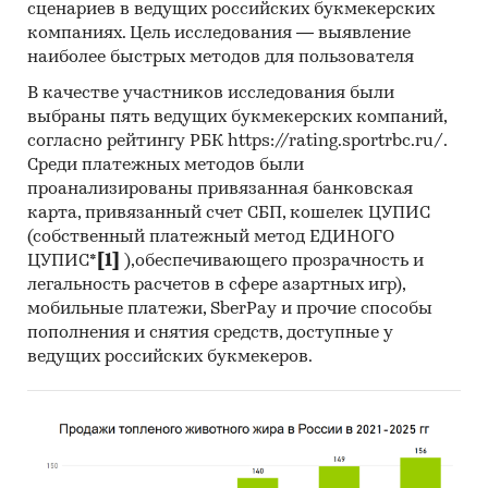
представлена/новости о интересе, готовности
сценариев в ведущих российских букмекерских
компаниях. Цель исследования — выявление
к запуску.
наиболее быстрых методов для пользователя
3. Анализ абонементов ритейлеров.
В качестве участников исследования были
Объект исследования
выбраны пять ведущих букмекерских компаний,
согласно рейтингу РБК https://rating.sportrbc.ru/.
Конкуренты сервиса Пакет в России.
Среди платежных методов были
проанализированы привязанная банковская
Метод сбора и анализа данных
карта, привязанный счет СБП, кошелек ЦУПИС
Анализа финансово-хозяйственной
(собственный платежный метод ЕДИНОГО
ЦУПИС*
[1]
),обеспечивающего прозрачность и
деятельности производителей:
сведения о
легальность расчетов в сфере азартных игр),
ряде производителей были получены в
мобильные платежи, SberPay и прочие способы
результате анализа показателей их финансово-
пополнения и снятия средств, доступные у
хозяйственной деятельности, информации из
ведущих российских букмекеров.
открытых источников об их деятельности,
мнений экспертов и наших собственных
знаний о компаниях.
Мониторинг документов:
в качестве
основных методов анализа данных выступают