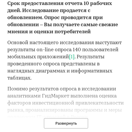
Срок предоставления отчета 10 рабочих
дней. Исследование продается с
обновлением. Опрос проводится при
обновлении – Вы получаете самые свежие
мнения и оценки потребителей
Основой настоящего исследования выступают
результаты on-line опроса 140 пользователей
мобильных приложений
[1]
. Результаты
проведенного опроса представлены в
наглядных диаграммах и информативных
таблицах.
Помимо результатов опроса в исследовании
аналитиками ГидМаркет выполнена оценка
факторов инвестиционной привлекательности
рынка, проанализированы программы и меры
поддержки IT-отраслей в России,
Развернуть
потребительские тренды, проблемы и угрозы
рынка, драйверы и перспективы рынка