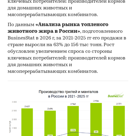
ключевых потребителей: производителей кормов
Методологические пояснения
для домашних животных и
Источники информации:
мясоперерабатывающих комбинатов.
По данным
«Анализа рынка топленого
Результаты on-line опроса 140
животного жира в России»
, подготовленного
пользователей мобильных приложений АЗС
BusinesStat в 2026 г, за 2021-2025 гг его продажи в
[2]
стране выросли на 63% до 156 тыс тонн. Рост
Официальные интернет-порталы правовой
обусловлен увеличением спроса со стороны
информации
ключевых потребителей: производителей кормов
для домашних животных и
Базы данных Росстат
мясоперерабатывающих комбинатов.
Открытые источники (сайты, порталы)
Отчетность эмитентов
Сайты компаний
Архивы СМИ
Региональные и федеральные СМИ
Инсайдерские источники