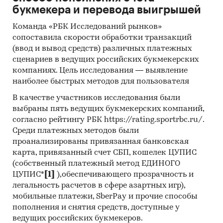
преимущества и недостатки, процент
букмекера и перевода выигрышей
выбора по ответам респондентов
Команда «РБК Исследований рынков»
Выделение наиболее важных
сопоставила скорости обработки транзакций
характеристик функционала для
(ввод и вывод средств) различных платежных
сценариев в ведущих российских букмекерских
потенциальных пользователей
компаниях. Цель исследования — выявление
Программы и меры гос. поддержки IT-
наиболее быстрых методов для пользователя
отрасли в России
В качестве участников исследования были
Оценка факторов инвестиционной
выбраны пять ведущих букмекерских компаний,
привлекательности рынка
согласно рейтингу РБК https://rating.sportrbc.ru/.
Среди платежных методов были
Составление прогноза количества
проанализированы привязанная банковская
пользователей в России на 4 года
карта, привязанный счет СБП, кошелек ЦУПИС
(собственный платежный метод ЕДИНОГО
Основные блоки исследования:
ЦУПИС*
[1]
),обеспечивающего прозрачность и
Ключевые компоненты российского рынка
легальность расчетов в сфере азартных игр),
мобильных приложений АЗС
мобильные платежи, SberPay и прочие способы
пополнения и снятия средств, доступные у
Результаты опроса пользователей
ведущих российских букмекеров.