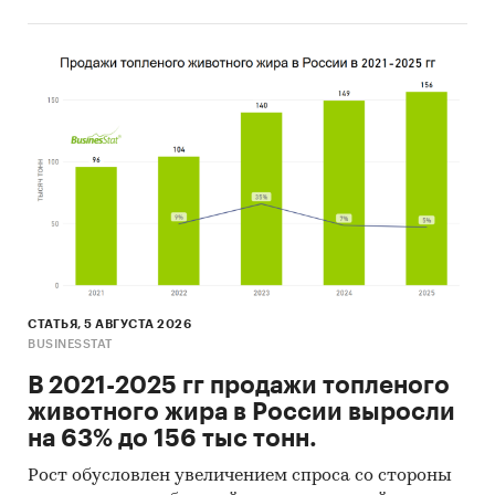
мобильных приложений АЗС
Анализ ТОП-5 мобильных приложений АЗС
по результатам опроса
Программы и меры гос. поддержки IT-
отрасли в России
Оценка факторов инвестиционной
привлекательности рынка мобильных
приложений АЗС
Прогноз количества пользователей
мобильных приложений АЗС на 4 года
Оценка факторов инвестиционной
СТАТЬЯ, 5 АВГУСТА 2026
BUSINESSTAT
привлекательности рынка
В 2021-2025 гг продажи топленого
Выводы о перспективности создания
животного жира в России выросли
предприятий в исследуемой области и
на 63% до 156 тыс тонн.
рекомендации действующим операторам
рынка
Рост обусловлен увеличением спроса со стороны