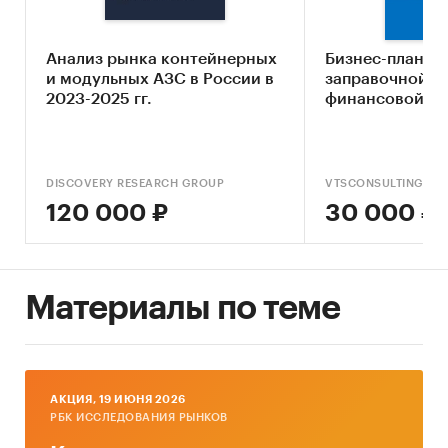
приложении за один сеанс, функционал
идеального мобильного приложения по
мнению опрошенных, оценка факторов
Анализ рынка контейнерных
Бизнес-план а
и модульных АЗС в России в
заправочной ст
инвестиционной привлекательности, прогноз
2023-2025 гг.
финансовой мо
количества пользователей мобильных
приложений АЗС в России
Цель исследования:
анализ потребительских
DISCOVERY RESEARCH GROUP
VTSCONSULTING
предпочтений пользователей мобильных
120 000 ₽
30 000 ₽
приложений АЗС и прогноз количества
пользователей мобильных приложений АЗС в
России
Материалы по теме
Задачи исследования:
Характеристика основных компонентов
рынка мобильных приложений АЗС
Оценка количества пользователей
AКЦИЯ, 19 ИЮНЯ 2026
мобильных приложений АЗС в России
РБК ИССЛЕДОВАНИЯ РЫНКОВ