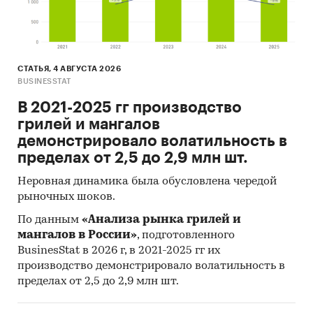
Специализированные аналитические
порталы
Методы:
СТАТЬЯ, 4 АВГУСТА 2026
Online опрос 140 пользователей мобильных
BUSINESSTAT
приложений АЗС
[3]
. Результаты
В 2021-2025 гг производство
проведенного опроса представлены в
грилей и мангалов
наглядных диаграммах и информативных
демонстрировало волатильность в
таблицах.
пределах от 2,5 до 2,9 млн шт.
Кабинетное исследование. Поиск и анализ
Неровная динамика была обусловлена чередой
информации из различных источников,
рыночных шоков.
проведение расчетов.
По данным
«Анализа рынка грилей и
Прогноз ГидМаркет. Современные
мангалов в России»
, подготовленного
статистические методы прогнозирования с
BusinesStat в 2026 г, в 2021-2025 гг их
поправкой на мнение экспертов.
производство демонстрировало волатильность в
пределах от 2,5 до 2,9 млн шт.
Отчет отражает мнение авторов и не является
инвестиционной рекомендацией