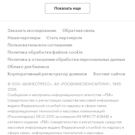
Показать еще
[1]
Пользователем приложения считается тот,
кто использовал приложения хотя бы 1 раз в
Заказать исследование
Обратная связь
течение последнего месяца
Наши партнеры
Стать партнером
[2]
Пользователем приложения считается тот,
Пользовательское соглашение
кто использовал приложения хотя бы 1 раз в
Политика обработки файлов cookie
течение последнего месяца
Политика в отношении обработки персональных данных
Облако для бизнеса
[3]
Пользователем приложения считается тот,
Корпоративный регистратор доменов
Хостинг сайтов
кто использовал приложения хотя бы 1 раз в
© ООО «БИЗНЕСПРЕСС», АО «РОСБИЗНЕСКОНСАЛТИНГ», 1995-
течение последнего месяца
2026.
Сообщения и материалы информационного агентства «РБК»
Категории:
Потребительские услуги
/
(свидетельство о регистрации средства массовой информации
Бытовые услуги
/
АЗС
выдано Федеральной службой по надзору в сфере связи,
Россия
информационных технологий и массовых коммуникаций
IT и телекоммуникации
/
Мобильные
(Роскомнадзор) 09.12.2015 за номером ИА №ФС77-63848) и
сетевого издания «РБК» (свидетельство о регистрации средства
приложения
массовой информации выдано Федеральной службой по надзору в
сфере связи, информационных технологий и массовых