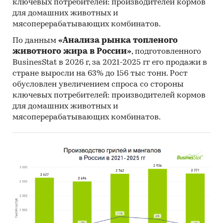
4 года
ключевых потребителей: производителей кормов
для домашних животных и
Оценка факторов инвестиционной
мясоперерабатывающих комбинатов.
привлекательности рынка
По данным
«Анализа рынка топленого
Выводы о перспективности создания
животного жира в России»
, подготовленного
предприятий в исследуемой области и
BusinesStat в 2026 г, за 2021-2025 гг его продажи в
рекомендации действующим операторам
стране выросли на 63% до 156 тыс тонн. Рост
рынка
обусловлен увеличением спроса со стороны
ключевых потребителей: производителей кормов
Методологические пояснения
для домашних животных и
мясоперерабатывающих комбинатов.
Источники информации:
Результаты on-line опроса 140
пользователей мобильных приложений
маркетплейсов
[2]
Официальные интернет-порталы правовой
информации
Базы данных Росстат