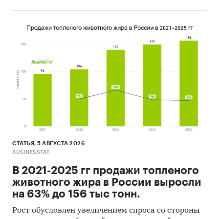
Основные блоки исследования:
Ключевые компоненты российского рынка
мобильных приложений маркетплейсов
Результаты опроса пользователей
мобильных приложений
маркетплейсов
Анализ ТОП-5 мобильных приложений
маркетплейсов по результатам опроса
Программы и меры гос. поддержки IT-
отрасли в России
СТАТЬЯ, 5 АВГУСТА 2026
BUSINESSTAT
Оценка факторов инвестиционной
В 2021-2025 гг продажи топленого
привлекательности рынка мобильных
животного жира в России выросли
приложений маркетплейсов
на 63% до 156 тыс тонн.
Прогноз количества пользователей
мобильных приложений маркетплейсов на
Рост обусловлен увеличением спроса со стороны