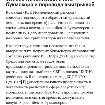
использования мобильных приложений
букмекера и перевода выигрышей
маркетплейсов, степень удовлетворенности,
готовность платить за пользование
Команда «РБК Исследований рынков»
сопоставила скорости обработки транзакций
приложением
(ввод и вывод средств) различных платежных
Описание ТОП-5 мобильных приложений
сценариев в ведущих российских букмекерских
маркетплейсов по ответам респондентов: их
компаниях. Цель исследования — выявление
преимущества и недостатки, процент
наиболее быстрых методов для пользователя
выбора по ответам респондентов
В качестве участников исследования были
Выделение наиболее важных
выбраны пять ведущих букмекерских компаний,
согласно рейтингу РБК https://rating.sportrbc.ru/.
характеристик функционала для
Среди платежных методов были
потенциальных пользователей
проанализированы привязанная банковская
Программы и меры гос. поддержки IT-
карта, привязанный счет СБП, кошелек ЦУПИС
отрасли в России
(собственный платежный метод ЕДИНОГО
ЦУПИС*
[1]
),обеспечивающего прозрачность и
Оценка факторов инвестиционной
легальность расчетов в сфере азартных игр),
привлекательности рынка
мобильные платежи, SberPay и прочие способы
Составление прогноза количества
пополнения и снятия средств, доступные у
ведущих российских букмекеров.
пользователей в России на 4 года