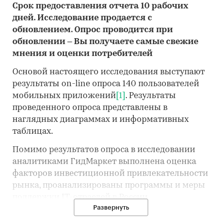
Срок предоставления отчета 10 рабочих
дней. Исследование продается с
обновлением. Опрос проводится при
обновлении – Вы получаете самые свежие
мнения и оценки потребителей
Основой настоящего исследования выступают
результаты on-line опроса 140 пользователей
мобильных приложений
[1]
. Результаты
проведенного опроса представлены в
наглядных диаграммах и информативных
таблицах.
Помимо результатов опроса в исследовании
аналитиками ГидМаркет выполнена оценка
факторов инвестиционной привлекательности
рынка, проанализированы программы и меры
поддержки IT-отраслей в России,
Развернуть
потребительские тренды, проблемы и угрозы
рынка, драйверы и перспективы рынка