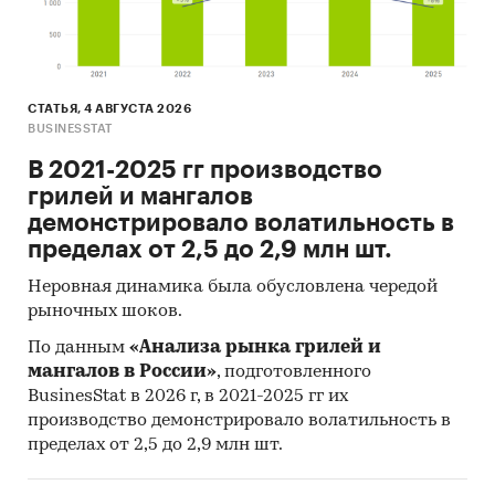
Открытые источники (сайты, порталы)
Отчетность эмитентов
Сайты компаний
СТАТЬЯ, 4 АВГУСТА 2026
Архивы СМИ
BUSINESSTAT
Региональные и федеральные СМИ
В 2021-2025 гг производство
Инсайдерские источники
грилей и мангалов
демонстрировало волатильность в
Специализированные аналитические
пределах от 2,5 до 2,9 млн шт.
порталы
Неровная динамика была обусловлена чередой
Методы:
рыночных шоков.
Online опрос 140 пользователей мобильных
По данным
«Анализа рынка грилей и
приложений маркетплейсов
[3]
. Результаты
мангалов в России»
, подготовленного
проведенного опроса представлены в
BusinesStat в 2026 г, в 2021-2025 гг их
наглядных диаграммах и информативных
производство демонстрировало волатильность в
таблицах.
пределах от 2,5 до 2,9 млн шт.
Кабинетное исследование. Поиск и анализ