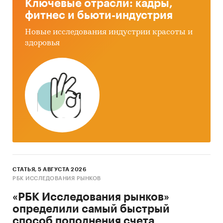
Ключевые отрасли: кадры,
мобильных приложений маркетплейсов в
фитнес и бьюти-индустрия
России
Новые исследования индустрии красоты и
Выделение потребительских трендов, угроз
здоровья
и перспектив рынка
Проведение демографического анализа
пользователей мобильных приложений
маркетплейсов
Составление портрета целевого
пользователя
Составление рейтинга наиболее часто
используемых брендов мобильных
приложений маркетплейсов по ответам
СТАТЬЯ, 5 АВГУСТА 2026
респондентов
РБК ИССЛЕДОВАНИЯ РЫНКОВ
Изучение таких поведенческих
«РБК Исследования рынков»
характеристик, как продолжительность
определили самый быстрый
использования, изменение частоты
способ пополнения счета