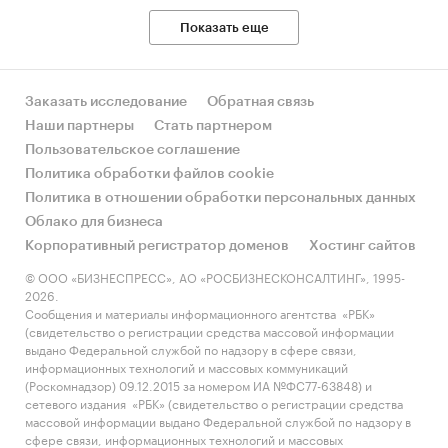
информации из различных источников,
Показать еще
проведение расчетов.
Прогноз ГидМаркет. Современные
статистические методы прогнозирования с
Заказать исследование
Обратная связь
поправкой на мнение экспертов.
Наши партнеры
Стать партнером
Пользовательское соглашение
Отчет отражает мнение авторов и не является
Политика обработки файлов cookie
инвестиционной рекомендацией
Политика в отношении обработки персональных данных
Облако для бизнеса
Корпоративный регистратор доменов
Хостинг сайтов
[1]
Пользователем приложения считается тот,
© ООО «БИЗНЕСПРЕСС», АО «РОСБИЗНЕСКОНСАЛТИНГ», 1995-
кто использовал приложения хотя бы 1 раз в
2026.
течение последнего месяца
Сообщения и материалы информационного агентства «РБК»
(свидетельство о регистрации средства массовой информации
[2]
Пользователем приложения считается тот,
выдано Федеральной службой по надзору в сфере связи,
кто использовал приложения хотя бы 1 раз в
информационных технологий и массовых коммуникаций
(Роскомнадзор) 09.12.2015 за номером ИА №ФС77-63848) и
течение последнего месяца
сетевого издания «РБК» (свидетельство о регистрации средства
массовой информации выдано Федеральной службой по надзору в
[3]
Пользователем приложения считается тот,
сфере связи, информационных технологий и массовых