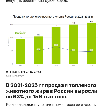
ведущих российских букмекеров.
Китай, Беларусь.
- Большую часть продукции российских
экспортеров покупает Беларусь (более 89%),
крупнейший покупатель - GALAERO
TECHNIQUES LTD
Данные игроков ВЭД:
Также в исследовании представлена
информация об участниках ВЭД с объемами
поставок:
- Рейтинг крупнейших российских импортеров
и зарубежных поставщиков
- Рейтинг ведущих российских экспортеров и
СТАТЬЯ, 5 АВГУСТА 2026
зарубежных покупателей
BUSINESSTAT
Единицы измерения:
В 2021-2025 гг продажи топленого
Количественные показатели в отчете
животного жира в России выросли
рассчитаны в тоннах, стоимостные - в
на 63% до 156 тыс тонн.
долларах и рублях
Рост обусловлен увеличением спроса со стороны