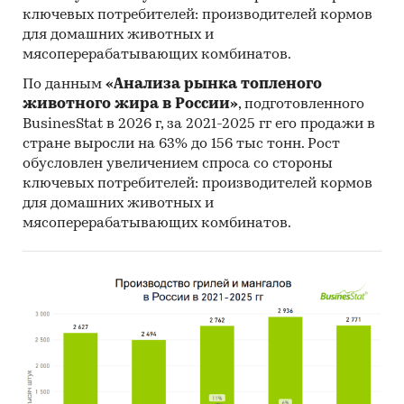
География исследования:
ключевых потребителей: производителей кормов
РФ, федеральные округа и регионы РФ, страны
для домашних животных и
мира
мясоперерабатывающих комбинатов.
По данным
«Анализа рынка топленого
Категории:
Промышленность
/
...
/
животного жира в России»
, подготовленного
Автомобилестроение
/
Комплектующие,
BusinesStat в 2026 г, за 2021-2025 гг его продажи в
запчасти
стране выросли на 63% до 156 тыс тонн. Рост
Промышленность
/
...
/
Комплектующие,
запчасти
/
Коробки передач
обусловлен увеличением спроса со стороны
Россия
ключевых потребителей: производителей кормов
для домашних животных и
мясоперерабатывающих комбинатов.