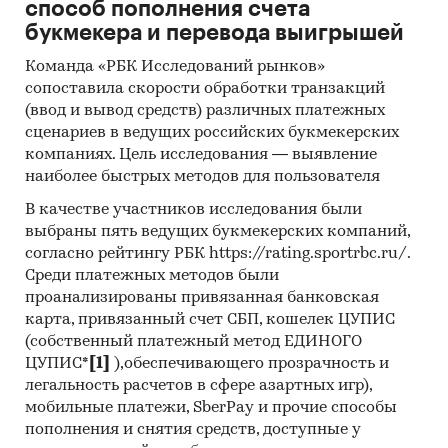
способ пополнения счета
`АВИАКОМПАНИЯ `ЮТЭЙР`, ООО `КВАЗАР`, ООО
букмекера и перевода выигрышей
`ТРЕКМАРК`, ИП ЛАВРИЩЕВ Е.А., ИП ГЕОРГИ
МАМАСАХЛИСИ
Команда «РБК Исследований рынков»
сопоставила скорости обработки транзакций
Выдержки из исследования:
(ввод и вывод средств) различных платежных
- Сальдо торгового баланса было
сценариев в ведущих российских букмекерских
отрицательное и составляло 38,5 тыс.шт.
компаниях. Цель исследования — выявление
- Главными игроками среди российских
наиболее быстрых методов для пользователя
производителей являются ООО КОНЦЕРН
В качестве участников исследования были
`ИНМАШ`, АО `ТЕХНИКС`, ООО `ИНЖИС`.
выбраны пять ведущих букмекерских компаний,
- Лидером по импортным поставкам в 2024 г.
согласно рейтингу РБК https://rating.sportrbc.ru/.
является Китай (более 76%), ведущий
Среди платежных методов были
поставщик ШВП и РВП - APEX AEROSPACE CO.,
проанализированы привязанная банковская
LTD
карта, привязанный счет СБП, кошелек ЦУПИС
- В импорте наибольшую долю занимает
(собственный платежный метод ЕДИНОГО
ЦУПИС*
[1]
),обеспечивающего прозрачность и
сегмент low-priced с долей 67,1%, основные
легальность расчетов в сфере азартных игр),
поставки сегмента из стран: Китай, Франция,
мобильные платежи, SberPay и прочие способы
Италия. Сегмент high-priced представлен долей
пополнения и снятия средств, доступные у
в 17,1% преимущественно из стран: Германия,