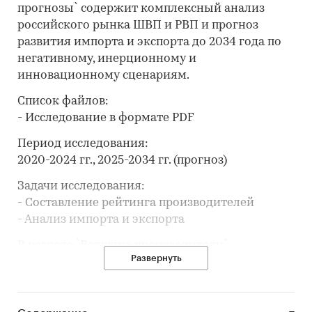
прогнозы` содержит комплексный анализ
российского рынка ШВП и РВП и прогноз
развития импорта и экспорта до 2034 года по
негативному, инерционному и
инновационному сценариям.
Список файлов:
- Исследование в формате PDF
Период исследования:
2020-2024 гг., 2025-2034 гг. (прогноз)
Задачи исследования:
- Составление рейтинга производителей
- Анализ импорта и экспорта
В разделе `Ведущие производители`
Развернуть
рассмотрены компании:
ООО КОНЦЕРН `ИНМАШ`, АО `ТЕХНИКС`, ООО
`ИНЖИС`, ООО `СЕРВОМЕХАНИЗМЫ`, ООО `ТЦ