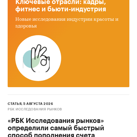
Ключевые отрасли: кадры,
• Кабинетное исследование. Поиск и анализ
фитнес и бьюти-индустрия
информации из различных источников,
Новые исследования индустрии красоты и
проведение расчетов. Статистика и аналитика
здоровья
• Прогноз ГидМаркет. Современные
статистические методы прогнозирования с
поправкой на мнение экспертов.
Категории:
Потребительские товары
/
Автомобили, мотоциклы
/
Комплектующие,
запчасти
Промышленность
/
...
/
Автомобилестроение
/
Комплектующие, запчасти
Россия
Запчасти для грузовых автомобилей
СТАТЬЯ, 5 АВГУСТА 2026
РБК ИССЛЕДОВАНИЯ РЫНКОВ
«РБК Исследования рынков»
определили самый быстрый
способ пополнения счета