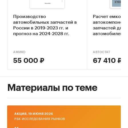
• Анализ дистрибьюторов ТОП 10
• Анализ потребления
Производство
Расчет емкост
автомобильных запчастей в
автокомпонент
• Прогнозы и выводы
России в 2019-2023 гг. и
запчастей для 
прогноз на 2024-2028 гг.
автомобилей в
Источники информации
• Базы данных государственных органов
статистики
АМИКО
АВТОСТАТ
• Базы данных федеральной налоговой службы
55 000 ₽
67 410 ₽
• Открытые источники (сайты, порталы)
• Отчетность эмитентов
• Сайты компаний
• Архивы СМИ
Материалы по теме
• Региональные и федеральные СМИ
• Инсайдерские источники
• Специализированные аналитические
порталы
AКЦИЯ, 19 ИЮНЯ 2026
РБК ИССЛЕДОВАНИЯ РЫНКОВ
Методы