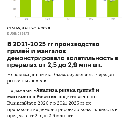
Отчетность эмитентов
Сайты компаний
Архивы СМИ
СТАТЬЯ, 4 АВГУСТА 2026
Региональные и федеральные СМИ
BUSINESSTAT
Инсайдерские источники
В 2021-2025 гг производство
грилей и мангалов
Специализированные аналитические
демонстрировало волатильность в
порталы
пределах от 2,5 до 2,9 млн шт.
Методы:
Неровная динамика была обусловлена чередой
рыночных шоков.
Online опрос 140 пользователей мобильных
приложений для похудения
[3]
. Результаты
По данным
«Анализа рынка грилей и
проведенного опроса представлены в
мангалов в России»
, подготовленного
наглядных диаграммах и информативных
BusinesStat в 2026 г, в 2021-2025 гг их
таблицах.
производство демонстрировало волатильность в
пределах от 2,5 до 2,9 млн шт.
Кабинетное исследование. Поиск и анализ
информации из различных источников,