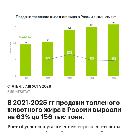
Основные блоки исследования:
Ключевые компоненты российского рынка
мобильных приложений для похудения
Результаты опроса пользователей
мобильных приложений для похудения
Анализ ТОП-5 мобильных приложений для
похудения по результатам опроса
Программы и меры гос. поддержки IT-
отрасли в России
СТАТЬЯ, 5 АВГУСТА 2026
Оценка факторов инвестиционной
BUSINESSTAT
привлекательности рынка мобильных
В 2021-2025 гг продажи топленого
приложений для похудения
животного жира в России выросли
Прогноз количества пользователей
на 63% до 156 тыс тонн.
мобильных приложений для похудения на
4 года
Рост обусловлен увеличением спроса со стороны