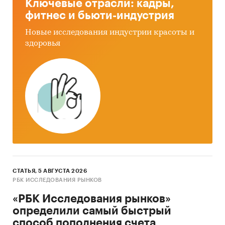
Ключевые отрасли: кадры,
мобильных приложений для похудения в
фитнес и бьюти-индустрия
России
Новые исследования индустрии красоты и
Выделение потребительских трендов, угроз
здоровья
и перспектив рынка
Проведение демографического анализа
пользователей мобильных приложений для
похудения
Составление портрета целевого
пользователя
Составление рейтинга наиболее часто
используемых брендов мобильных
приложений для похудения по ответам
СТАТЬЯ, 5 АВГУСТА 2026
респондентов
РБК ИССЛЕДОВАНИЯ РЫНКОВ
Изучение таких поведенческих
«РБК Исследования рынков»
характеристик, как продолжительность
определили самый быстрый
использования, изменение частоты
способ пополнения счета