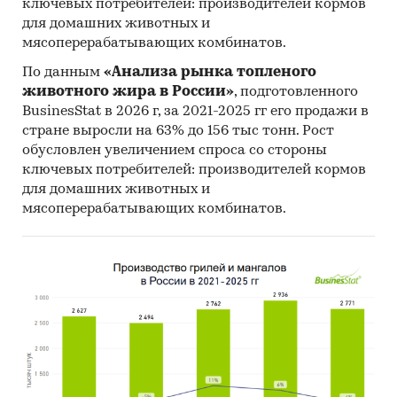
ключевых потребителей: производителей кормов
Оценка факторов инвестиционной
для домашних животных и
привлекательности рынка
мясоперерабатывающих комбинатов.
Выводы о перспективности создания
По данным
«Анализа рынка топленого
предприятий в исследуемой области и
животного жира в России»
, подготовленного
рекомендации действующим операторам
BusinesStat в 2026 г, за 2021-2025 гг его продажи в
рынка
стране выросли на 63% до 156 тыс тонн. Рост
обусловлен увеличением спроса со стороны
Методологические пояснения
ключевых потребителей: производителей кормов
для домашних животных и
Источники информации:
мясоперерабатывающих комбинатов.
Результаты on-line опроса 140
пользователей мобильных приложений для
похудения
[2]
Официальные интернет-порталы правовой
информации
Базы данных Росстат
Открытые источники (сайты, порталы)