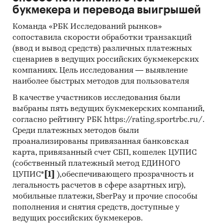
использования мобильных приложений для
букмекера и перевода выигрышей
похудения, степень удовлетворенности,
готовность платить за пользование
Команда «РБК Исследований рынков»
сопоставила скорости обработки транзакций
приложением
(ввод и вывод средств) различных платежных
Описание ТОП-5 мобильных приложений
сценариев в ведущих российских букмекерских
для похудения по ответам респондентов: их
компаниях. Цель исследования — выявление
преимущества и недостатки, процент
наиболее быстрых методов для пользователя
выбора по ответам респондентов
В качестве участников исследования были
Выделение наиболее важных
выбраны пять ведущих букмекерских компаний,
согласно рейтингу РБК https://rating.sportrbc.ru/.
характеристик функционала для
Среди платежных методов были
потенциальных пользователей
проанализированы привязанная банковская
Программы и меры гос. поддержки IT-
карта, привязанный счет СБП, кошелек ЦУПИС
отрасли в России
(собственный платежный метод ЕДИНОГО
ЦУПИС*
[1]
),обеспечивающего прозрачность и
Оценка факторов инвестиционной
легальность расчетов в сфере азартных игр),
привлекательности рынка
мобильные платежи, SberPay и прочие способы
Составление прогноза количества
пополнения и снятия средств, доступные у
ведущих российских букмекеров.
пользователей в России на 4 года