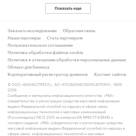
проведение расчетов.
Показать еще
Прогноз ГидМаркет. Современные
статистические методы прогнозирования с
поправкой на мнение экспертов.
Заказать исследование
Обратная связь
Наши партнеры
Стать партнером
Отчет отражает мнение авторов и не является
Пользовательское соглашение
инвестиционной рекомендацией
Политика обработки файлов cookie
Политика в отношении обработки персональных данных
Облако для бизнеса
[1]
Пользователем приложения считается тот,
Корпоративный регистратор доменов
Хостинг сайтов
кто использовал приложения хотя бы 1 раз в
© ООО «БИЗНЕСПРЕСС», АО «РОСБИЗНЕСКОНСАЛТИНГ», 1995-
течение последнего месяца
2026.
Сообщения и материалы информационного агентства «РБК»
[2]
Пользователем приложения считается тот,
(свидетельство о регистрации средства массовой информации
кто использовал приложения хотя бы 1 раз в
выдано Федеральной службой по надзору в сфере связи,
течение последнего месяца
информационных технологий и массовых коммуникаций
(Роскомнадзор) 09.12.2015 за номером ИА №ФС77-63848) и
[3]
Пользователем приложения считается тот,
сетевого издания «РБК» (свидетельство о регистрации средства
массовой информации выдано Федеральной службой по надзору в
кто использовал приложения хотя бы 1 раз в
сфере связи, информационных технологий и массовых