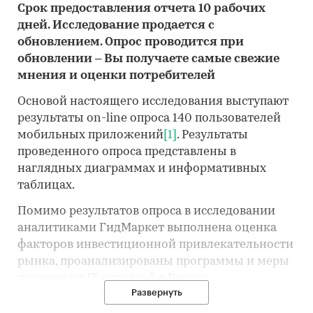
Срок предоставления отчета 10 рабочих
дней. Исследование продается с
обновлением. Опрос проводится при
обновлении – Вы получаете самые свежие
мнения и оценки потребителей
Основой настоящего исследования выступают
результаты on-line опроса 140 пользователей
мобильных приложений
[1]
. Результаты
проведенного опроса представлены в
наглядных диаграммах и информативных
таблицах.
Помимо результатов опроса в исследовании
аналитиками ГидМаркет выполнена оценка
факторов инвестиционной привлекательности
рынка, проанализированы программы и меры
поддержки IT-отраслей в России,
Развернуть
потребительские тренды, проблемы и угрозы
рынка, драйверы и перспективы рынка