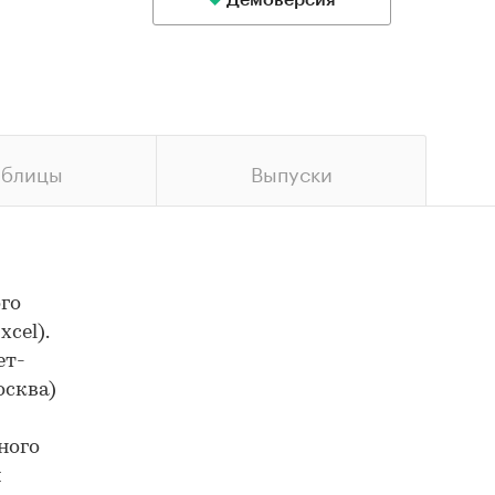
Демоверсия
аблицы
Выпуски
ого
xcel).
ет-
осква)
ного
и