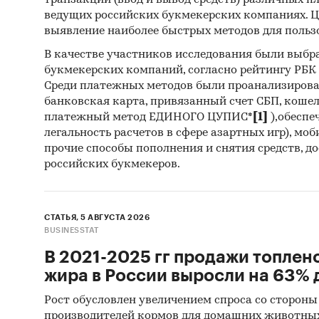
транзакций (ввод и вывод средств) различных п
компани
ведущих российских букмекерских компаниях. Ц
• Прове
выявление наиболее быстрых методов для польз
• Опред
В качестве участников исследования были выбр
эквайри
букмекерских компаний, согласно рейтингу РБК htt
Среди платежных методов были проанализиров
Методы
банковская карта, привязанный счет СБП, коше
• Анали
платежный метод ЕДИНОГО ЦУПИС*
[1]
),обеспе
РФ);
легальность расчетов в сфере азартных игр), мо
• Сбор 
прочие способы пополнения и снятия средств, д
российских букмекеров.
компани
сайтах;
• Myste
СТАТЬЯ, 5 АВГУСТА 2026
предлаг
BUSINESSTAT
• Монит
В 2021-2025 гг продажи топлен
изданий
жира в России выросли на 63% д
маркети
Рост обусловлен увеличением спроса со стороны
Категори
производителей кормов для домашних животны