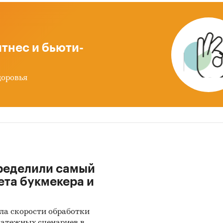
ринг новостей содержит информацию о ключевых
х в деятельности игроков рынка за прошедший год
, описывающем тенденции развития отрасли, при
тнес и бьюти-
альные направления развития эквайринга в Росси
нения экспертов о состоянии и перспективах раз
доровья
 продукта.
сследования:
ние текущего состояния и тенденций развития
кого рынка эквайринга.
 исследования:
ределили самый
ть состояние рынка банковских карт в России;
ета букмекера и
ктеризовать ситуацию на рынке эквайринга в Росс
сти анализ программ по приему платежей (эквайри
платы через СБП) основных банков России и веду
ла скорости обработки