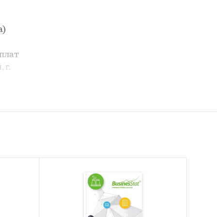
а)
ыплат
 г.
касс с
4—
приему