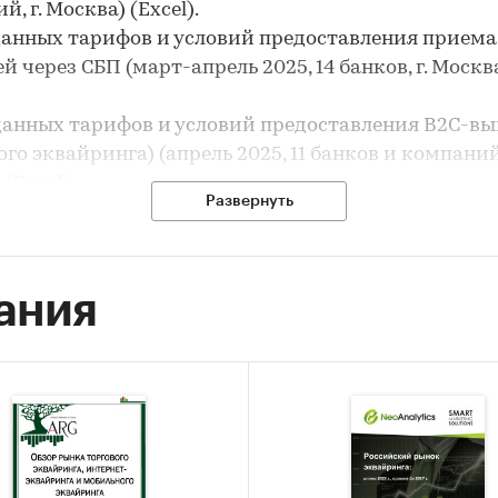
, г. Москва) (Excel).
 данных тарифов и условий предоставления приема
й через СБП (март-апрель 2025, 14 банков, г. Москв
 данных тарифов и условий предоставления B2C-в
го эквайринга) (апрель 2025, 11 банков и компаний,
(Excel).
Развернуть
 данных тарифов и условий предоставления онлайн-
гом (март 2025, 11 банков, г. Москва) (Excel).
 новостей на рынке эквайринга в России (01.03.202
ания
25, 70+ новостей) (Excel).
едование включены следующие виды услуг по 
ей:
овый эквайринг.
рнет-эквайринг.