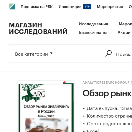
Подписка на РБК
Инвестиции
Мероприятия
О
РБК Образование
РБК Курсы
РБК Life
Тренды
В
МАГАЗИН
Исследования
Мероп
ИССЛЕДОВАНИЙ
Бизнес-планы
Акции
Исследования
Кредитные рейтинги
Франшизы
Га
Экономика
Бизнес
Технологии и медиа
Финансы
Все категории
ANALYTICRESEARCHGROUP 
Обзор рынка
Дата выпуска: 13 м
Количество страниц
Срок предоставлени
Excel