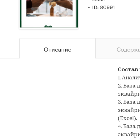
ID: 80991
Описание
Содерж
Состав
1. Анал
2. База
эквайрин
3. База
эквайри
(Excel).
4. База
эквайри