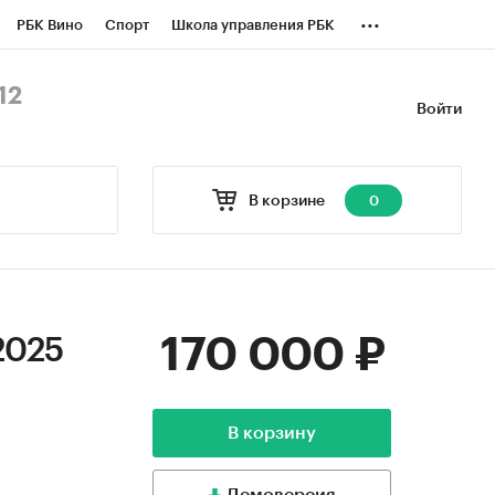
...
РБК Вино
Спорт
Школа управления РБК
БК Бизнес-среда
Дискуссионный клуб
12
Войти
оверка контрагентов
Политика
В корзине
0
170 000 ₽
2025
В корзину