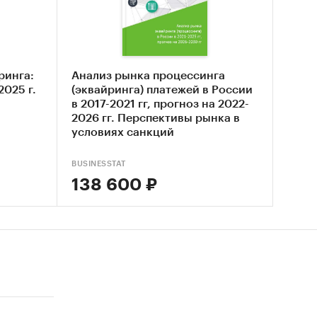
ринга:
Анализ рынка процессинга
2025 г.
(эквайринга) платежей в России
одукта
в 2017-2021 гг, прогноз на 2022-
2026 гг. Перспективы рынка в
те
условиях санкций
BUSINESSTAT
ие
138 600 ₽
тики
 оплаты,
ием
онлайн-