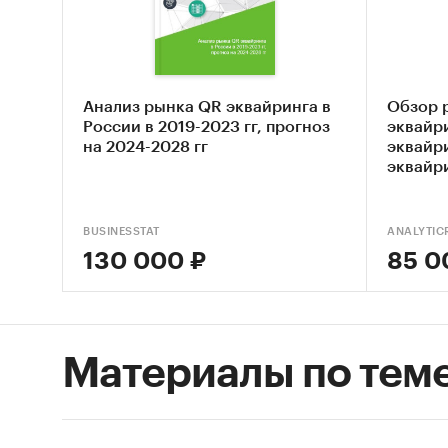
3. Моби
4. Прие
5. B2C 
Анализ рынка QR эквайринга в
Обзор 
Исследо
России в 2019-2023 гг, прогноз
эквайри
подробн
на 2024-2028 гг
эквайр
эквайри
и харак
приведе
динамик
BUSINESSTAT
ANALYTIC
способо
130 000 ₽
85 0
техноло
ключевы
предлож
стоимос
Материалы по тем
платеже
сотрудн
касс и 