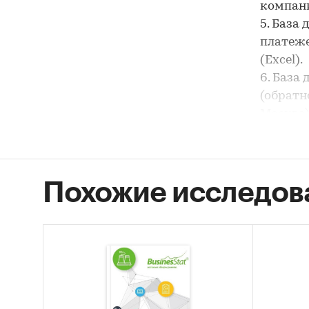
компаний
5. База
платеже
(Excel).
6. База
(обратно
Москва) 
7. База
эквайрин
8. База
Похожие исследов
20.03.20
В иссл
платеж
1. Торг
2. Инте