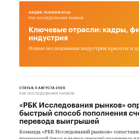
Монито
AКЦИЯ, 19 ИЮНЯ 2026
события
РБК ИССЛЕДОВАНИЯ РЫНКОВ
разделе
Ключевые отрасли: кадры, фи
потенци
индустрия
также м
Новые исследования индустрии красоты и з
данного
Цель и
• Описа
российс
СТАТЬЯ, 5 АВГУСТА 2026
РБК ИССЛЕДОВАНИЯ РЫНКОВ
Задачи
«РБК Исследования рынков» оп
• Описа
быстрый способ пополнения сч
• Охара
перевода выигрышей
• Прове
прием о
Команда «РБК Исследований рынков» сопостави