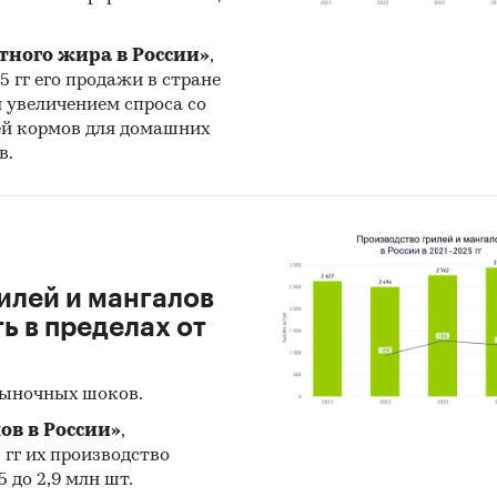
г
тного жира в России»
,
25 гг его продажи в стране
н увеличением спроса со
ей кормов для домашних
в.
илей и мангалов
 в пределах от
рыночных шоков.
ов в России»
,
5 гг их производство
 до 2,9 млн шт.