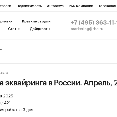
трасли
Недвижимость
Autonews
РБК Компании
Телеканал
изионеры
Национальные проекты
Город
Стиль
Крипто
Р
риятия
Краткие сводки
+7 (495) 363-11-
marketing@rbc.ru
Статьи
Дайджесты
зета
Спецпроекты СПб
Конференции СПб
Спецпроекты
Пр
Рынок наличной валюты
(ARG)
 эквайринга в России. Апрель, 
ая 2025
: 421
я работы: 3 дня