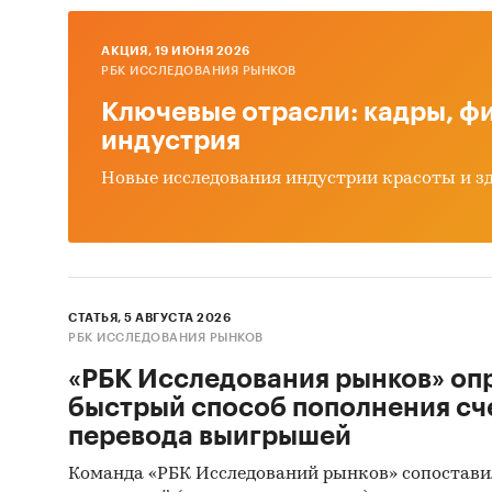
пери
и ми
AКЦИЯ, 19 ИЮНЯ 2026
пред
РБК ИССЛЕДОВАНИЯ РЫНКОВ
Ключевые отрасли: кадры, фи
2. Дан
индустрия
консул
федера
Новые исследования индустрии красоты и з
Дина
2017
Темп
пери
СТАТЬЯ, 5 АВГУСТА 2026
РБК ИССЛЕДОВАНИЯ РЫНКОВ
Дина
«РБК Исследования рынков» оп
феде
быстрый способ пополнения сч
Дина
перевода выигрышей
окру
Команда «РБК Исследований рынков» сопостави