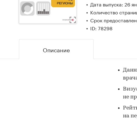
Дата выпуска: 26 я
Количество страниц
Срок предоставлени
ID: 78298
Описание
Данн
врач
Визу
не п
Рейт
на п