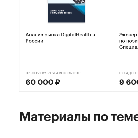
месяц
субъ
Уров
срав
Анализ рынка DigitalHealth в
Экспер
России
по пози
Инфл
Специа
Данн
Инфл
Данн
DISCOVERY RESEARCH GROUP
РЕКАДРО
Тор-
60 000 ₽
9 60
и ми
цена
Тор-
Материалы по тем
Указ
за м
Тор-