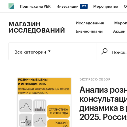
Подписка на РБК
Инвестиции
Мероприятия
О
РБК Образование
РБК Курсы
РБК Life
Тренды
В
МАГАЗИН
Исследования
Мероп
ИССЛЕДОВАНИЙ
Бизнес-планы
Акции
Исследования
Кредитные рейтинги
Франшизы
Га
Экономика
Бизнес
Технологии и медиа
Финансы
Все категории
ЭКСПРЕСС-ОБЗОР
Анализ роз
консультаци
динамика в 
2025. Росси