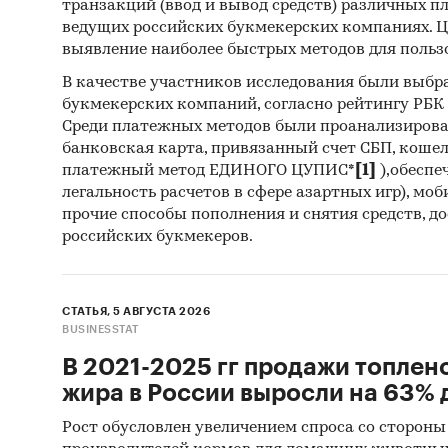
Темп
транзакций (ввод и вывод средств) различных п
ведущих российских букмекерских компаниях. Ц
окру
выявление наиболее быстрых методов для польз
3. Дан
В качестве участников исследования были выбр
букмекерских компаний, согласно рейтингу РБК htt
Розн
Среди платежных методов были проанализиров
2003
банковская карта, привязанный счет СБП, коше
анал
платежный метод ЕДИНОГО ЦУПИС*
[1]
),обеспе
легальность расчетов в сфере азартных игр), мо
Потр
прочие способы пополнения и снятия средств, д
Темп
российских букмекеров.
Макс
месяц
СТАТЬЯ, 5 АВГУСТА 2026
реги
BUSINESSTAT
Дина
В 2021-2025 гг продажи топлен
феде
жира в России выросли на 63% д
Уров
Рост обусловлен увеличением спроса со стороны