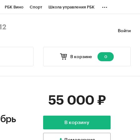
...
РБК Вино
Спорт
Школа управления РБК
БК Бизнес-среда
Дискуссионный клуб
12
Войти
оверка контрагентов
Политика
В корзине
0
55 000 ₽
абрь
В корзину