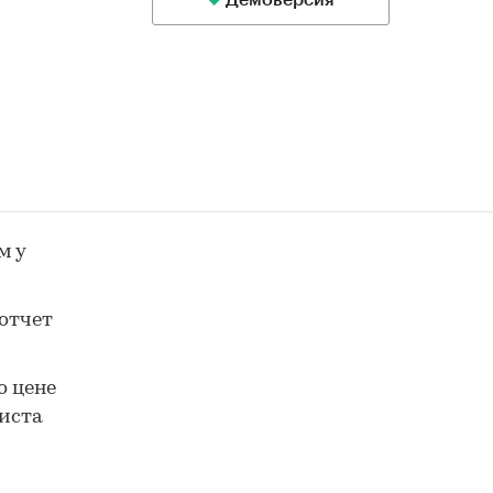
Демоверсия
м у
отчет
о цене
иста