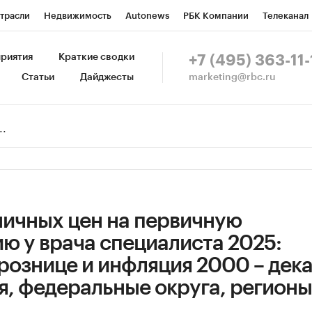
трасли
Недвижимость
Autonews
РБК Компании
Телеканал
изионеры
Национальные проекты
Город
Стиль
Крипто
Р
риятия
Краткие сводки
+7 (495) 363-11-
marketing@rbc.ru
Статьи
Дайджесты
зета
Спецпроекты СПб
Конференции СПб
Спецпроекты
Пр
Рынок наличной валюты
ничных цен на первичную
ю у врача специалиста 2025:
рознице и инфляция 2000 – дек
я, федеральные округа, регионы