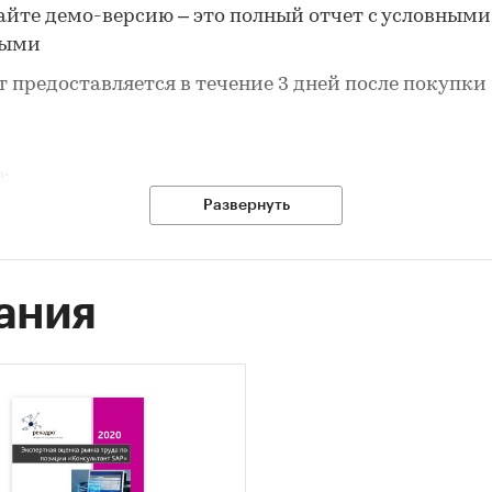
айте демо-версию – это полный отчет с условными
ными
т предоставляется в течение 3 дней после покупки
е:
Развернуть
ные по потребительским ценам на первичный
ьтативный прием у врача специалиста
в России
ания
ичная цена за последний доступный месяц в динам
-2025, прирост за последний месяц, темпы прирост
огичному периоду предыдущего года 2001-2025
ебительские цены по месяцам, 2021-2025
ы прироста цены к предыдущему месяцу, 2024-202
имальные, минимальные, средние значения цены 