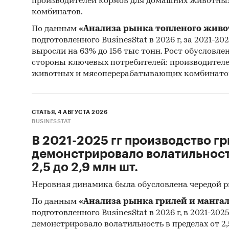
пред
производителей кормов для домашних животны
комбинатов.
Инфл
По данным
«Анализа рынка топленого живо
меся
подготовленного BusinesStat в 2026 г, за 2021-20
2002
выросли на 63% до 156 тыс тонн. Рост обусловле
стороны ключевых потребителей: производител
Инфл
животных и мясоперерабатывающих комбинато
Данн
Цены
макс
СТАТЬЯ, 4 АВГУСТА 2026
такж
BUSINESSTAT
В 2021-2025 гг производство гр
Исследо
демонстрировало волатильность
статист
2,5 до 2,9 млн шт.
товары 
предст
Неровная динамика была обусловлена чередой 
статист
По данным
«Анализа рынка грилей и мангал
подготовленного BusinesStat в 2026 г, в 2021-202
Согласн
демонстрировало волатильность в пределах от 2,5