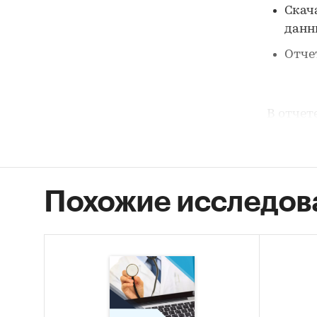
Скач
дан
Отче
В отчет
1. Дан
консул
Похожие исследов
Розн
2000
анал
Потр
Темп
Макс