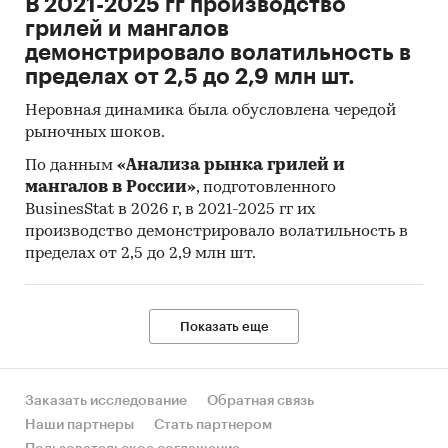
В 2021-2025 гг производство
различных организациях торговли и сферы
грилей и мангалов
услуг.
демонстрировало волатильность в
пределах от 2,5 до 2,9 млн шт.
Индекс потребительских цен на товары и
услуги (ИПЦ) измеряет отношение стоимости
Неровная динамика была обусловлена чередой
фиксированного перечня товаров и услуг в
рыночных шоков.
ценах текущего периода к его стоимости в
По данным
«Анализа рынка грилей и
ценах предыдущего (базисного) периода и
мангалов в России»
, подготовленного
характеризует изменение во времени общего
BusinesStat в 2026 г, в 2021-2025 гг их
уровня цен на товары и услуги, приобретаемые
производство демонстрировало волатильность в
населением для непроизводственного
пределах от 2,5 до 2,9 млн шт.
потребления.
Исходной информацией для расчета ИПЦ
Показать еще
являются данные регистрации цен на
конкретные товары и услуги. На их основе
определяются средние сопоставимые цены
Заказать исследование
Обратная связь
отчетного и предыдущего периодов.
Наши партнеры
Стать партнером
Сопоставимой считается цена,