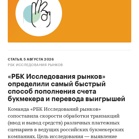
предыдущему месяцу. Указаны регионы с
максимальным и минимальным приростом
за месяц
Тор-20 регионов РФ по темпу прироста к
аналогичному периоду предыдущего года.
Указаны регионы с максимальным и
минимальным приростом за аналогичный
СТАТЬЯ, 5 АВГУСТА 2026
период предыдущего года
РБК ИССЛЕДОВАНИЯ РЫНКОВ
2. Данные по потребительским ценам на
«РБК Исследования рынков»
овощи натуральные консервированные,
определили самый быстрый
маринованные в разрезе федеральных
способ пополнения счета
округов
букмекера и перевода выигрышей
Динамика цены в актуальном месяце по
Команда «РБК Исследований рынков»
федеральным округам, 2017-2025
сопоставила скорости обработки транзакций
(ввод и вывод средств) различных платежных
Темпы прироста цены в актуальном месяце
сценариев в ведущих российских букмекерских
аналогичному периоду предыдущего года
компаниях. Цель исследования — выявление