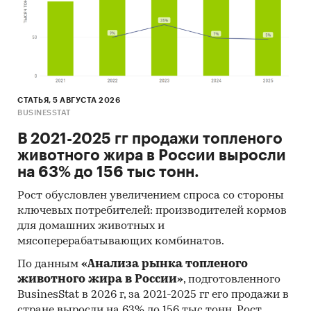
Темпы прироста цены к предыдущему
месяцу, 2025
Максимальные, минимальные, средние
значения цены по месяцам в 2024, 2025
годах (max, min цена - среди цен по
регионам федерального округа)
СТАТЬЯ, 5 АВГУСТА 2026
BUSINESSTAT
Динамика средней цены по кварталам 2017-
В 2021-2025 гг продажи топленого
2025 в федеральном округе
животного жира в России выросли
Уровень инфляции на товар (услугу)в ФО к
на 63% до 156 тыс тонн.
декабрю предыдущего года в сравнении с
Рост обусловлен увеличением спроса со стороны
общей инфляцией, 2002-2025
ключевых потребителей: производителей кормов
Инфляция на товар в ФО в сравнении с
для домашних животных и
общей инфляцией за месяц. Данные за
мясоперерабатывающих комбинатов.
актуальный месяц к предыдущему месяцу,
По данным
«Анализа рынка топленого
2002-2025
животного жира в России»
, подготовленного
BusinesStat в 2026 г, за 2021-2025 гг его продажи в
Инфляция на товар в ФО в сравнении с
стране выросли на 63% до 156 тыс тонн. Рост