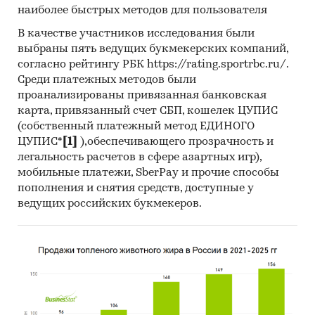
по федеральным округам, 2017-2025
наиболее быстрых методов для пользователя
Динамика средней цены по кварталам 2024-
В качестве участников исследования были
2025 в разрезе федеральных округов
выбраны пять ведущих букмекерских компаний,
согласно рейтингу РБК https://rating.sportrbc.ru/.
Динамика цены по месяцам 2025 года в
Среди платежных методов были
разрезе федеральных округов
проанализированы привязанная банковская
Темпы прироста за месяц в 2025 году в
карта, привязанный счет СБП, кошелек ЦУПИС
разрезе федеральных округов
(собственный платежный метод ЕДИНОГО
ЦУПИС*
[1]
),обеспечивающего прозрачность и
3. Данные по регионам
легальность расчетов в сфере азартных игр),
каждого федерального округа
мобильные платежи, SberPay и прочие способы
пополнения и снятия средств, доступные у
Розничная цена за последний доступный
ведущих российских букмекеров.
месяц в динамике за 2003-2025, прирост за
последний месяц, темпы прироста к
аналогичному периоду предыдущего года
2004-2025
Потребительские цены по месяцам, 2021-
2025