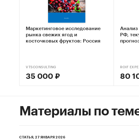
- Рейти
в 2024 
Маркетинговое исследование
Анализ
2. По 
рынка свежих ягод и
РФ, те
субъект
косточковых фруктов: Россия
прогноз
розничн
- Розни
VTSCONSULTING
ROIF EXPE
квартал
35 000 ₽
80 1
- Рейти
за 2024
продажа
Материалы по тем
абсолют
- Динам
расходо
СТАТЬЯ, 27 ЯНВАРЯ 2026
федерал