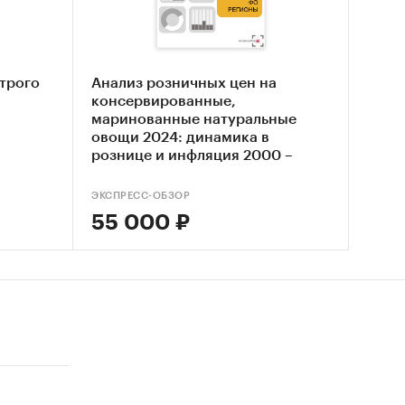
ходов
трого
Анализ розничных цен на
 по тем
консервированные,
о
маринованные натуральные
овощи 2024: динамика в
рознице и инфляция 2000 –
январь 2024. Россия,
024 и по
федеральные округа, регионы
ЭКСПРЕСС-ОБЗОР
55 000 ₽
 округа
в
ы
евых
ъектах