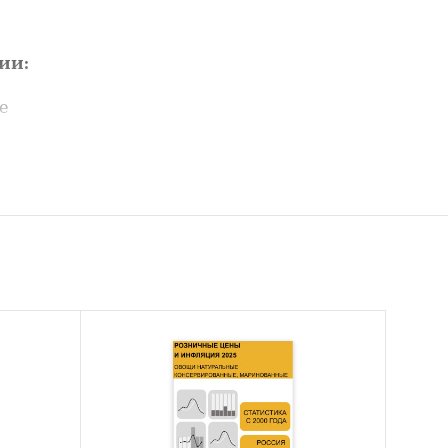
ии:
е
емпы
рталам с
вые
ьно с
в 2024