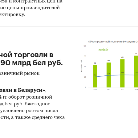
беж и контрактных цен на
ских ценах продажи (включая НДС и другие анал
ние цены производителей
льные платежи). Учтена только продажа товаров
ектировку.
ию (стоимость товаров, проданных юридическим 
уальным предпринимателям, не учитывается). Д
тся по всем хозяйствующим субъектам, осущест
 товаров населению, вне зависимости от их основ
ятельности. Наименование товарных позиций при
ной торговли в
етствии с ОКПД2 - Общероссийским классификат
 90 млрд бел руб.
ии по видам экономической деятельности ОК 034
розничный рынок
008).
вли в Беларуси»
,
24 гг оборот розничной
я «Экспресс-Обзор» с 2005 года специализируетс
рд бел руб. Ежегодное
 готовых исследований:
бусловлено ростом числа
ти, а также среднего чека
ет опыта в готовых исследованиях
 ежемесячно обновляемых исследований