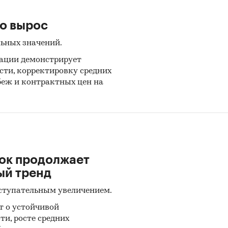
каждому рассмотренному субъекту
(приведены да
но вырос
ъектам РФ, по которым в ФСГС опубликованы данн
льных значений.
ым продажам как минимум за 2022 и 2023 гг.) от
уации демонстрирует
ы розничные продажи свежих овощей по годам, с 
ти, корректировку средних
о кварталам с 2017 года.
беж и контрактных цен на
вание построено на основе данных официальной
ики по розничной продаже основных товаров. И
 для Федеральной службы государственной стат
ок продолжает
являются ежемесячные и ежеквартальные отчеты
ый тренд
ятий. Для расчета среднедушевых расходов
ованы также данные официальной статистики по
ступательным увеличением.
ости населения.
т о устойчивой
и, росте средних
по розничным продажам приведены в рублях в