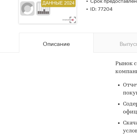
Срок предоставлени
ID: 77204
Описание
Выпус
Рынок с
компани
Отчет
поку
Соде
офиц
Скач
усло