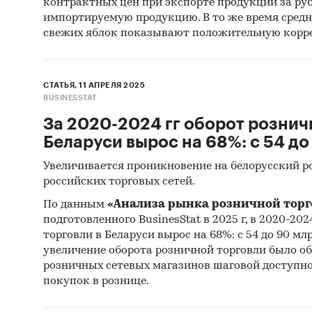
контрактных цен при экспорте продукции за ру
фактиче
импортируемую продукцию. В то же время сред
обязате
свежих яблок показывают положительную корр
населен
индивид
приводя
СТАТЬЯ, 11 АПРЕЛЯ 2025
продажу
BUSINESSTAT
вида де
За 2020-2024 гг оборот рознич
в соотв
Беларуси вырос на 68%: с 54 до
продукц
Увеличивается проникновение на белорусский 
(КПЕС 2
российских торговых сетей.
По данным
«Анализа рынка розничной торго
подготовленного BusinesStat в 2025 г, в 2020-20
Компани
торговли в Беларуси вырос на 68%: с 54 до 90 мл
выпуске
увеличение оборота розничной торговли было о
розничных сетевых магазинов шаговой доступнос
20 л
покупок в рознице.
300+