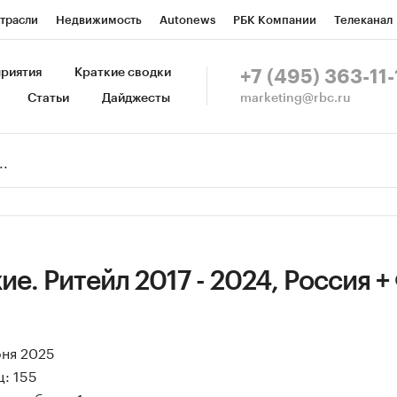
трасли
Недвижимость
Autonews
РБК Компании
Телеканал
изионеры
Национальные проекты
Город
Стиль
Крипто
Р
риятия
Краткие сводки
+7 (495) 363-11-
marketing@rbc.ru
Статьи
Дайджесты
зета
Спецпроекты СПб
Конференции СПб
Спецпроекты
Пр
Рынок наличной валюты
е. Ритейл 2017 - 2024, Россия +
юня 2025
: 155