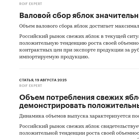
ROIF EXPERT
3. По 
Валовой сбор яблок значитель
тем суб
Объем валового сбора яблок достигает максима
розничн
Российский рынок свежих яблок в текущей сит
выделен
положительную тенденцию роста своей объемнос
2024 и п
контрактных цен при экспорте продукции за ру
импортируемую продукцию.
Исследо
статист
СТАТЬЯ, 19 АВГУСТА 2025
ROIF EXPERT
данными
Объем потребления свежих ябл
(ФСГС) 
демонстрировать положительн
предпри
использ
Динамика объемов выпуска характеризуется по
численн
Российский рынок свежих яблок свидетельствуе
положительной тенденции роста своей объемност
Данные 