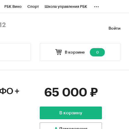
...
РБК Вино
Спорт
Школа управления РБК
БК Бизнес-среда
Дискуссионный клуб
12
Войти
оверка контрагентов
Политика
В корзине
0
65 000 ₽
 ФО +
В корзину